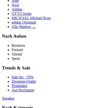
Nike
Next
Adidas
OTTO home
MICHAEL Michael Kors
adidas Originals
Alle Marken →
Nach Anlass
Business
Freizeit
Abend
Sport
Trends & Sale
Sale bis −70%
Designer-Outlet
Neuheiten
Auf Rechnung
Sneaker
Nach Kategorie