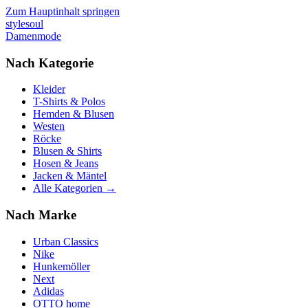
Zum Hauptinhalt springen
stylesoul
Damenmode
Nach Kategorie
Kleider
T-Shirts & Polos
Hemden & Blusen
Westen
Röcke
Blusen & Shirts
Hosen & Jeans
Jacken & Mäntel
Alle Kategorien →
Nach Marke
Urban Classics
Nike
Hunkemöller
Next
Adidas
OTTO home