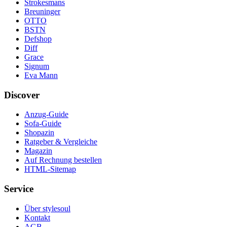
Strokesmans
Breuninger
OTTO
BSTN
Defshop
Diff
Grace
Signum
Eva Mann
Discover
Anzug-Guide
Sofa-Guide
Shopazin
Ratgeber & Vergleiche
Magazin
Auf Rechnung bestellen
HTML-Sitemap
Service
Über stylesoul
Kontakt
AGB