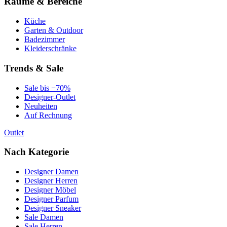
Räume & Bereiche
Küche
Garten & Outdoor
Badezimmer
Kleiderschränke
Trends & Sale
Sale bis −70%
Designer-Outlet
Neuheiten
Auf Rechnung
Outlet
Nach Kategorie
Designer Damen
Designer Herren
Designer Möbel
Designer Parfum
Designer Sneaker
Sale Damen
Sale Herren