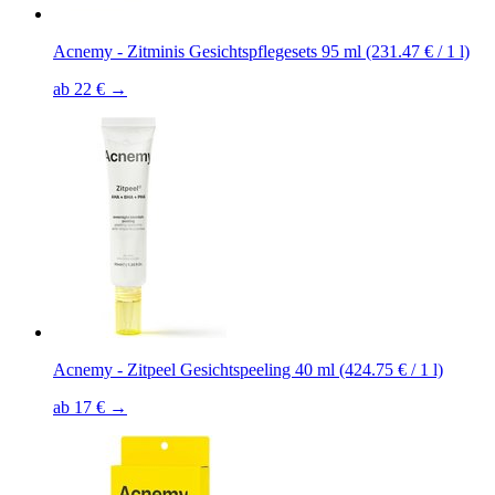
Acnemy - Zitminis Gesichtspflegesets 95 ml (231.47 € / 1 l)
ab 22 € →
Acnemy - Zitpeel Gesichtspeeling 40 ml (424.75 € / 1 l)
ab 17 € →