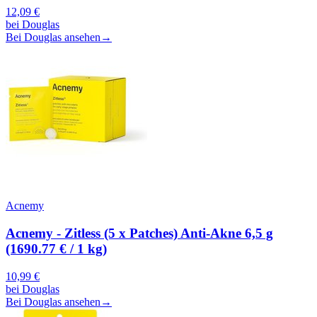
12,09
€
bei
Douglas
Bei Douglas ansehen
→
Acnemy
Acnemy - Zitless (5 x Patches) Anti-Akne 6,5 g
(1690.77 € / 1 kg)
10,99
€
bei
Douglas
Bei Douglas ansehen
→