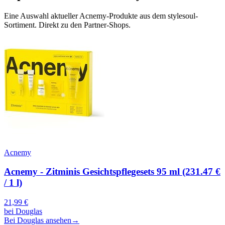
Eine Auswahl aktueller
Acnemy
-Produkte aus dem stylesoul-
Sortiment. Direkt zu den Partner-Shops.
Acnemy
Acnemy - Zitminis Gesichtspflegesets 95 ml (231.47 €
/ 1 l)
21,99
€
bei
Douglas
Bei Douglas ansehen
→