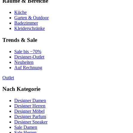
Räume & Bereiche
Küche
Garten & Outdoor
Badezimmer
Kleiderschränke
Trends & Sale
Sale bis −70%
Designer-Outlet
Neuheiten
Auf Rechnung
Outlet
Nach Kategorie
Designer Damen
Designer Herren
Designer Möbel
Designer Parfum
Designer Sneaker
Sale Damen
Sale Herren