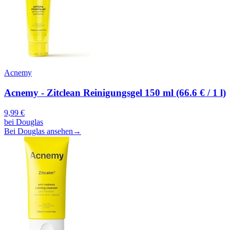
Acnemy
Acnemy - Zitclean Reinigungsgel 150 ml (66.6 € / 1 l)
9,99
€
bei
Douglas
Bei Douglas ansehen
→