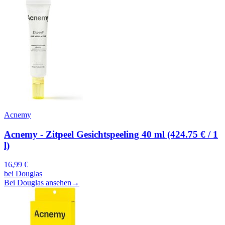
Acnemy
Acnemy - Zitpeel Gesichtspeeling 40 ml (424.75 € / 1
l)
16,99
€
bei
Douglas
Bei Douglas ansehen
→