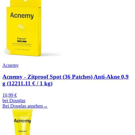
Acnemy
Acnemy - Zitproof Spot (36 Patches) Anti-Akne 0,9
g (12211.11 € / 1 kg)
10,99
€
bei
Douglas
Bei Douglas ansehen
→