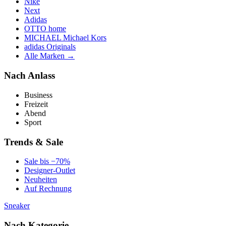
Nike
Next
Adidas
OTTO home
MICHAEL Michael Kors
adidas Originals
Alle Marken →
Nach Anlass
Business
Freizeit
Abend
Sport
Trends & Sale
Sale bis −70%
Designer-Outlet
Neuheiten
Auf Rechnung
Sneaker
Nach Kategorie