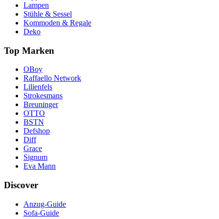
Lampen
Stühle & Sessel
Kommoden & Regale
Deko
Top Marken
OBoy
Raffaello Network
Lilienfels
Strokesmans
Breuninger
OTTO
BSTN
Defshop
Diff
Grace
Signum
Eva Mann
Discover
Anzug-Guide
Sofa-Guide