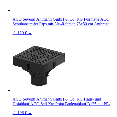
ACO Severin Ahlmann GmbH & Co. KG Fußmatte ACO
Schuhabstreifer Rips mit Alu-Rahmen 75x50 cm Anthrazit
ab 120 € →
ACO Severin Ahlmann GmbH & Co. KG Haus- und
Hofablauf ACO Self XtraPoint Bodenablauf B125 mit PP-
Rost und Ø110 mm Abgang, 1-tlg.
ab 106 € →