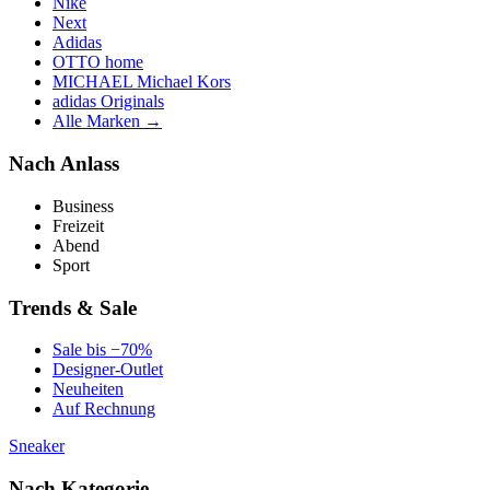
Nike
Next
Adidas
OTTO home
MICHAEL Michael Kors
adidas Originals
Alle Marken →
Nach Anlass
Business
Freizeit
Abend
Sport
Trends & Sale
Sale bis −70%
Designer-Outlet
Neuheiten
Auf Rechnung
Sneaker
Nach Kategorie