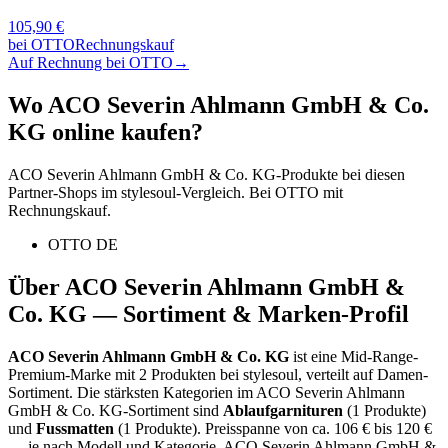
105,90
€
bei
OTTO
Rechnungskauf
Auf Rechnung bei OTTO
→
Wo
ACO Severin Ahlmann GmbH & Co.
KG
online kaufen?
ACO Severin Ahlmann GmbH & Co. KG
-Produkte bei diesen
Partner-Shops im stylesoul-Vergleich. Bei OTTO mit
Rechnungskauf.
OTTO DE
Über
ACO Severin Ahlmann GmbH &
Co. KG
— Sortiment & Marken-Profil
ACO Severin Ahlmann GmbH & Co. KG
ist eine
Mid-Range-
Premium-Marke
mit
2
Produkten bei stylesoul, verteilt auf
Damen-
Sortiment
.
Die stärksten Kategorien im
ACO Severin Ahlmann
GmbH & Co. KG
-Sortiment sind
Ablaufgarnituren
(
1
Produkte)
und
Fussmatten
(
1
Produkte)
.
Preisspanne von ca.
106
€ bis
120
€
— je nach Modell und Kategorie.
ACO Severin Ahlmann GmbH &