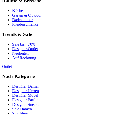
Räume & Bereiche
Küche
Garten & Outdoor
Badezimmer
Kleiderschränke
Trends & Sale
Sale bis −70%
Designer-Outlet
Neuheiten
Auf Rechnung
Outlet
Nach Kategorie
Designer Damen
Designer Herren
Designer Möbel
Designer Parfum
Designer Sneaker
Sale Damen
Sale Herren