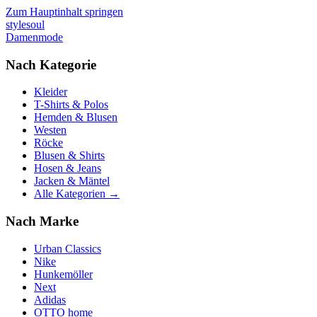
Zum Hauptinhalt springen
stylesoul
Damenmode
Nach Kategorie
Kleider
T-Shirts & Polos
Hemden & Blusen
Westen
Röcke
Blusen & Shirts
Hosen & Jeans
Jacken & Mäntel
Alle Kategorien →
Nach Marke
Urban Classics
Nike
Hunkemöller
Next
Adidas
OTTO home