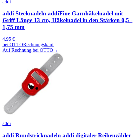
addi
addi Stecknadeln addiFine Garnhäkelnadel mit
Griff Länge 13 cm, Häkelnadel in den Stärken 0,5 -
1,75 mm
4,95
€
bei
OTTO
Rechnungskauf
Auf Rechnung bei OTTO
→
addi
addi Rundstricknadeln addi digitaler Reihenzähler