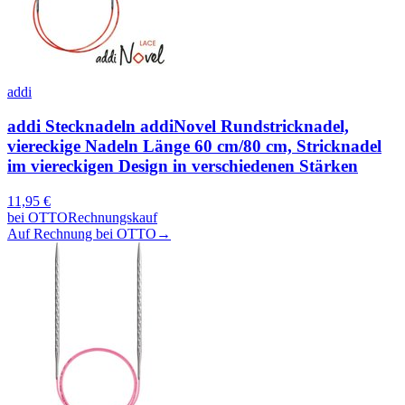
addi
addi Stecknadeln addiNovel Rundstricknadel,
viereckige Nadeln Länge 60 cm/80 cm, Stricknadel
im viereckigen Design in verschiedenen Stärken
11,95
€
bei
OTTO
Rechnungskauf
Auf Rechnung bei OTTO
→