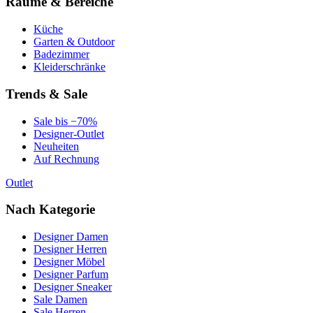
Räume & Bereiche
Küche
Garten & Outdoor
Badezimmer
Kleiderschränke
Trends & Sale
Sale bis −70%
Designer-Outlet
Neuheiten
Auf Rechnung
Outlet
Nach Kategorie
Designer Damen
Designer Herren
Designer Möbel
Designer Parfum
Designer Sneaker
Sale Damen
Sale Herren