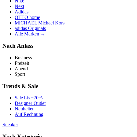
Nike
Next
Adidas
OTTO home
MICHAEL Michael Kors
adidas Originals
Alle Marken →
Nach Anlass
Business
Freizeit
Abend
Sport
Trends & Sale
Sale bis −70%
Designer-Outlet
Neuheiten
Auf Rechnung
Sneaker
Nach Kategorie