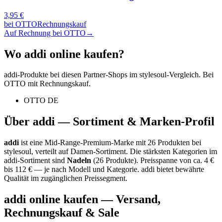
3,95
€
bei
OTTO
Rechnungskauf
Auf Rechnung bei OTTO
→
Wo
addi
online kaufen?
addi
-Produkte bei diesen Partner-Shops im stylesoul-Vergleich. Bei
OTTO mit Rechnungskauf.
OTTO DE
Über
addi
— Sortiment & Marken-Profil
addi
ist eine
Mid-Range-Premium-Marke
mit
26
Produkten bei
stylesoul, verteilt auf
Damen-Sortiment
.
Die stärksten Kategorien im
addi
-Sortiment sind
Nadeln
(
26
Produkte)
.
Preisspanne von ca.
4
€
bis
112
€ — je nach Modell und Kategorie.
addi bietet bewährte
Qualität im zugänglichen Preissegment.
addi
online kaufen — Versand,
Rechnungskauf & Sale