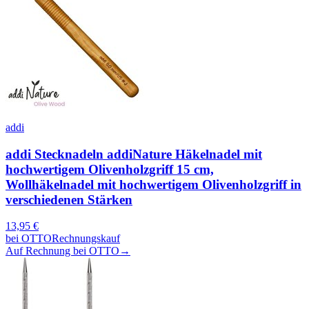
addi
addi Stecknadeln addiNature Häkelnadel mit
hochwertigem Olivenholzgriff 15 cm,
Wollhäkelnadel mit hochwertigem Olivenholzgriff in
verschiedenen Stärken
13,95
€
bei
OTTO
Rechnungskauf
Auf Rechnung bei OTTO
→