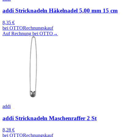
addi Stricknadeln Häkelnadel 5,00 mm 15 cm
8,35
€
bei
OTTO
Rechnungskauf
Auf Rechnung bei OTTO
→
addi
addi Stricknadeln Maschenraffer 2 St
8,28
€
bei
OTTO
Rechnungskauf