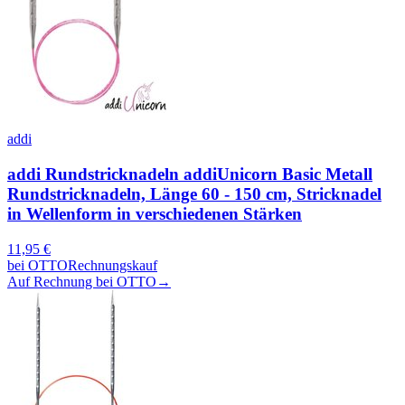
addi
addi Rundstricknadeln addiUnicorn Basic Metall
Rundstricknadeln, Länge 60 - 150 cm, Stricknadel
in Wellenform in verschiedenen Stärken
11,95
€
bei
OTTO
Rechnungskauf
Auf Rechnung bei OTTO
→