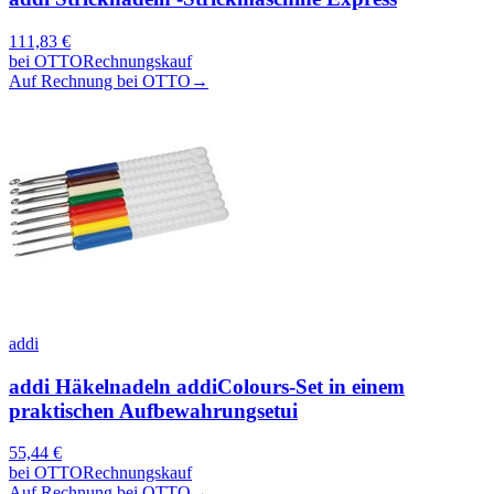
111,83
€
bei
OTTO
Rechnungskauf
Auf Rechnung bei OTTO
→
addi
addi Häkelnadeln addiColours-Set in einem
praktischen Aufbewahrungsetui
55,44
€
bei
OTTO
Rechnungskauf
Auf Rechnung bei OTTO
→