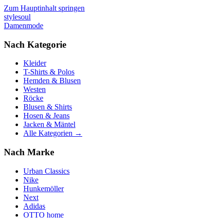
Zum Hauptinhalt springen
stylesoul
Damenmode
Nach Kategorie
Kleider
T-Shirts & Polos
Hemden & Blusen
Westen
Röcke
Blusen & Shirts
Hosen & Jeans
Jacken & Mäntel
Alle Kategorien →
Nach Marke
Urban Classics
Nike
Hunkemöller
Next
Adidas
OTTO home