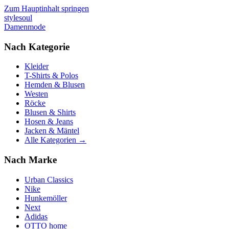
Zum Hauptinhalt springen
stylesoul
Damenmode
Nach Kategorie
Kleider
T-Shirts & Polos
Hemden & Blusen
Westen
Röcke
Blusen & Shirts
Hosen & Jeans
Jacken & Mäntel
Alle Kategorien →
Nach Marke
Urban Classics
Nike
Hunkemöller
Next
Adidas
OTTO home