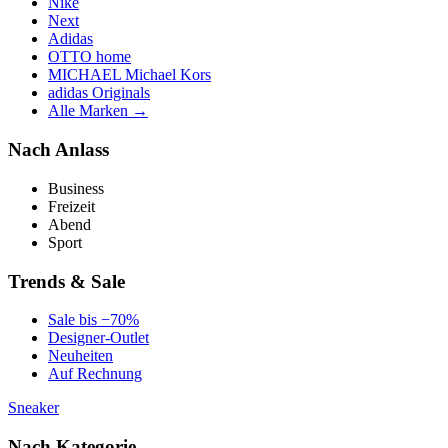
Nike
Next
Adidas
OTTO home
MICHAEL Michael Kors
adidas Originals
Alle Marken →
Nach Anlass
Business
Freizeit
Abend
Sport
Trends & Sale
Sale bis −70%
Designer-Outlet
Neuheiten
Auf Rechnung
Sneaker
Nach Kategorie