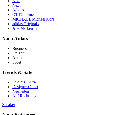
Nike
Next
Adidas
OTTO home
MICHAEL Michael Kors
adidas Originals
Alle Marken →
Nach Anlass
Business
Freizeit
Abend
Sport
Trends & Sale
Sale bis −70%
Designer-Outlet
Neuheiten
Auf Rechnung
Sneaker
Nach Kategorie