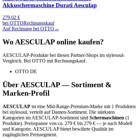
Akkuschermaschine Durati Aesculap
279,02
€
bei
OTTO
Rechnungskauf
Auf Rechnung bei OTTO
→
Wo
AESCULAP
online kaufen?
AESCULAP
-Produkte bei diesen Partner-Shops im stylesoul-
Vergleich. Bei OTTO mit Rechnungskauf.
OTTO DE
Über
AESCULAP
— Sortiment &
Marken-Profil
AESCULAP
ist eine
Mid-Range-Premium-Marke
mit
1
Produkten
bei stylesoul, verteilt auf
Damen-Sortiment
.
Die stärksten
Kategorien im
AESCULAP
-Sortiment sind
Schermaschinen
(
1
Produkte)
.
Preisspanne von ca.
279
€ bis
279
€ — je nach Modell
und Kategorie.
AESCULAP bietet bewährte Qualität im
zugänglichen Preissegment.