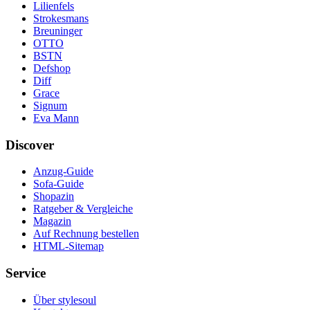
Lilienfels
Strokesmans
Breuninger
OTTO
BSTN
Defshop
Diff
Grace
Signum
Eva Mann
Discover
Anzug-Guide
Sofa-Guide
Shopazin
Ratgeber & Vergleiche
Magazin
Auf Rechnung bestellen
HTML-Sitemap
Service
Über stylesoul