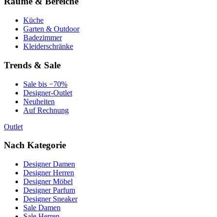
Räume & Bereiche
Küche
Garten & Outdoor
Badezimmer
Kleiderschränke
Trends & Sale
Sale bis −70%
Designer-Outlet
Neuheiten
Auf Rechnung
Outlet
Nach Kategorie
Designer Damen
Designer Herren
Designer Möbel
Designer Parfum
Designer Sneaker
Sale Damen
Sale Herren