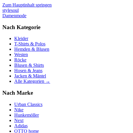
Zum Hauptinhalt springen
stylesoul
Damenmode
Nach Kategorie
Kleider
T-Shirts & Polos
Hemden & Blusen
Westen
Röcke
Blusen & Shirts
Hosen & Jeans
Jacken & Mäntel
Alle Kategorien →
Nach Marke
Urban Classics
Nike
Hunkemöller
Next
Adidas
OTTO home