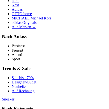
Nike
Next
Adidas
OTTO home
MICHAEL Michael Kors
adidas Originals
Alle Marken →
Nach Anlass
Business
Freizeit
Abend
Sport
Trends & Sale
Sale bis −70%
Designer-Outlet
Neuheiten
Auf Rechnung
Sneaker
Nach Kategorie