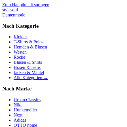
Zum Hauptinhalt springen
stylesoul
Damenmode
Nach Kategorie
Kleider
T-Shirts & Polos
Hemden & Blusen
Westen
Röcke
Blusen & Shirts
Hosen & Jeans
Jacken & Mäntel
Alle Kategorien →
Nach Marke
Urban Classics
Nike
Hunkemöller
Next
Adidas
OTTO home