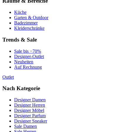
Räume & Bereiche
Küche
Garten & Outdoor
Badezimmer
Kleiderschränke
Trends & Sale
Sale bis −70%
Designer-Outlet
Neuheiten
Auf Rechnung
Outlet
Nach Kategorie
Designer Damen
Designer Herren
Designer Möbel
Designer Parfum
Designer Sneaker
Sale Damen
Sale Herren