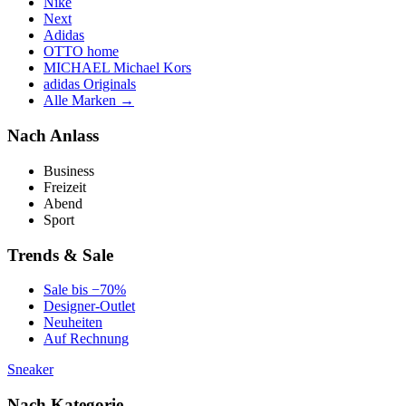
Nike
Next
Adidas
OTTO home
MICHAEL Michael Kors
adidas Originals
Alle Marken →
Nach Anlass
Business
Freizeit
Abend
Sport
Trends & Sale
Sale bis −70%
Designer-Outlet
Neuheiten
Auf Rechnung
Sneaker
Nach Kategorie