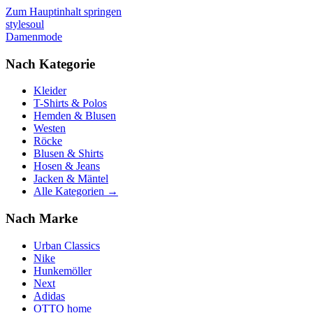
Zum Hauptinhalt springen
stylesoul
Damenmode
Nach Kategorie
Kleider
T-Shirts & Polos
Hemden & Blusen
Westen
Röcke
Blusen & Shirts
Hosen & Jeans
Jacken & Mäntel
Alle Kategorien →
Nach Marke
Urban Classics
Nike
Hunkemöller
Next
Adidas
OTTO home