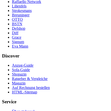
Raffaello Network
Lilienfels
Strokesmans
Breuninger
OTTO
BSTN
Defshop
Diff
Grace
Signum
Eva Mann
Discover
Anzug-Guide
Sofa-Guide
Shopazin
Ratgeber & Vergleiche
Magazin
Auf Rechnung bestellen
HTML-Sitemap
Service