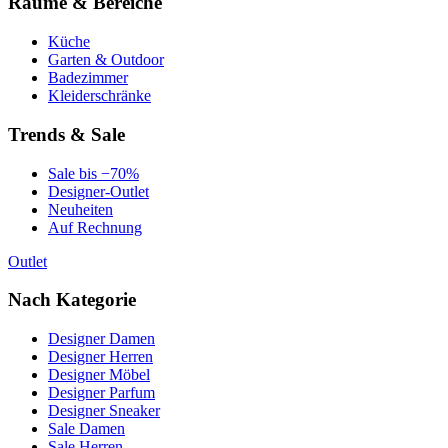
Räume & Bereiche
Küche
Garten & Outdoor
Badezimmer
Kleiderschränke
Trends & Sale
Sale bis −70%
Designer-Outlet
Neuheiten
Auf Rechnung
Outlet
Nach Kategorie
Designer Damen
Designer Herren
Designer Möbel
Designer Parfum
Designer Sneaker
Sale Damen
Sale Herren