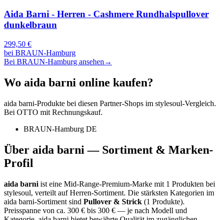
Aida Barni - Herren - Cashmere Rundhalspullover
dunkelbraun
299,50
€
bei
BRAUN-Hamburg
Bei BRAUN-Hamburg ansehen
→
Wo
aida barni
online kaufen?
aida barni
-Produkte bei diesen Partner-Shops im stylesoul-Vergleich.
Bei OTTO mit Rechnungskauf.
BRAUN-Hamburg DE
Über
aida barni
— Sortiment & Marken-
Profil
aida barni
ist eine
Mid-Range-Premium-Marke
mit
1
Produkten bei
stylesoul, verteilt auf
Herren-Sortiment
.
Die stärksten Kategorien im
aida barni
-Sortiment sind
Pullover & Strick
(
1
Produkte)
.
Preisspanne von ca.
300
€ bis
300
€ — je nach Modell und
Kategorie.
aida barni bietet bewährte Qualität im zugänglichen