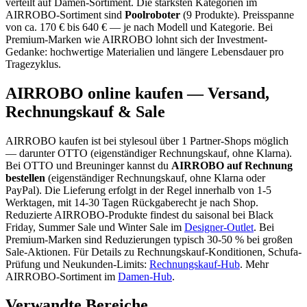
verteilt auf
Damen-Sortiment
.
Die stärksten Kategorien im
AIRROBO
-Sortiment sind
Poolroboter
(
9
Produkte)
.
Preisspanne
von ca.
170
€ bis
640
€ — je nach Modell und Kategorie.
Bei
Premium-Marken wie AIRROBO lohnt sich der Investment-
Gedanke: hochwertige Materialien und längere Lebensdauer pro
Tragezyklus.
AIRROBO
online kaufen — Versand,
Rechnungskauf & Sale
AIRROBO
kaufen ist bei stylesoul über
1 Partner-Shops
möglich
— darunter
OTTO (eigenständiger Rechnungskauf, ohne Klarna)
.
Bei OTTO und Breuninger kannst du
AIRROBO
auf Rechnung
bestellen
(eigenständiger Rechnungskauf, ohne Klarna oder
PayPal). Die Lieferung erfolgt in der Regel innerhalb von 1-5
Werktagen, mit 14-30 Tagen Rückgaberecht je nach Shop.
Reduzierte
AIRROBO
-Produkte findest du saisonal bei Black
Friday, Summer Sale und Winter Sale im
Designer-Outlet
.
Bei
Premium-Marken sind Reduzierungen typisch 30-50 % bei großen
Sale-Aktionen.
Für Details zu Rechnungskauf-Konditionen, Schufa-
Prüfung und Neukunden-Limits:
Rechnungskauf-Hub
. Mehr
AIRROBO
-Sortiment im
Damen
-Hub
.
Verwandte Bereiche