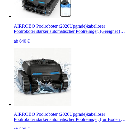
AIRROBO Poolroboter (2026Upgrade)kabelloser
Poolroboter starker automatischer Poolreiniger, (Geeignet für
die Reinigung von Böden, Wänden, Wasserlinie und
ab 640 € →
Wasseroberflächen, Geeignet für die meisten
Schwimmbäder), 4 Motoren,Die Komplettlösung für die
Poolreinigung,Zwei Jahre Garantie
AIRROBO Poolroboter (2026Upgrade)kabelloser
Poolroboter starker automatischer Poolreiniger, (für Boden &
Wand & Wasserlinie, Geeignet für die meisten