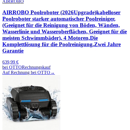
AIRROBO
AIRROBO Poolroboter (2026Upgrade)kabelloser
Poolroboter starker automatischer Poolreiniger,
(Geeignet für die Reinigung von Böden, Wänden,
Wasserlinie und Wasseroberflächen, Geeignet für die
meisten Schwimmbäder), 4 Motoren,Die
Komplettlösung für die Poolreinigung,Zwei Jahre
Garantie
639,99
€
bei
OTTO
Rechnungskauf
Auf Rechnung bei OTTO
→