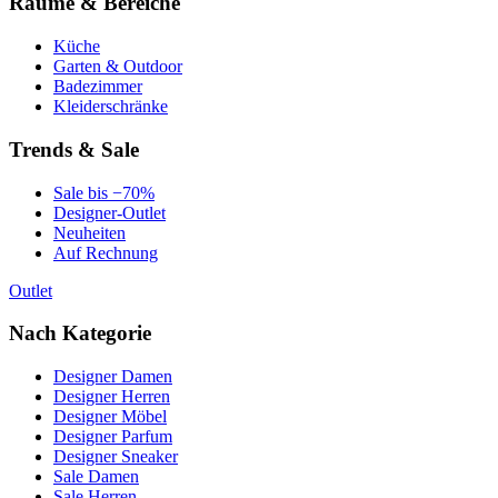
Räume & Bereiche
Küche
Garten & Outdoor
Badezimmer
Kleiderschränke
Trends & Sale
Sale bis −70%
Designer-Outlet
Neuheiten
Auf Rechnung
Outlet
Nach Kategorie
Designer Damen
Designer Herren
Designer Möbel
Designer Parfum
Designer Sneaker
Sale Damen
Sale Herren