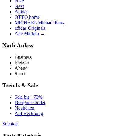
Nike
Next
Adidas
OTTO home
MICHAEL Michael Kors
adidas Originals
Alle Marken →
Nach Anlass
Business
Freizeit
Abend
Sport
Trends & Sale
Sale bis −70%
Designer-Outlet
Neuheiten
Auf Rechnung
Sneaker
Nach Kategorie