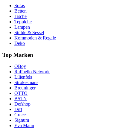
Sofas
Betten
Tische
Teppiche
Lampen
Stühle & Sessel
Kommoden & Regale
Deko
Top Marken
OBoy
Raffaello Network
Lilienfels
Strokesmans
Breuninger
OTTO
BSTN
Defshop
Diff
Grace
Signum
Eva Mann