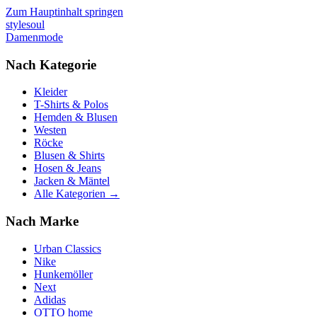
Zum Hauptinhalt springen
stylesoul
Damenmode
Nach Kategorie
Kleider
T-Shirts & Polos
Hemden & Blusen
Westen
Röcke
Blusen & Shirts
Hosen & Jeans
Jacken & Mäntel
Alle Kategorien →
Nach Marke
Urban Classics
Nike
Hunkemöller
Next
Adidas
OTTO home