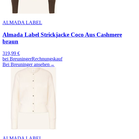
ALMADA LABEL
Almada Label Strickjacke Coco Aus Cashmere
braun
319,99
€
bei
Breuninger
Rechnungskauf
Bei Breuninger ansehen
→
ALMADA LABEL