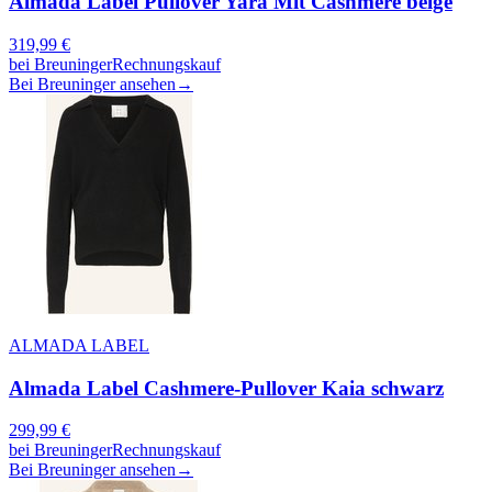
Almada Label Pullover Yara Mit Cashmere beige
319,99
€
bei
Breuninger
Rechnungskauf
Bei Breuninger ansehen
→
ALMADA LABEL
Almada Label Cashmere-Pullover Kaia schwarz
299,99
€
bei
Breuninger
Rechnungskauf
Bei Breuninger ansehen
→