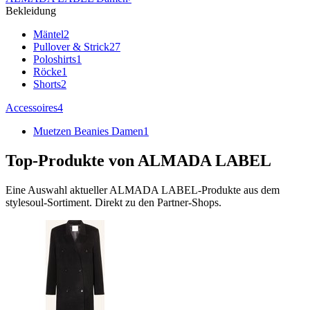
Bekleidung
Mäntel
2
Pullover & Strick
27
Poloshirts
1
Röcke
1
Shorts
2
Accessoires
4
Muetzen Beanies Damen
1
Top-Produkte von
ALMADA LABEL
Eine Auswahl aktueller
ALMADA LABEL
-Produkte aus dem
stylesoul-Sortiment. Direkt zu den Partner-Shops.