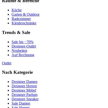
Räume & Bereiche
Küche
Garten & Outdoor
Badezimmer
Kleiderschränke
Trends & Sale
Sale bis −70%
Designer-Outlet
Neuheiten
Auf Rechnung
Outlet
Nach Kategorie
Designer Damen
Designer Herren
Designer Möbel
Designer Parfum
Designer Sneaker
Sale Damen
Sale Herren