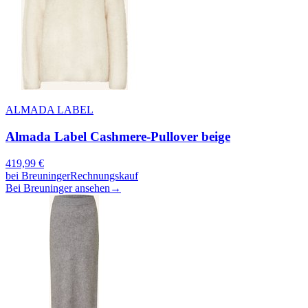
ALMADA LABEL
Almada Label Cashmere-Pullover beige
419,99
€
bei
Breuninger
Rechnungskauf
Bei Breuninger ansehen
→