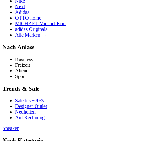
Nike
Next
Adidas
OTTO home
MICHAEL Michael Kors
adidas Originals
Alle Marken →
Nach Anlass
Business
Freizeit
Abend
Sport
Trends & Sale
Sale bis −70%
Designer-Outlet
Neuheiten
Auf Rechnung
Sneaker
Nach Kategorie