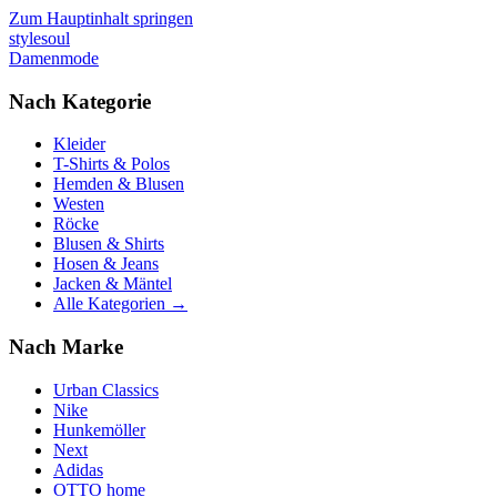
Zum Hauptinhalt springen
stylesoul
Damenmode
Nach Kategorie
Kleider
T-Shirts & Polos
Hemden & Blusen
Westen
Röcke
Blusen & Shirts
Hosen & Jeans
Jacken & Mäntel
Alle Kategorien →
Nach Marke
Urban Classics
Nike
Hunkemöller
Next
Adidas
OTTO home