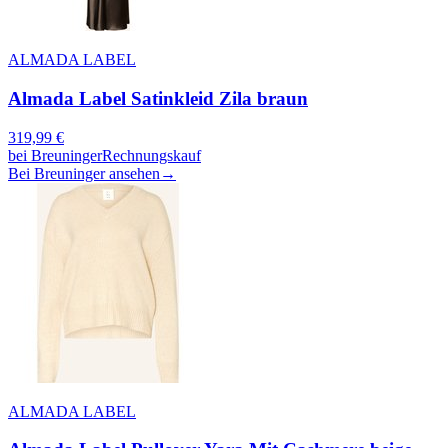
ALMADA LABEL
Almada Label Satinkleid Zila braun
319,99
€
bei
Breuninger
Rechnungskauf
Bei Breuninger ansehen
→
ALMADA LABEL