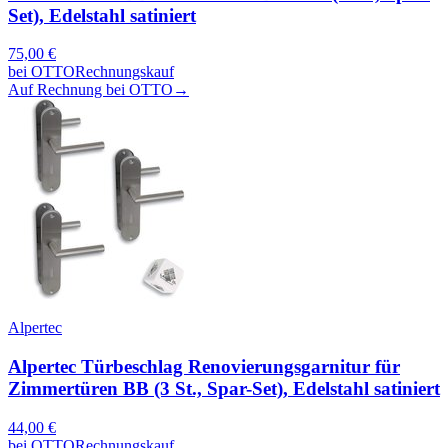
Set), Edelstahl satiniert
75,00
€
bei
OTTO
Rechnungskauf
Auf Rechnung bei OTTO
→
Alpertec
Alpertec Türbeschlag Renovierungsgarnitur für
Zimmertüren BB (3 St., Spar-Set), Edelstahl satiniert
44,00
€
bei
OTTO
Rechnungskauf