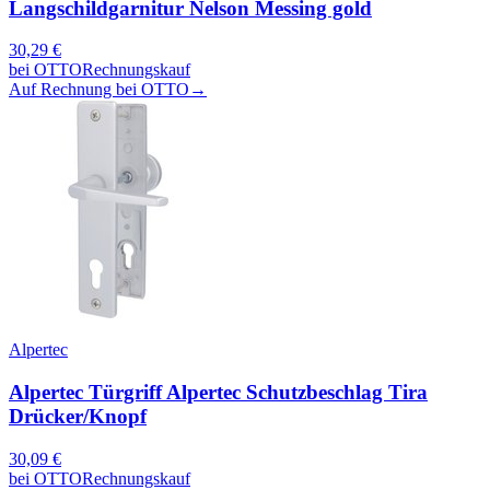
Langschildgarnitur Nelson Messing gold
30,29
€
bei
OTTO
Rechnungskauf
Auf Rechnung bei OTTO
→
Alpertec
Alpertec Türgriff Alpertec Schutzbeschlag Tira
Drücker/Knopf
30,09
€
bei
OTTO
Rechnungskauf