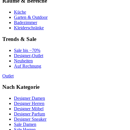
Räume & Bereiche
Küche
Garten & Outdoor
Badezimmer
Kleiderschränke
Trends & Sale
Sale bis −70%
Designer-Outlet
Neuheiten
Auf Rechnung
Outlet
Nach Kategorie
Designer Damen
Designer Herren
Designer Möbel
Designer Parfum
Designer Sneaker
Sale Damen
Sale Herren