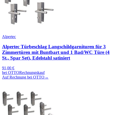
Alpertec
Alpertec Türbeschlag Langschildgarnituren für 3
Zimmertüren mit Buntbart und 1 Bad/WC Türe (4
St., Spar Set), Edelstahl satiniert
91,00
€
bei
OTTO
Rechnungskauf
Auf Rechnung bei OTTO
→