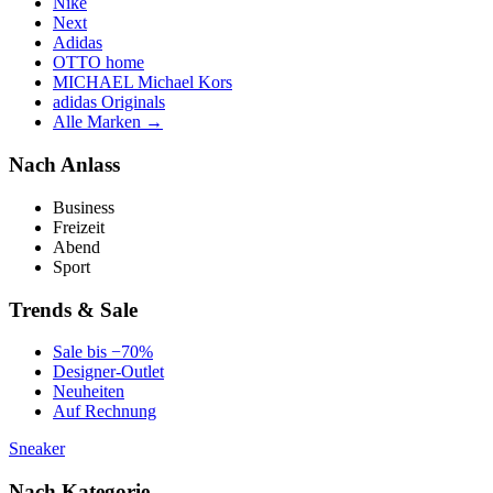
Nike
Next
Adidas
OTTO home
MICHAEL Michael Kors
adidas Originals
Alle Marken →
Nach Anlass
Business
Freizeit
Abend
Sport
Trends & Sale
Sale bis −70%
Designer-Outlet
Neuheiten
Auf Rechnung
Sneaker
Nach Kategorie