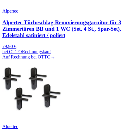
Alpertec
Alpertec Türbeschlag Renovierungsgarnitur für 3
Zimmertüren BB und 1 WC (Set, 4 St., Spar-Set),
Edelstahl satiniert / poliert
79,90
€
bei
OTTO
Rechnungskauf
Auf Rechnung bei OTTO
→
Alpertec