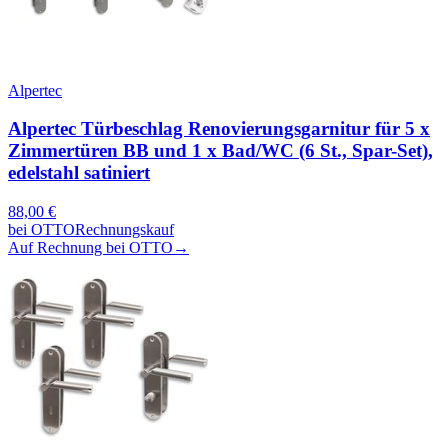
Alpertec
Alpertec Türbeschlag Renovierungsgarnitur für 5 x
Zimmertüren BB und 1 x Bad/WC (6 St., Spar-Set),
edelstahl satiniert
88,00
€
bei
OTTO
Rechnungskauf
Auf Rechnung bei OTTO
→