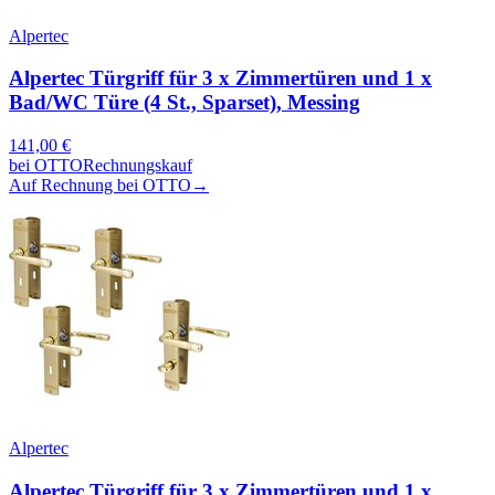
Alpertec
Alpertec Türgriff für 3 x Zimmertüren und 1 x
Bad/WC Türe (4 St., Sparset), Messing
141,00
€
bei
OTTO
Rechnungskauf
Auf Rechnung bei OTTO
→
Alpertec
Alpertec Türgriff für 3 x Zimmertüren und 1 x