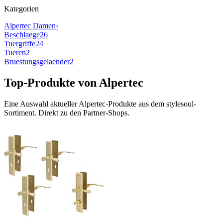
Kategorien
Alpertec
Damen
›
Beschlaege
26
Tuergriffe
24
Tueren
2
Bruestungsgelaender
2
Top-Produkte von
Alpertec
Eine Auswahl aktueller
Alpertec
-Produkte aus dem stylesoul-
Sortiment. Direkt zu den Partner-Shops.