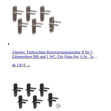
Alpertec Türbeschlag Renovierungsgarnitur II für 5
Zimmertüren BB und 1 WC-Tür (Spar-Set, 6 St., 5x
Buntbart, 1x WC), Edelstahl poliert/satiniert
ab 120 € →