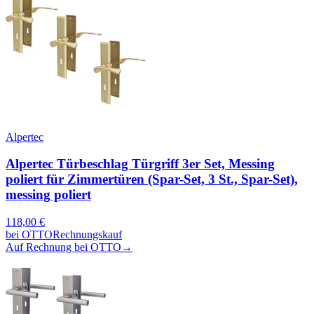
Alpertec
Alpertec Türbeschlag Türgriff 3er Set, Messing
poliert für Zimmertüren (Spar-Set, 3 St., Spar-Set),
messing poliert
118,00
€
bei
OTTO
Rechnungskauf
Auf Rechnung bei OTTO
→