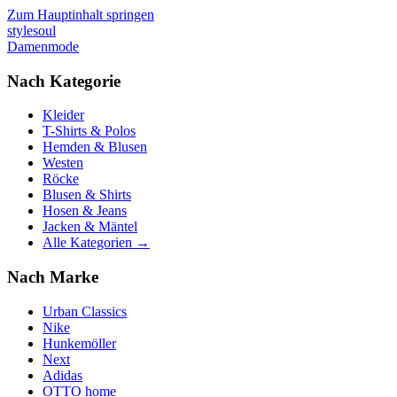
Zum Hauptinhalt springen
stylesoul
Damenmode
Nach Kategorie
Kleider
T-Shirts & Polos
Hemden & Blusen
Westen
Röcke
Blusen & Shirts
Hosen & Jeans
Jacken & Mäntel
Alle Kategorien →
Nach Marke
Urban Classics
Nike
Hunkemöller
Next
Adidas
OTTO home