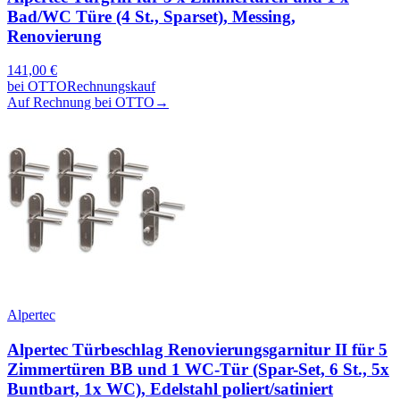
Bad/WC Türe (4 St., Sparset), Messing,
Renovierung
141,00
€
bei
OTTO
Rechnungskauf
Auf Rechnung bei OTTO
→
Alpertec
Alpertec Türbeschlag Renovierungsgarnitur II für 5
Zimmertüren BB und 1 WC-Tür (Spar-Set, 6 St., 5x
Buntbart, 1x WC), Edelstahl poliert/satiniert