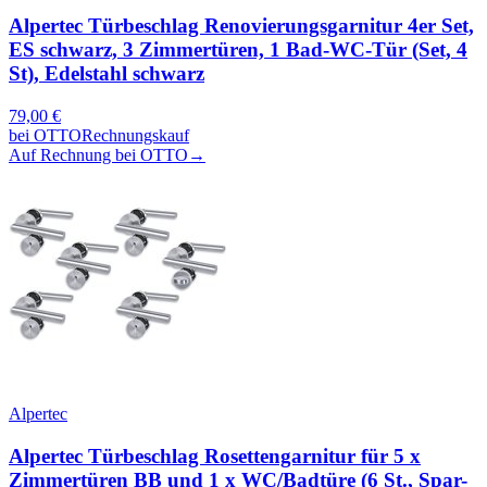
Alpertec Türbeschlag Renovierungsgarnitur 4er Set,
ES schwarz, 3 Zimmertüren, 1 Bad-WC-Tür (Set, 4
St), Edelstahl schwarz
79,00
€
bei
OTTO
Rechnungskauf
Auf Rechnung bei OTTO
→
Alpertec
Alpertec Türbeschlag Rosettengarnitur für 5 x
Zimmertüren BB und 1 x WC/Badtüre (6 St., Spar-