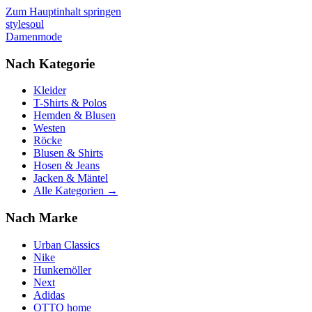
Zum Hauptinhalt springen
stylesoul
Damenmode
Nach Kategorie
Kleider
T-Shirts & Polos
Hemden & Blusen
Westen
Röcke
Blusen & Shirts
Hosen & Jeans
Jacken & Mäntel
Alle Kategorien →
Nach Marke
Urban Classics
Nike
Hunkemöller
Next
Adidas
OTTO home