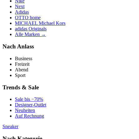
Nike
Next
Adidas
OTTO home
MICHAEL Michael Kors
adidas Originals
Alle Marken →
Nach Anlass
Business
Freizeit
Abend
Sport
Trends & Sale
Sale bis −70%
Designer-Outlet
Neuheiten
Auf Rechnung
Sneaker
Nach Kategorie