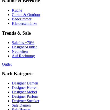
Räume & Bereiche
Küche
Garten & Outdoor
Badezimmer
Kleiderschränke
Trends & Sale
Sale bis −70%
Designer-Outlet
Neuheiten
Auf Rechnung
Outlet
Nach Kategorie
Designer Damen
Designer Herren
Designer Möbel
Designer Parfum
Designer Sneaker
Sale Damen
Sale Herren