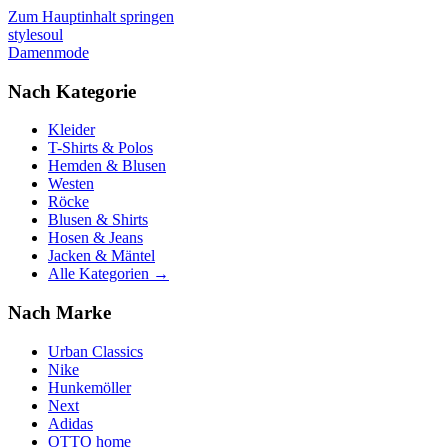
Zum Hauptinhalt springen
stylesoul
Damenmode
Nach Kategorie
Kleider
T-Shirts & Polos
Hemden & Blusen
Westen
Röcke
Blusen & Shirts
Hosen & Jeans
Jacken & Mäntel
Alle Kategorien →
Nach Marke
Urban Classics
Nike
Hunkemöller
Next
Adidas
OTTO home