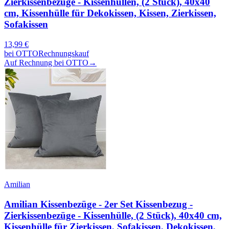
Zierkissenbezüge - Kissenhüllen, (2 Stück), 40x40
cm, Kissenhülle für Dekokissen, Kissen, Zierkissen,
Sofakissen
13,99
€
bei
OTTO
Rechnungskauf
Auf Rechnung bei OTTO
→
Amilian
Amilian Kissenbezüge - 2er Set Kissenbezug -
Zierkissenbezüge - Kissenhülle, (2 Stück), 40x40 cm,
Kissenhülle für Zierkissen, Sofakissen, Dekokissen,