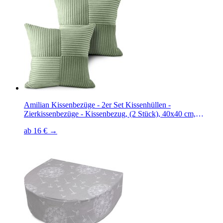
Amilian Kissenbezüge - 2er Set Kissenhüllen -
Zierkissenbezüge - Kissenbezug, (2 Stück), 40x40 cm,
Kissenhülle für Kissen, Dekokissen, Zierkissen, Sofakissen
ab 16 € →