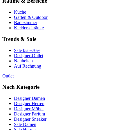
Räume & Bereiche
Küche
Garten & Outdoor
Badezimmer
Kleiderschränke
Trends & Sale
Sale bis −70%
Designer-Outlet
Neuheiten
Auf Rechnung
Outlet
Nach Kategorie
Designer Damen
Designer Herren
Designer Möbel
Designer Parfum
Designer Sneaker
Sale Damen
Sale Herren