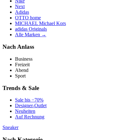
Nike
Next
Adidas
OTTO home
MICHAEL Michael Kors
adidas Originals
Alle Marken →
Nach Anlass
Business
Freizeit
Abend
Sport
Trends & Sale
Sale bis −70%
Designer-Outlet
Neuheiten
Auf Rechnung
Sneaker
Nach Kategorie