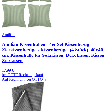
Amilian
Amilian Kissenhüllen - 4er Set Kissenbezug -
Zierkissenbezüge - Kissenbezüge, (4 Stück), 40x40
cm, Kissenhülle für Sofakissen, Dekokissen, Kissen,
Zierkissen
17,99
€
bei
OTTO
Rechnungskauf
Auf Rechnung bei OTTO
→