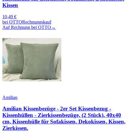
Kissen
10,49
€
bei
OTTO
Rechnungskauf
Auf Rechnung bei OTTO
→
Amilian
Amilian Kissenbezüge - 2er Set Kissenbezug -
Kissenhüllen - Zierkissenbezüge, (2 Stück), 40x40
cm, Kissenhülle für Sofakissen, Dekokissen, Kissen,
Zierkissen.