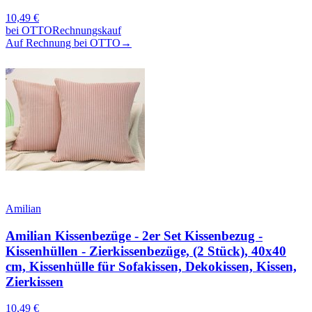
10,49
€
bei
OTTO
Rechnungskauf
Auf Rechnung bei OTTO
→
Amilian
Amilian Kissenbezüge - 2er Set Kissenbezug -
Kissenhüllen - Zierkissenbezüge, (2 Stück), 40x40
cm, Kissenhülle für Sofakissen, Dekokissen, Kissen,
Zierkissen
10,49
€