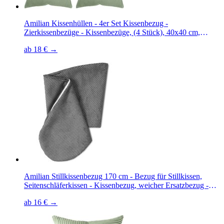
Amilian Kissenhüllen - 4er Set Kissenbezug -
Zierkissenbezüge - Kissenbezüge, (4 Stück), 40x40 cm,
Kissenhülle für Sofakissen, Dekokissen, Kissen, Zierkissen
ab 18 € →
Amilian Stillkissenbezug 170 cm - Bezug für Stillkissen,
Seitenschläferkissen - Kissenbezug, weicher Ersatzbezug -
mit Reißverschluss - Bezug Stillkissen 170
ab 16 € →