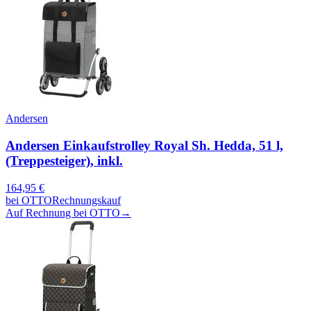
Andersen
Andersen Einkaufstrolley Royal Sh. Hedda, 51 l,
(Treppesteiger), inkl.
164,95
€
bei
OTTO
Rechnungskauf
Auf Rechnung bei OTTO
→