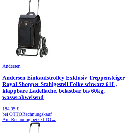
Andersen
Andersen Einkaufstrolley Exklusiv Treppensteiger
Royal Shopper Stahlgestell Folke schwarz 61L,
klappbare Ladefläche, belastbar bis 60kg,
wasserabweisend
184,95
€
bei
OTTO
Rechnungskauf
Auf Rechnung bei OTTO
→