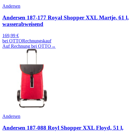
Andersen
Andersen 187-177 Royal Shopper XXL Martje, 61 l,
wasserabweisend
169,99
€
bei
OTTO
Rechnungskauf
Auf Rechnung bei OTTO
→
Andersen
Andersen 187-088 Royl Shopper XXL Floyd, 51 l,