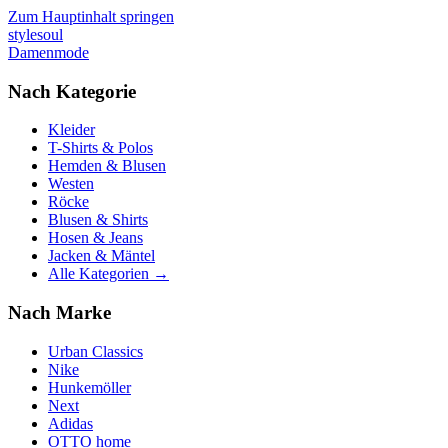
Zum Hauptinhalt springen
stylesoul
Damenmode
Nach Kategorie
Kleider
T-Shirts & Polos
Hemden & Blusen
Westen
Röcke
Blusen & Shirts
Hosen & Jeans
Jacken & Mäntel
Alle Kategorien →
Nach Marke
Urban Classics
Nike
Hunkemöller
Next
Adidas
OTTO home