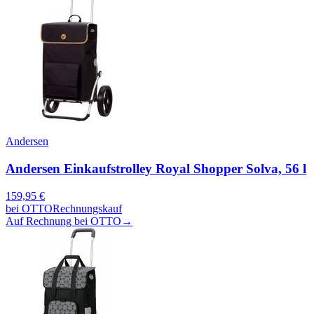
Andersen
Andersen Einkaufstrolley Royal Shopper Solva, 56 l
159,95
€
bei
OTTO
Rechnungskauf
Auf Rechnung bei OTTO
→