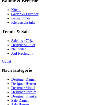
Räume & Bereiche
Küche
Garten & Outdoor
Badezimmer
Kleiderschränke
Trends & Sale
Sale bis −70%
Designer-Outlet
Neuheiten
Auf Rechnung
Outlet
Nach Kategorie
Designer Damen
Designer Herren
Designer Möbel
Designer Parfum
Designer Sneaker
Sale Damen
Sale Herren