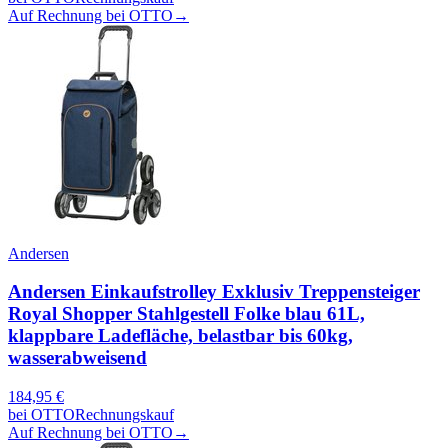
Auf Rechnung bei OTTO
→
Andersen
Andersen Einkaufstrolley Exklusiv Treppensteiger
Royal Shopper Stahlgestell Folke blau 61L,
klappbare Ladefläche, belastbar bis 60kg,
wasserabweisend
184,95
€
bei
OTTO
Rechnungskauf
Auf Rechnung bei OTTO
→