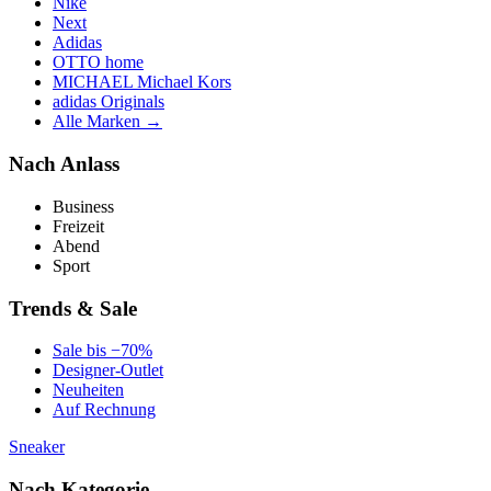
Nike
Next
Adidas
OTTO home
MICHAEL Michael Kors
adidas Originals
Alle Marken →
Nach Anlass
Business
Freizeit
Abend
Sport
Trends & Sale
Sale bis −70%
Designer-Outlet
Neuheiten
Auf Rechnung
Sneaker
Nach Kategorie