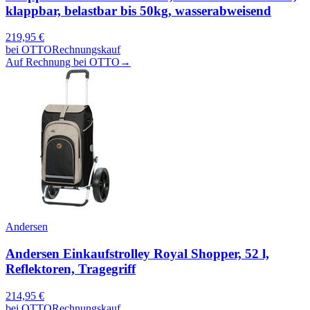
klappbar, belastbar bis 50kg, wasserabweisend
219,95
€
bei
OTTO
Rechnungskauf
Auf Rechnung bei OTTO
→
Andersen
Andersen Einkaufstrolley Royal Shopper, 52 l,
Reflektoren, Tragegriff
214,95
€
bei
OTTO
Rechnungskauf