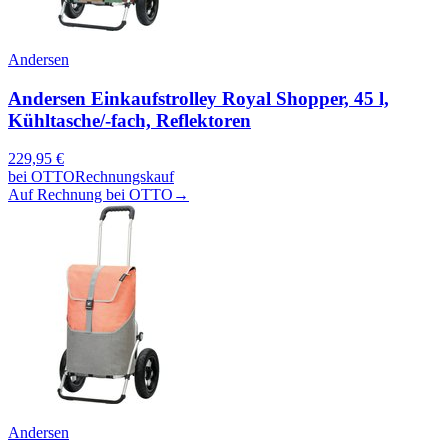
Andersen
Andersen Einkaufstrolley Royal Shopper, 45 l,
Kühltasche/-fach, Reflektoren
229,95
€
bei
OTTO
Rechnungskauf
Auf Rechnung bei OTTO
→
Andersen