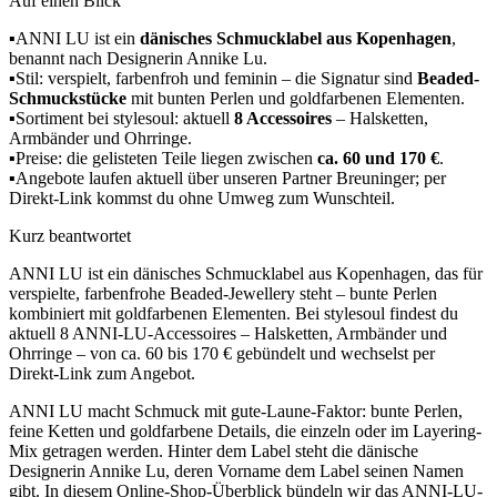
Auf einen Blick
▪
ANNI LU ist ein
dänisches Schmucklabel aus Kopenhagen
,
benannt nach Designerin Annike Lu.
▪
Stil: verspielt, farbenfroh und feminin – die Signatur sind
Beaded-
Schmuckstücke
mit bunten Perlen und goldfarbenen Elementen.
▪
Sortiment bei stylesoul: aktuell
8 Accessoires
– Halsketten,
Armbänder und Ohrringe.
▪
Preise: die gelisteten Teile liegen zwischen
ca. 60 und 170 €
.
▪
Angebote laufen aktuell über unseren Partner Breuninger; per
Direkt-Link kommst du ohne Umweg zum Wunschteil.
Kurz beantwortet
ANNI LU ist ein dänisches Schmucklabel aus Kopenhagen, das für
verspielte, farbenfrohe Beaded-Jewellery steht – bunte Perlen
kombiniert mit goldfarbenen Elementen. Bei stylesoul findest du
aktuell 8 ANNI-LU-Accessoires – Halsketten, Armbänder und
Ohrringe – von ca. 60 bis 170 € gebündelt und wechselst per
Direkt-Link zum Angebot.
ANNI LU macht Schmuck mit gute-Laune-Faktor: bunte Perlen,
feine Ketten und goldfarbene Details, die einzeln oder im Layering-
Mix getragen werden. Hinter dem Label steht die dänische
Designerin Annike Lu, deren Vorname dem Label seinen Namen
gibt. In diesem Online-Shop-Überblick bündeln wir das ANNI-LU-