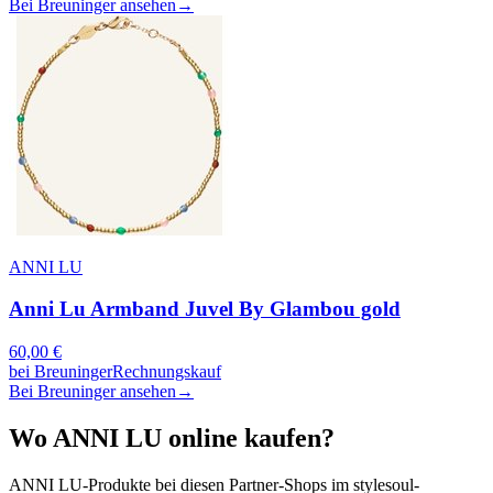
Bei Breuninger ansehen
→
ANNI LU
Anni Lu Armband Juvel By Glambou gold
60,00
€
bei
Breuninger
Rechnungskauf
Bei Breuninger ansehen
→
Wo
ANNI LU
online kaufen?
ANNI LU
-Produkte bei diesen Partner-Shops im stylesoul-