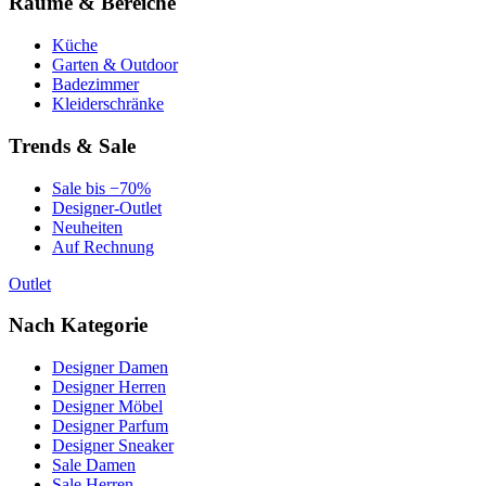
Räume & Bereiche
Küche
Garten & Outdoor
Badezimmer
Kleiderschränke
Trends & Sale
Sale bis −70%
Designer-Outlet
Neuheiten
Auf Rechnung
Outlet
Nach Kategorie
Designer Damen
Designer Herren
Designer Möbel
Designer Parfum
Designer Sneaker
Sale Damen
Sale Herren