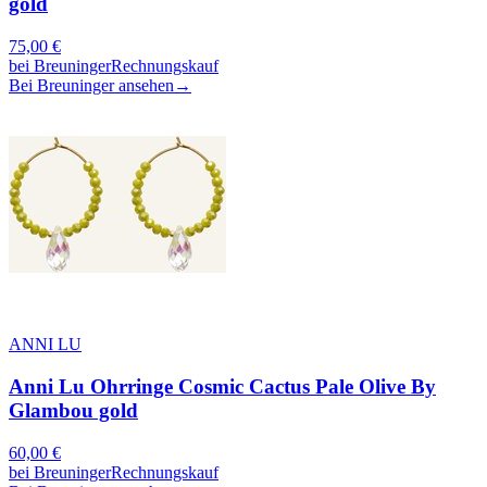
gold
75,00
€
bei
Breuninger
Rechnungskauf
Bei Breuninger ansehen
→
ANNI LU
Anni Lu Ohrringe Cosmic Cactus Pale Olive By
Glambou gold
60,00
€
bei
Breuninger
Rechnungskauf