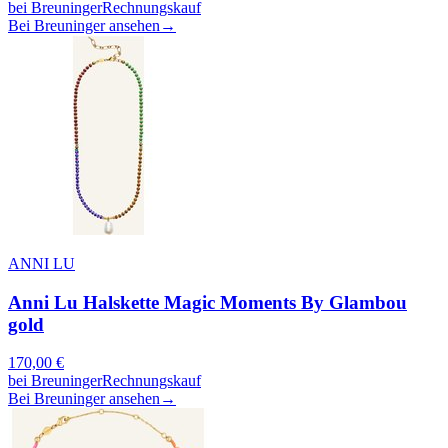
bei
Breuninger
Rechnungskauf
Bei Breuninger ansehen
→
ANNI LU
Anni Lu Halskette Magic Moments By Glambou
gold
170,00
€
bei
Breuninger
Rechnungskauf
Bei Breuninger ansehen
→