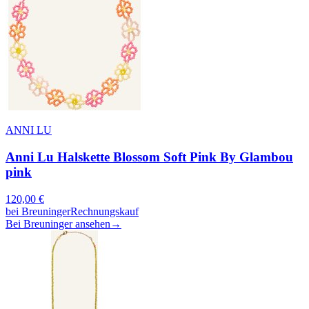
ANNI LU
Anni Lu Halskette Blossom Soft Pink By Glambou
pink
120,00
€
bei
Breuninger
Rechnungskauf
Bei Breuninger ansehen
→