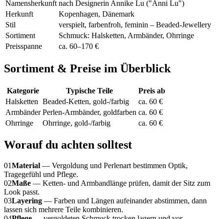
Namensherkunft
nach Designerin Annike Lu ("Anni Lu")
Herkunft
Kopenhagen, Dänemark
Stil
verspielt, farbenfroh, feminin – Beaded-Jewellery
Sortiment
Schmuck: Halsketten, Armbänder, Ohrringe
Preisspanne
ca. 60–170 €
Sortiment & Preise im Überblick
Kategorie
Typische Teile
Preis ab
Halsketten
Beaded-Ketten, gold-/farbig
ca. 60 €
Armbänder
Perlen-Armbänder, goldfarben
ca. 60 €
Ohrringe
Ohrringe, gold-/farbig
ca. 60 €
Worauf du achten solltest
01
Material
— Vergoldung und Perlenart bestimmen Optik,
Tragegefühl und Pflege.
02
Maße
— Ketten- und Armbandlänge prüfen, damit der Sitz zum
Look passt.
03
Layering
— Farben und Längen aufeinander abstimmen, dann
lassen sich mehrere Teile kombinieren.
04
Pflege
— vergoldeten Schmuck trocken lagern und vor