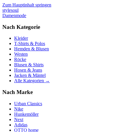
Zum Hauptinhalt springen
stylesoul
Damenmode
Nach Kategorie
Kleider
T-Shirts & Polos
Hemden & Blusen
Westen
Röcke
Blusen & Shirts
Hosen & Jeans
Jacken & Mäntel
Alle Kategorien →
Nach Marke
Urban Classics
Nike
Hunkemöller
Next
Adidas
OTTO home