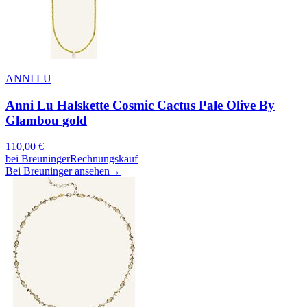
ANNI LU
Anni Lu Halskette Cosmic Cactus Pale Olive By
Glambou gold
110,00
€
bei
Breuninger
Rechnungskauf
Bei Breuninger ansehen
→