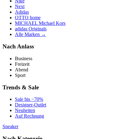
Nike
Next
Adidas
OTTO home
MICHAEL Michael Kors
adidas Originals
Alle Marken →
Nach Anlass
Business
Freizeit
Abend
Sport
Trends & Sale
Sale bis −70%
Designer-Outlet
Neuheiten
Auf Rechnung
Sneaker
Nach Kategorie