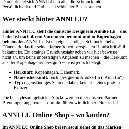
Damit richtet sich ANNI LU an alle, die Schmuck mit
Persönlichkeit und Farbe statt schlichter Basics suchen.
Wer steckt hinter ANNI LU?
Hinter ANNI LU steht die dänische Designerin Annike Lu – das
Label ist nach ihrem Vornamen benannt und in Kopenhagen
beheimatet.
ANNI LU ist ein eigenständiges Schmucklabel aus
Dänemark, das für seinen farbenfrohen, verspielten Handschrift-Stil
bekannt ist. Ein exaktes Gründungsjahr geben wir hier bewusst
nicht an, um keine unbestätigten Angaben zu machen – die Herkunft
aus der Kopenhagener Design-Szene ist jedoch belegt.
Herkunft:
Kopenhagen, Dänemark.
Namensherkunft:
nach Designerin Annike Lu ("Anni Lu").
Typ:
eigenständiges Schmucklabel, kein Teil eines großen
Konzerns.
Die bei stylesoul gelisteten Stücke werden über unseren Partner
Breuninger angeboten – dorthin führen wir dich per Direkt-Link.
ANNI LU Online Shop – wo kaufen?
Im ANNI LU Online Shop bei stylesoul siehst du das Marken-