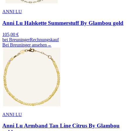
ANNI LU
Anni Lu Halskette Summerstuff By Glambou gold
105,00
€
bei
Breuninger
Rechnungskauf
Bei Breuninger ansehen
→
ANNI LU
Anni Lu Armband Tan Line Citrus By Glambou