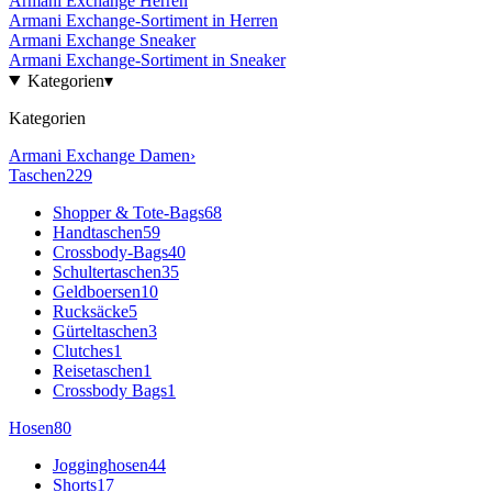
Armani Exchange
Herren
Armani Exchange
-Sortiment in
Herren
Armani Exchange
Sneaker
Armani Exchange
-Sortiment in
Sneaker
Kategorien
▾
Kategorien
Armani Exchange
Damen
›
Taschen
229
Shopper & Tote-Bags
68
Handtaschen
59
Crossbody-Bags
40
Schultertaschen
35
Geldboersen
10
Rucksäcke
5
Gürteltaschen
3
Clutches
1
Reisetaschen
1
Crossbody Bags
1
Hosen
80
Jogginghosen
44
Shorts
17