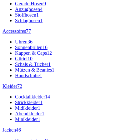
Gerade Hosen
9
Anzughosen
4
Stoffhosen
1
Schlaghosen
1
Accessoires
77
Uhren
36
Sonnenbrillen
16
Kappen & Caps
12
Gürtel
10
Schals & Tücher
1
Mützen & Beanies
1
Handschuhe
1
Kleider
72
Cocktailkleider
14
Strickkleider
1
Midikleider
1
Abendkleider
1
Minikleider
1
Jacken
46