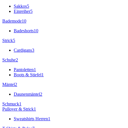
Sakkos
5
Einreiher
5
Bademode
10
Badeshorts
10
Strick
5
Cardigans
3
Schuhe
2
Pantoletten
1
Boots & Stiefel
1
Mäntel
2
Daunenmäntel
2
Schmuck
1
Pullover & Strick
1
Sweatshirts Herren
1