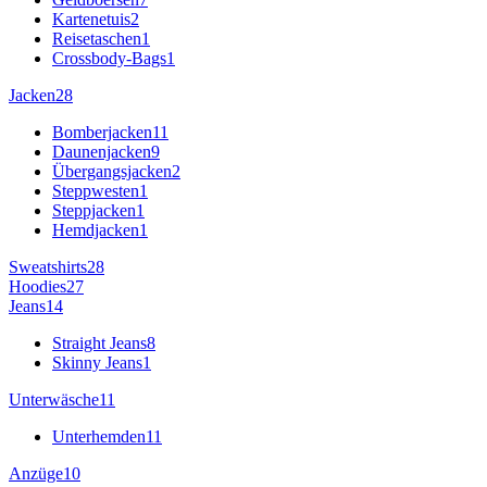
Kartenetuis
2
Reisetaschen
1
Crossbody-Bags
1
Jacken
28
Bomberjacken
11
Daunenjacken
9
Übergangsjacken
2
Steppwesten
1
Steppjacken
1
Hemdjacken
1
Sweatshirts
28
Hoodies
27
Jeans
14
Straight Jeans
8
Skinny Jeans
1
Unterwäsche
11
Unterhemden
11
Anzüge
10