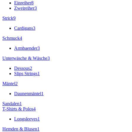
Einreiher
8
Zweireiher
3
Strick
9
Cardigans
3
Schmuck
4
Armbaender
3
Unterwäsche & Wäsche
3
Dessous
2
Slips Strings
1
Mäntel
2
Daunenmäntel
1
Sandalen
1
T-Shirts & Polos
4
Longsleeves
1
Hemden & Blusen
1