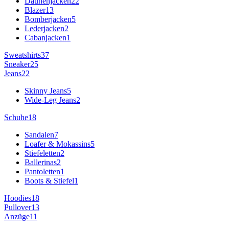
Daunenjacken
22
Blazer
13
Bomberjacken
5
Lederjacken
2
Cabanjacken
1
Sweatshirts
37
Sneaker
25
Jeans
22
Skinny Jeans
5
Wide-Leg Jeans
2
Schuhe
18
Sandalen
7
Loafer & Mokassins
5
Stiefeletten
2
Ballerinas
2
Pantoletten
1
Boots & Stiefel
1
Hoodies
18
Pullover
13
Anzüge
11