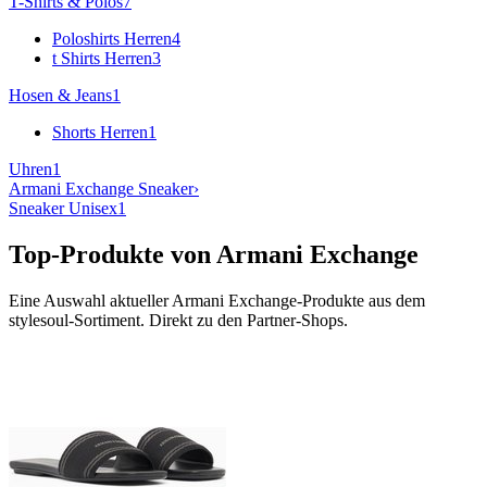
T-Shirts & Polos
7
Poloshirts Herren
4
t Shirts Herren
3
Hosen & Jeans
1
Shorts Herren
1
Uhren
1
Armani Exchange
Sneaker
›
Sneaker Unisex
1
Top-Produkte von
Armani Exchange
Eine Auswahl aktueller
Armani Exchange
-Produkte aus dem
stylesoul-Sortiment. Direkt zu den Partner-Shops.