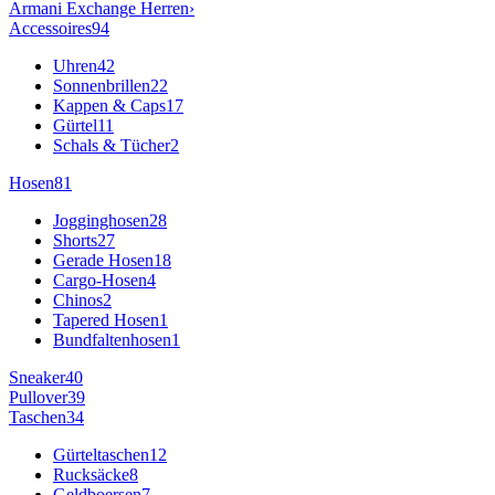
Armani Exchange
Herren
›
Accessoires
94
Uhren
42
Sonnenbrillen
22
Kappen & Caps
17
Gürtel
11
Schals & Tücher
2
Hosen
81
Jogginghosen
28
Shorts
27
Gerade Hosen
18
Cargo-Hosen
4
Chinos
2
Tapered Hosen
1
Bundfaltenhosen
1
Sneaker
40
Pullover
39
Taschen
34
Gürteltaschen
12
Rucksäcke
8
Geldboersen
7