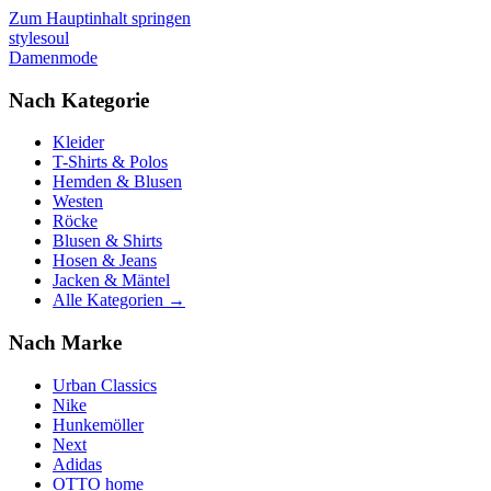
Zum Hauptinhalt springen
stylesoul
Damenmode
Nach Kategorie
Kleider
T-Shirts & Polos
Hemden & Blusen
Westen
Röcke
Blusen & Shirts
Hosen & Jeans
Jacken & Mäntel
Alle Kategorien →
Nach Marke
Urban Classics
Nike
Hunkemöller
Next
Adidas
OTTO home