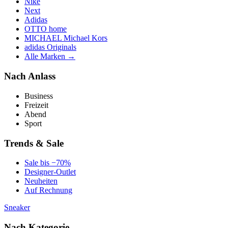
Nike
Next
Adidas
OTTO home
MICHAEL Michael Kors
adidas Originals
Alle Marken →
Nach Anlass
Business
Freizeit
Abend
Sport
Trends & Sale
Sale bis −70%
Designer-Outlet
Neuheiten
Auf Rechnung
Sneaker
Nach Kategorie