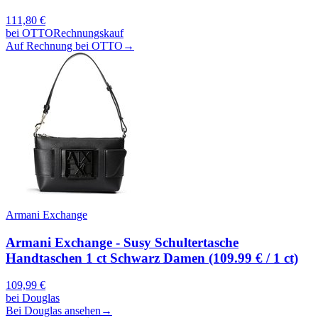
111,80
€
bei
OTTO
Rechnungskauf
Auf Rechnung bei OTTO
→
Armani Exchange
Armani Exchange - Susy Schultertasche
Handtaschen 1 ct Schwarz Damen (109.99 € / 1 ct)
109,99
€
bei
Douglas
Bei Douglas ansehen
→