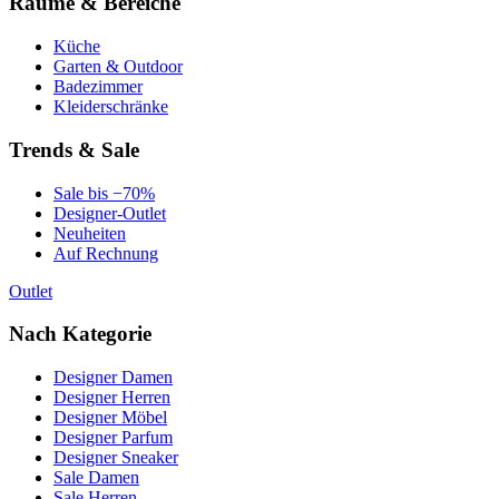
Räume & Bereiche
Küche
Garten & Outdoor
Badezimmer
Kleiderschränke
Trends & Sale
Sale bis −70%
Designer-Outlet
Neuheiten
Auf Rechnung
Outlet
Nach Kategorie
Designer Damen
Designer Herren
Designer Möbel
Designer Parfum
Designer Sneaker
Sale Damen
Sale Herren