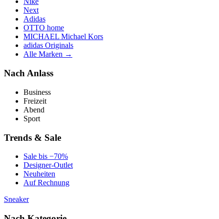
Nike
Next
Adidas
OTTO home
MICHAEL Michael Kors
adidas Originals
Alle Marken →
Nach Anlass
Business
Freizeit
Abend
Sport
Trends & Sale
Sale bis −70%
Designer-Outlet
Neuheiten
Auf Rechnung
Sneaker
Nach Kategorie