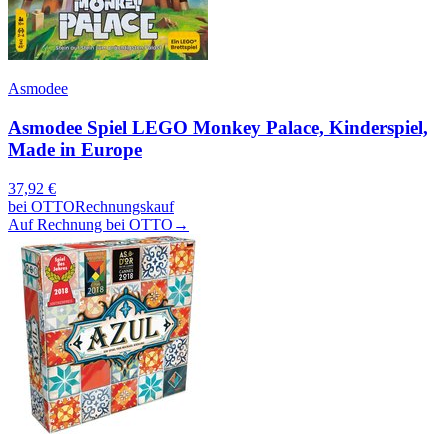
Asmodee
Asmodee Spiel LEGO Monkey Palace, Kinderspiel,
Made in Europe
37,92
€
bei
OTTO
Rechnungskauf
Auf Rechnung bei OTTO
→