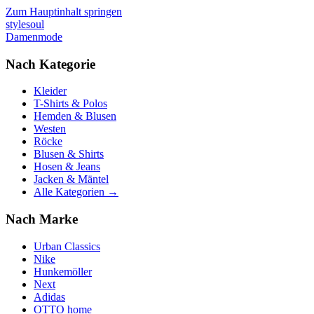
Zum Hauptinhalt springen
stylesoul
Damenmode
Nach Kategorie
Kleider
T-Shirts & Polos
Hemden & Blusen
Westen
Röcke
Blusen & Shirts
Hosen & Jeans
Jacken & Mäntel
Alle Kategorien →
Nach Marke
Urban Classics
Nike
Hunkemöller
Next
Adidas
OTTO home