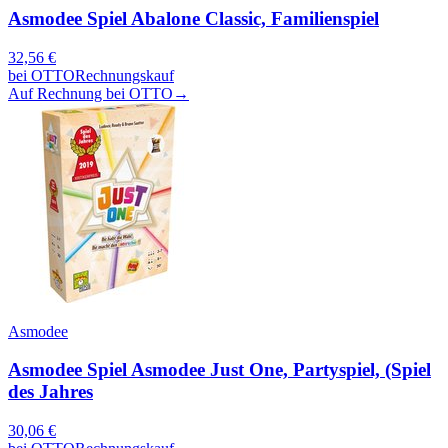
Asmodee Spiel Abalone Classic, Familienspiel
32,56
€
bei
OTTO
Rechnungskauf
Auf Rechnung bei OTTO
→
Asmodee
Asmodee Spiel Asmodee Just One, Partyspiel, (Spiel
des Jahres
30,06
€