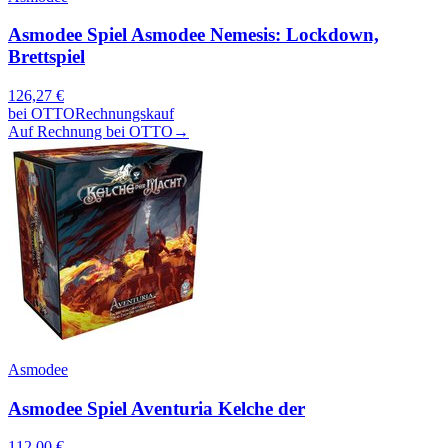
Asmodee Spiel Asmodee Nemesis: Lockdown,
Brettspiel
126,27
€
bei
OTTO
Rechnungskauf
Auf Rechnung bei OTTO
→
Asmodee
Asmodee Spiel Aventuria Kelche der
112,00
€