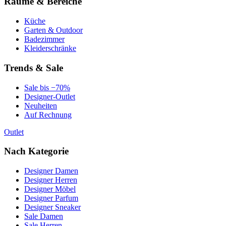
Räume & Bereiche
Küche
Garten & Outdoor
Badezimmer
Kleiderschränke
Trends & Sale
Sale bis −70%
Designer-Outlet
Neuheiten
Auf Rechnung
Outlet
Nach Kategorie
Designer Damen
Designer Herren
Designer Möbel
Designer Parfum
Designer Sneaker
Sale Damen
Sale Herren