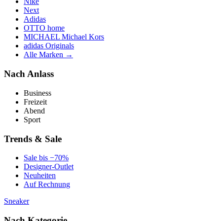
Nike
Next
Adidas
OTTO home
MICHAEL Michael Kors
adidas Originals
Alle Marken →
Nach Anlass
Business
Freizeit
Abend
Sport
Trends & Sale
Sale bis −70%
Designer-Outlet
Neuheiten
Auf Rechnung
Sneaker
Nach Kategorie