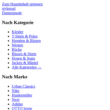
Zum Hauptinhalt springen
stylesoul
Damenmode
Nach Kategorie
Kleider
T-Shirts & Polos
Hemden & Blusen
Westen
Röcke
Blusen & Shirts
Hosen & Jeans
Jacken & Mäntel
Alle Kategorien →
Nach Marke
Urban Classics
Nike
Hunkemöller
Next
Adidas
OTTO home