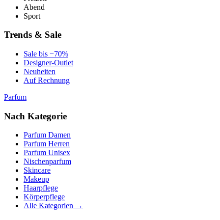
Abend
Sport
Trends & Sale
Sale bis −70%
Designer-Outlet
Neuheiten
Auf Rechnung
Parfum
Nach Kategorie
Parfum Damen
Parfum Herren
Parfum Unisex
Nischenparfum
Skincare
Makeup
Haarpflege
Körperpflege
Alle Kategorien →