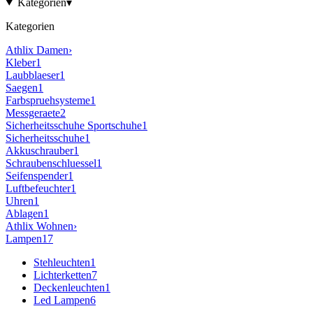
Kategorien
▾
Kategorien
Athlix
Damen
›
Kleber
1
Laubblaeser
1
Saegen
1
Farbspruehsysteme
1
Messgeraete
2
Sicherheitsschuhe Sportschuhe
1
Sicherheitsschuhe
1
Akkuschrauber
1
Schraubenschluessel
1
Seifenspender
1
Luftbefeuchter
1
Uhren
1
Ablagen
1
Athlix
Wohnen
›
Lampen
17
Stehleuchten
1
Lichterketten
7
Deckenleuchten
1
Led Lampen
6