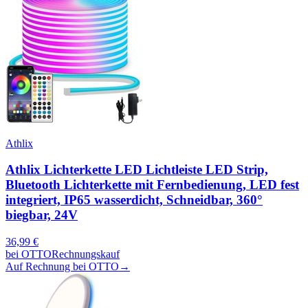
Athlix
Athlix Lichterkette LED Lichtleiste LED Strip,
Bluetooth Lichterkette mit Fernbedienung, LED fest
integriert, IP65 wasserdicht, Schneidbar, 360°
biegbar, 24V
36,99
€
bei
OTTO
Rechnungskauf
Auf Rechnung bei OTTO
→