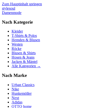
Zum Hauptinhalt springen
stylesoul
Damenmode
Nach Kategorie
Kleider
T-Shirts & Polos
Hemden & Blusen
Westen
Röcke
Blusen & Shirts
Hosen & Jeans
Jacken & Mäntel
Alle Kategorien →
Nach Marke
Urban Classics
Nike
Hunkemöller
Next
Adidas
OTTO home