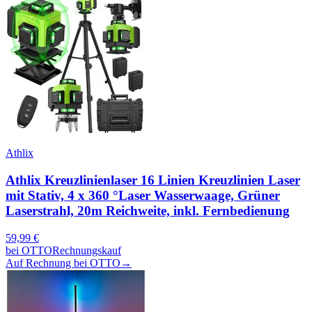
Athlix
Athlix Kreuzlinienlaser 16 Linien Kreuzlinien Laser
mit Stativ, 4 x 360 °Laser Wasserwaage, Grüner
Laserstrahl, 20m Reichweite, inkl. Fernbedienung
59,99
€
bei
OTTO
Rechnungskauf
Auf Rechnung bei OTTO
→