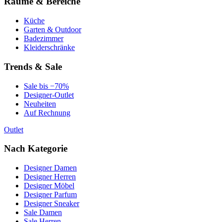
Räume & Bereiche
Küche
Garten & Outdoor
Badezimmer
Kleiderschränke
Trends & Sale
Sale bis −70%
Designer-Outlet
Neuheiten
Auf Rechnung
Outlet
Nach Kategorie
Designer Damen
Designer Herren
Designer Möbel
Designer Parfum
Designer Sneaker
Sale Damen
Sale Herren