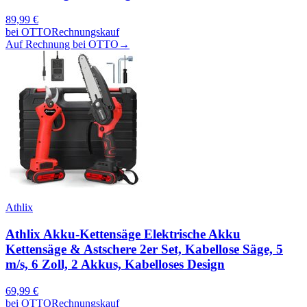
89,99
€
bei
OTTO
Rechnungskauf
Auf Rechnung bei OTTO
→
Athlix
Athlix Akku-Kettensäge Elektrische Akku
Kettensäge & Astschere 2er Set, Kabellose Säge, 5
m/s, 6 Zoll, 2 Akkus, Kabelloses Design
69,99
€
bei
OTTO
Rechnungskauf