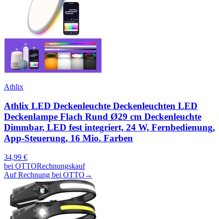
Athlix
Athlix LED Deckenleuchte Deckenleuchten LED
Deckenlampe Flach Rund Ø29 cm Deckenleuchte
Dimmbar, LED fest integriert, 24 W, Fernbedienung,
App-Steuerung, 16 Mio. Farben
34,99
€
bei
OTTO
Rechnungskauf
Auf Rechnung bei OTTO
→