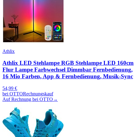
Athlix
Athlix LED Stehlampe RGB Stehlampe LED 160cm
Flur Lampe Farbwechsel Dimmbar Fernbedienung,
16 Mio Farben, App & Fernbedienung, Musik-Sync
54,99
€
bei
OTTO
Rechnungskauf
Auf Rechnung bei OTTO
→