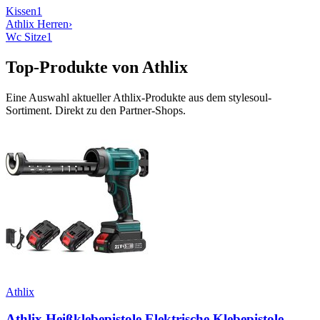
Kissen
1
Athlix
Herren
›
Wc Sitze
1
Top-Produkte von
Athlix
Eine Auswahl aktueller
Athlix
-Produkte aus dem stylesoul-
Sortiment. Direkt zu den Partner-Shops.
Athlix
Athlix Heißklebepistole Elektrische Klebepistole