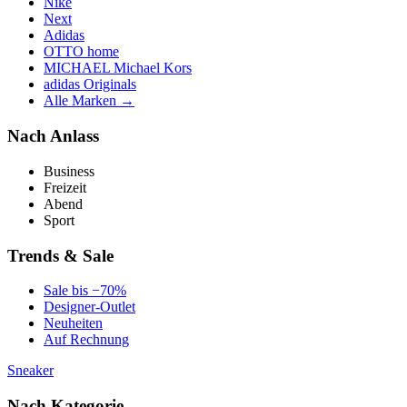
Nike
Next
Adidas
OTTO home
MICHAEL Michael Kors
adidas Originals
Alle Marken →
Nach Anlass
Business
Freizeit
Abend
Sport
Trends & Sale
Sale bis −70%
Designer-Outlet
Neuheiten
Auf Rechnung
Sneaker
Nach Kategorie