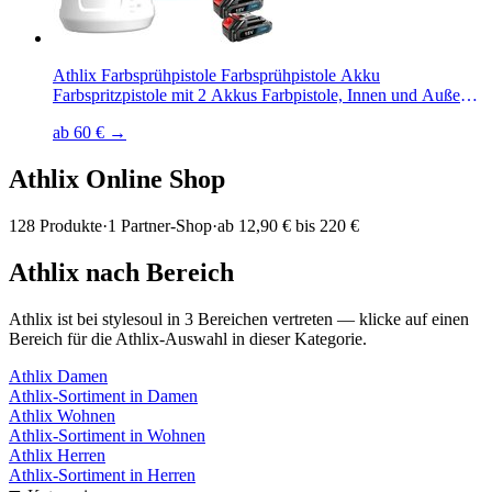
Athlix Farbsprühpistole Farbsprühpistole Akku
Farbspritzpistole mit 2 Akkus Farbpistole, Innen und Außen,
kompatibel mit Makita-Akkus, inkl. 3 Düsen, 800ml/Min
ab 60 € →
Athlix
Online Shop
128
Produkte
·
1
Partner-Shop
·
ab
12,90 € bis 220 €
Athlix
nach Bereich
Athlix
ist bei stylesoul in
3
Bereichen
vertreten — klicke auf einen
Bereich für die
Athlix
-Auswahl in dieser Kategorie.
Athlix
Damen
Athlix
-Sortiment in
Damen
Athlix
Wohnen
Athlix
-Sortiment in
Wohnen
Athlix
Herren
Athlix
-Sortiment in
Herren