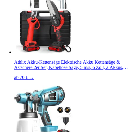
Athlix Akku-Kettensäge Elektrische Akku Kettensäge &
Astschere 2er Set, Kabellose Säge, 5 m/s, 6 Zoll, 2 Akkus,
Kabelloses Design
ab 70 € →