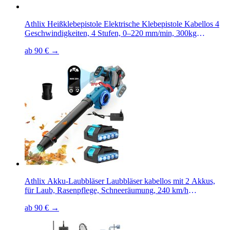
Athlix Heißklebepistole Elektrische Klebepistole Kabellos 4
Geschwindigkeiten, 4 Stufen, 0–220 mm/min, 300kg
Schubkraft
ab 90 € →
Athlix Akku-Laubbläser Laubbläser kabellos mit 2 Akkus,
für Laub, Rasenpflege, Schneeräumung, 240 km/h
Luftgeschwindigkeit, 17.000 U/min
ab 90 € →