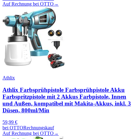
Auf Rechnung bei OTTO
→
Athlix
Athlix Farbsprühpistole Farbsprühpistole Akku
Farbspritzpistole mit 2 Akkus Farbpistole, Innen
und Außen, kompatibel mit Makita-Akkus, inkl. 3
Düsen, 800ml/Min
59,99
€
bei
OTTO
Rechnungskauf
Auf Rechnung bei OTTO
→