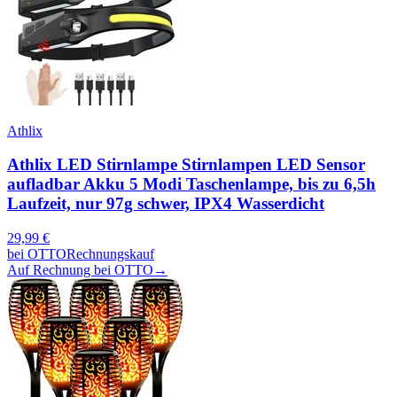
Athlix
Athlix LED Stirnlampe Stirnlampen LED Sensor
aufladbar Akku 5 Modi Taschenlampe, bis zu 6,5h
Laufzeit, nur 97g schwer, IPX4 Wasserdicht
29,99
€
bei
OTTO
Rechnungskauf
Auf Rechnung bei OTTO
→