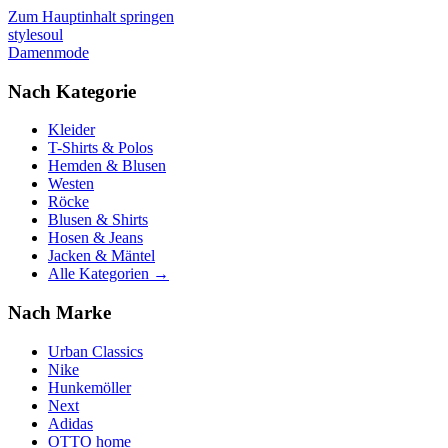
Zum Hauptinhalt springen
stylesoul
Damenmode
Nach Kategorie
Kleider
T-Shirts & Polos
Hemden & Blusen
Westen
Röcke
Blusen & Shirts
Hosen & Jeans
Jacken & Mäntel
Alle Kategorien →
Nach Marke
Urban Classics
Nike
Hunkemöller
Next
Adidas
OTTO home