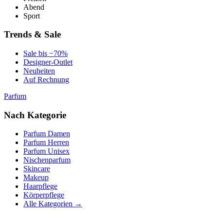
Abend
Sport
Trends & Sale
Sale bis −70%
Designer-Outlet
Neuheiten
Auf Rechnung
Parfum
Nach Kategorie
Parfum Damen
Parfum Herren
Parfum Unisex
Nischenparfum
Skincare
Makeup
Haarpflege
Körperpflege
Alle Kategorien →