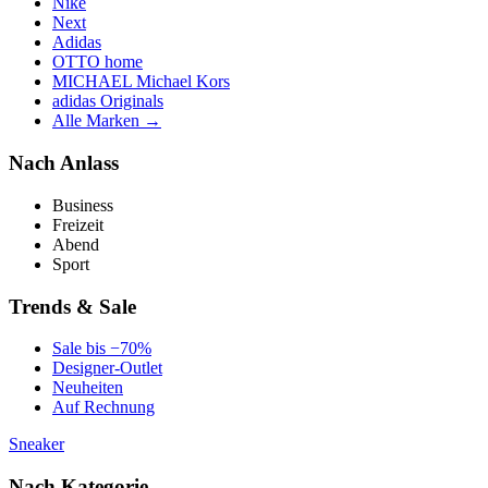
Nike
Next
Adidas
OTTO home
MICHAEL Michael Kors
adidas Originals
Alle Marken →
Nach Anlass
Business
Freizeit
Abend
Sport
Trends & Sale
Sale bis −70%
Designer-Outlet
Neuheiten
Auf Rechnung
Sneaker
Nach Kategorie