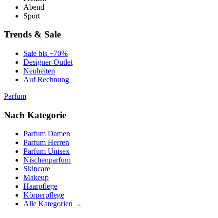
Abend
Sport
Trends & Sale
Sale bis −70%
Designer-Outlet
Neuheiten
Auf Rechnung
Parfum
Nach Kategorie
Parfum Damen
Parfum Herren
Parfum Unisex
Nischenparfum
Skincare
Makeup
Haarpflege
Körperpflege
Alle Kategorien →