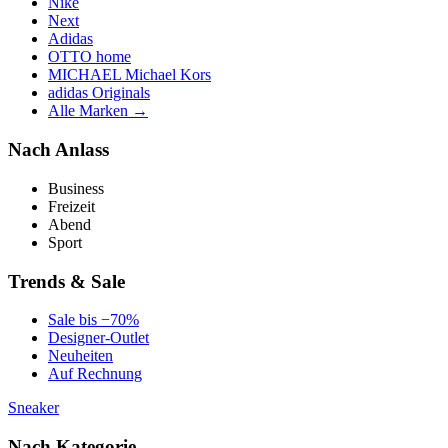
Nike
Next
Adidas
OTTO home
MICHAEL Michael Kors
adidas Originals
Alle Marken →
Nach Anlass
Business
Freizeit
Abend
Sport
Trends & Sale
Sale bis −70%
Designer-Outlet
Neuheiten
Auf Rechnung
Sneaker
Nach Kategorie