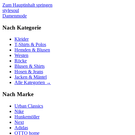
Zum Hauptinhalt springen
stylesoul
Damenmode
Nach Kategorie
Kleider
T-Shirts & Polos
Hemden & Blusen
Westen
Röcke
Blusen & Shirts
Hosen & Jeans
Jacken & Mäntel
Alle Kategorien →
Nach Marke
Urban Classics
Nike
Hunkemöller
Next
Adidas
OTTO home