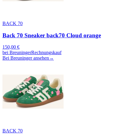
BACK 70
Back 70 Sneaker back70 Cloud orange
150,00
€
bei
Breuninger
Rechnungskauf
Bei Breuninger ansehen
→
BACK 70