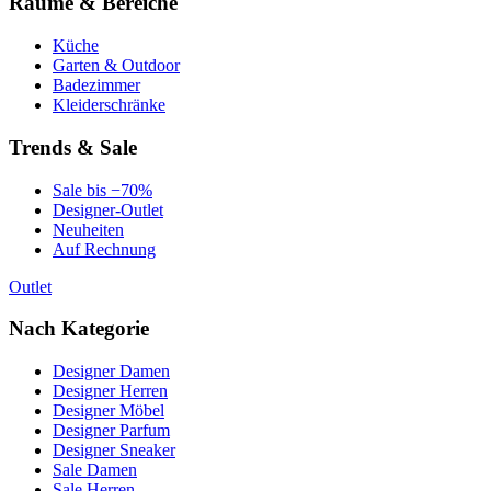
Räume & Bereiche
Küche
Garten & Outdoor
Badezimmer
Kleiderschränke
Trends & Sale
Sale bis −70%
Designer-Outlet
Neuheiten
Auf Rechnung
Outlet
Nach Kategorie
Designer Damen
Designer Herren
Designer Möbel
Designer Parfum
Designer Sneaker
Sale Damen
Sale Herren