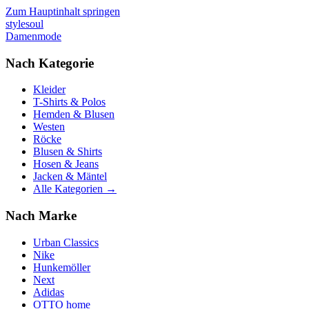
Zum Hauptinhalt springen
stylesoul
Damenmode
Nach Kategorie
Kleider
T-Shirts & Polos
Hemden & Blusen
Westen
Röcke
Blusen & Shirts
Hosen & Jeans
Jacken & Mäntel
Alle Kategorien →
Nach Marke
Urban Classics
Nike
Hunkemöller
Next
Adidas
OTTO home