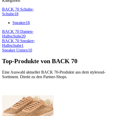
Kategorien
BACK 70
Schuhe
›
Schuhe
18
Sneaker
18
BACK 70
Damen
›
Halbschuhe
20
BACK 70
Sneaker
›
Halbschuhe
1
Sneaker Unisex
10
Top-Produkte von
BACK 70
Eine Auswahl aktueller
BACK 70
-Produkte aus dem stylesoul-
Sortiment. Direkt zu den Partner-Shops.