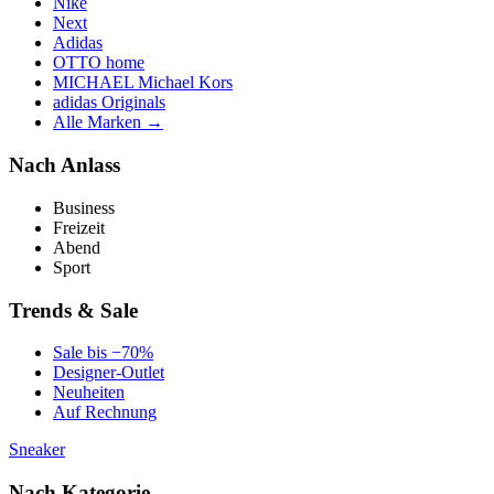
Nike
Next
Adidas
OTTO home
MICHAEL Michael Kors
adidas Originals
Alle Marken →
Nach Anlass
Business
Freizeit
Abend
Sport
Trends & Sale
Sale bis −70%
Designer-Outlet
Neuheiten
Auf Rechnung
Sneaker
Nach Kategorie