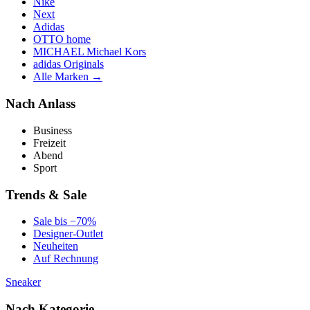
Nike
Next
Adidas
OTTO home
MICHAEL Michael Kors
adidas Originals
Alle Marken →
Nach Anlass
Business
Freizeit
Abend
Sport
Trends & Sale
Sale bis −70%
Designer-Outlet
Neuheiten
Auf Rechnung
Sneaker
Nach Kategorie