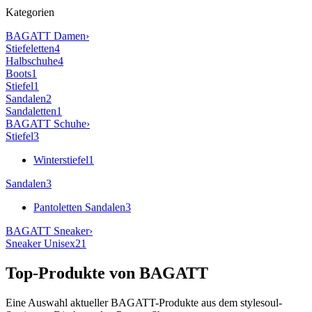
Kategorien
BAGATT
Damen
›
Stiefeletten
4
Halbschuhe
4
Boots
1
Stiefel
1
Sandalen
2
Sandaletten
1
BAGATT
Schuhe
›
Stiefel
3
Winterstiefel
1
Sandalen
3
Pantoletten Sandalen
3
BAGATT
Sneaker
›
Sneaker Unisex
21
Top-Produkte von
BAGATT
Eine Auswahl aktueller
BAGATT
-Produkte aus dem stylesoul-