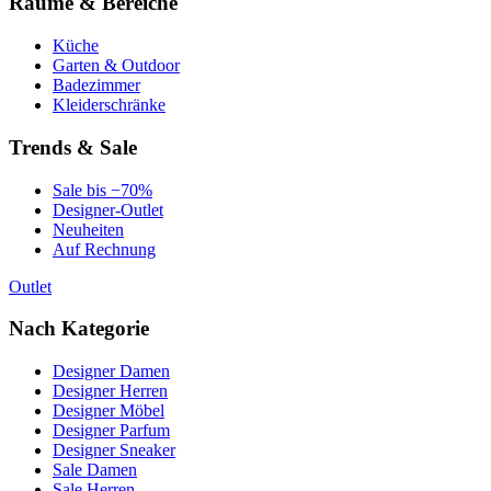
Räume & Bereiche
Küche
Garten & Outdoor
Badezimmer
Kleiderschränke
Trends & Sale
Sale bis −70%
Designer-Outlet
Neuheiten
Auf Rechnung
Outlet
Nach Kategorie
Designer Damen
Designer Herren
Designer Möbel
Designer Parfum
Designer Sneaker
Sale Damen
Sale Herren