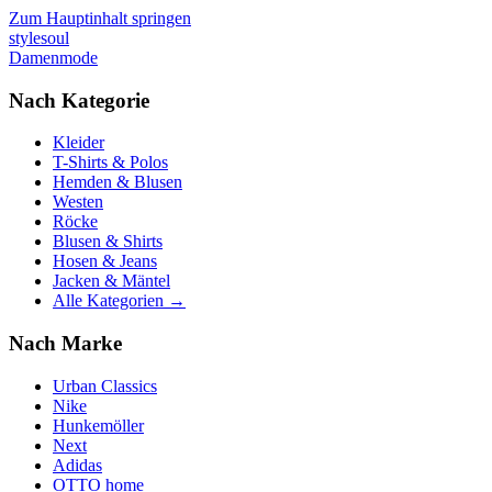
Zum Hauptinhalt springen
stylesoul
Damenmode
Nach Kategorie
Kleider
T-Shirts & Polos
Hemden & Blusen
Westen
Röcke
Blusen & Shirts
Hosen & Jeans
Jacken & Mäntel
Alle Kategorien →
Nach Marke
Urban Classics
Nike
Hunkemöller
Next
Adidas
OTTO home