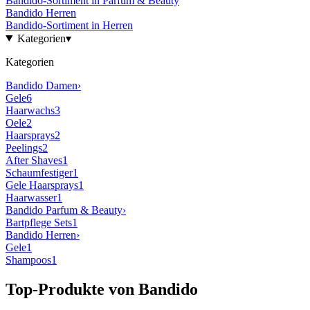
Bandido
-Sortiment in
Parfum & Beauty
Bandido
Herren
Bandido
-Sortiment in
Herren
Kategorien
▾
Kategorien
Bandido
Damen
›
Gele
6
Haarwachs
3
Oele
2
Haarsprays
2
Peelings
2
After Shaves
1
Schaumfestiger
1
Gele Haarsprays
1
Haarwasser
1
Bandido
Parfum & Beauty
›
Bartpflege Sets
1
Bandido
Herren
›
Gele
1
Shampoos
1
Top-Produkte von
Bandido