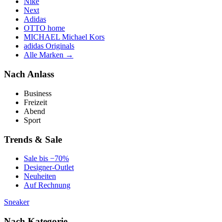
Nike
Next
Adidas
OTTO home
MICHAEL Michael Kors
adidas Originals
Alle Marken →
Nach Anlass
Business
Freizeit
Abend
Sport
Trends & Sale
Sale bis −70%
Designer-Outlet
Neuheiten
Auf Rechnung
Sneaker
Nach Kategorie