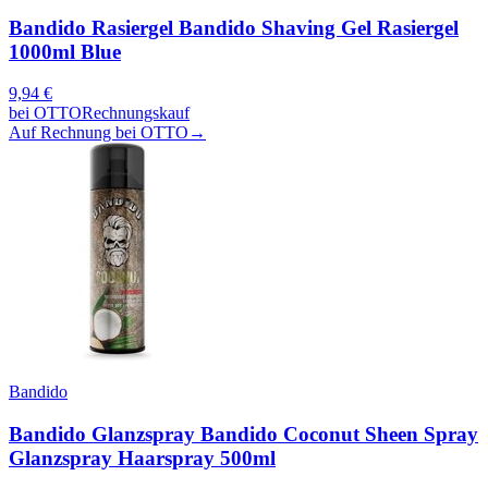
Bandido Rasiergel Bandido Shaving Gel Rasiergel
1000ml Blue
9,94
€
bei
OTTO
Rechnungskauf
Auf Rechnung bei OTTO
→
Bandido
Bandido Glanzspray Bandido Coconut Sheen Spray
Glanzspray Haarspray 500ml