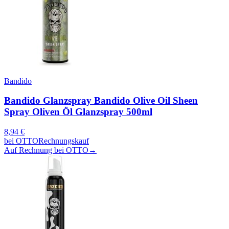
Bandido
Bandido Glanzspray Bandido Olive Oil Sheen
Spray Oliven Öl Glanzspray 500ml
8,94
€
bei
OTTO
Rechnungskauf
Auf Rechnung bei OTTO
→