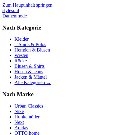
Zum Hauptinhalt springen
stylesoul
Damenmode
Nach Kategorie
Kleider
T-Shirts & Polos
Hemden & Blusen
Westen
Röcke
Blusen & Shirts
Hosen & Jeans
Jacken & Mäntel
Alle Kategorien →
Nach Marke
Urban Classics
Nike
Hunkemöller
Next
Adidas
OTTO home