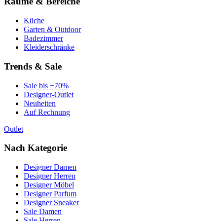
Räume & Bereiche
Küche
Garten & Outdoor
Badezimmer
Kleiderschränke
Trends & Sale
Sale bis −70%
Designer-Outlet
Neuheiten
Auf Rechnung
Outlet
Nach Kategorie
Designer Damen
Designer Herren
Designer Möbel
Designer Parfum
Designer Sneaker
Sale Damen
Sale Herren