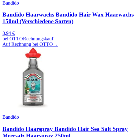
Bandido
Bandido Haarwachs Bandido Hair Wax Haarwachs
150ml (Verschiedene Sorten)
8,94
€
bei
OTTO
Rechnungskauf
Auf Rechnung bei OTTO
→
Bandido
Bandido Haarspray Bandido Hair Sea Salt Spray
Meersalz Haarspray 250ml