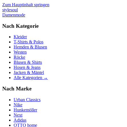
Zum Hauptinhalt springen
stylesoul
Damenmode
Nach Kategorie
Kleider
T-Shirts & Polos
Hemden & Blusen
Westen
Röcke
Blusen & Shirts
Hosen & Jeans
Jacken & Mäntel
Alle Kategorien →
Nach Marke
Urban Classics
Nike
Hunkemöller
Next
Adidas
OTTO home