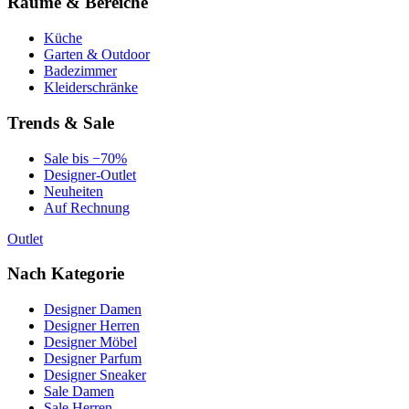
Räume & Bereiche
Küche
Garten & Outdoor
Badezimmer
Kleiderschränke
Trends & Sale
Sale bis −70%
Designer-Outlet
Neuheiten
Auf Rechnung
Outlet
Nach Kategorie
Designer Damen
Designer Herren
Designer Möbel
Designer Parfum
Designer Sneaker
Sale Damen
Sale Herren