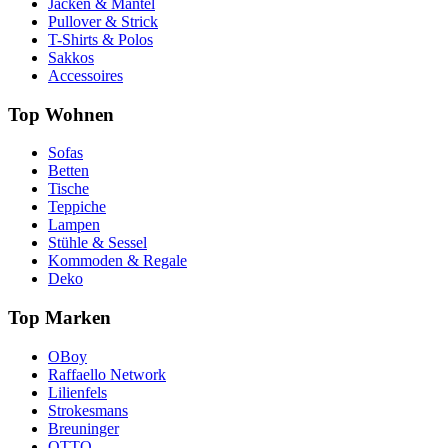
Jacken & Mäntel
Pullover & Strick
T-Shirts & Polos
Sakkos
Accessoires
Top Wohnen
Sofas
Betten
Tische
Teppiche
Lampen
Stühle & Sessel
Kommoden & Regale
Deko
Top Marken
OBoy
Raffaello Network
Lilienfels
Strokesmans
Breuninger
OTTO