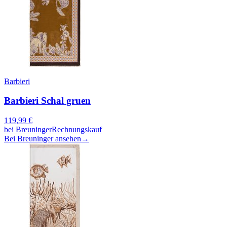
Barbieri
Barbieri Schal gruen
119,99
€
bei
Breuninger
Rechnungskauf
Bei Breuninger ansehen
→