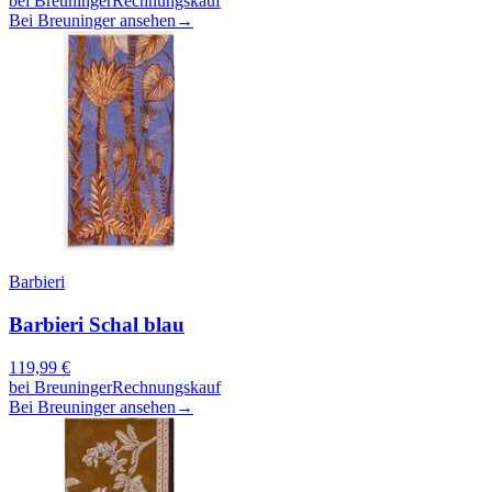
bei
Breuninger
Rechnungskauf
Bei Breuninger ansehen
→
Barbieri
Barbieri Schal blau
119,99
€
bei
Breuninger
Rechnungskauf
Bei Breuninger ansehen
→