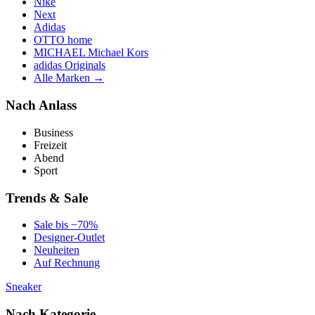
Nike
Next
Adidas
OTTO home
MICHAEL Michael Kors
adidas Originals
Alle Marken →
Nach Anlass
Business
Freizeit
Abend
Sport
Trends & Sale
Sale bis −70%
Designer-Outlet
Neuheiten
Auf Rechnung
Sneaker
Nach Kategorie