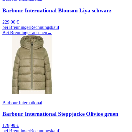
Barbour International Blouson Liya schwarz
229,00
€
bei
Breuninger
Rechnungskauf
Bei Breuninger ansehen
→
Barbour International
Barbour International Steppjacke Olivios gruen
179,99
€
bei
Breuninger
Rechnungskauf