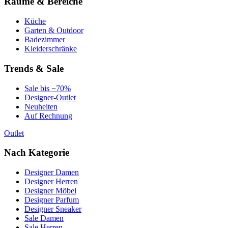
Räume & Bereiche
Küche
Garten & Outdoor
Badezimmer
Kleiderschränke
Trends & Sale
Sale bis −70%
Designer-Outlet
Neuheiten
Auf Rechnung
Outlet
Nach Kategorie
Designer Damen
Designer Herren
Designer Möbel
Designer Parfum
Designer Sneaker
Sale Damen
Sale Herren