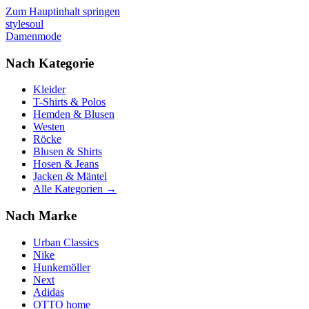
Zum Hauptinhalt springen
stylesoul
Damenmode
Nach Kategorie
Kleider
T-Shirts & Polos
Hemden & Blusen
Westen
Röcke
Blusen & Shirts
Hosen & Jeans
Jacken & Mäntel
Alle Kategorien →
Nach Marke
Urban Classics
Nike
Hunkemöller
Next
Adidas
OTTO home