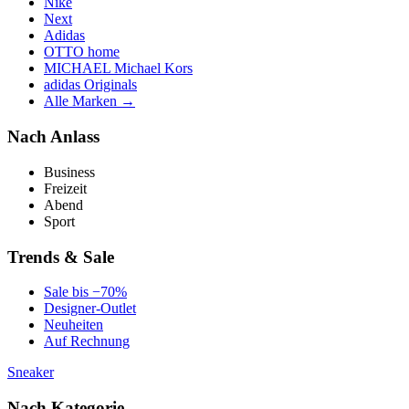
Nike
Next
Adidas
OTTO home
MICHAEL Michael Kors
adidas Originals
Alle Marken →
Nach Anlass
Business
Freizeit
Abend
Sport
Trends & Sale
Sale bis −70%
Designer-Outlet
Neuheiten
Auf Rechnung
Sneaker
Nach Kategorie