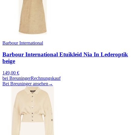
Barbour International
Barbour International Etuikleid Nia In Lederoptik
beige
149,00
€
bei
Breuninger
Rechnungskauf
Bei Breuninger ansehen
→