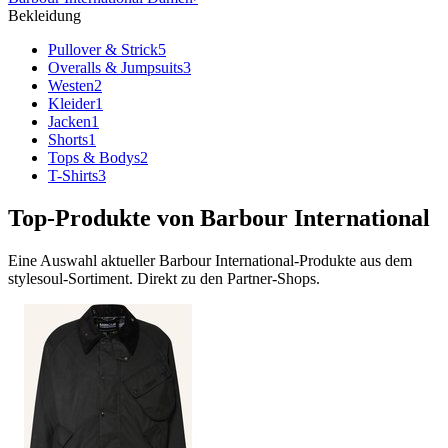
Bekleidung
Pullover & Strick
5
Overalls & Jumpsuits
3
Westen
2
Kleider
1
Jacken
1
Shorts
1
Tops & Bodys
2
T-Shirts
3
Top-Produkte von
Barbour International
Eine Auswahl aktueller
Barbour International
-Produkte aus dem
stylesoul-Sortiment. Direkt zu den Partner-Shops.