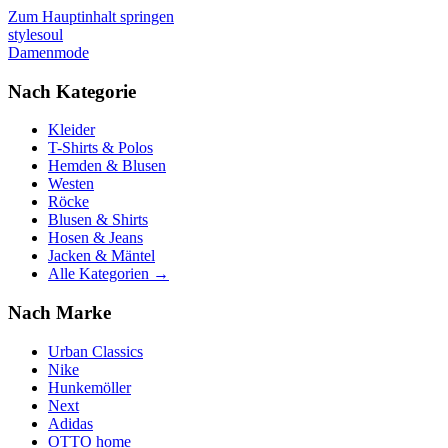
Zum Hauptinhalt springen
stylesoul
Damenmode
Nach Kategorie
Kleider
T-Shirts & Polos
Hemden & Blusen
Westen
Röcke
Blusen & Shirts
Hosen & Jeans
Jacken & Mäntel
Alle Kategorien →
Nach Marke
Urban Classics
Nike
Hunkemöller
Next
Adidas
OTTO home