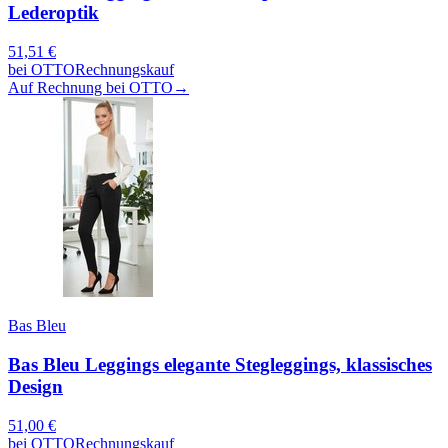
Lederoptik
51,51
€
bei
OTTO
Rechnungskauf
Auf Rechnung bei OTTO
→
Bas Bleu
Bas Bleu Leggings elegante Stegleggings, klassisches
Design
51,00
€
bei
OTTO
Rechnungskauf