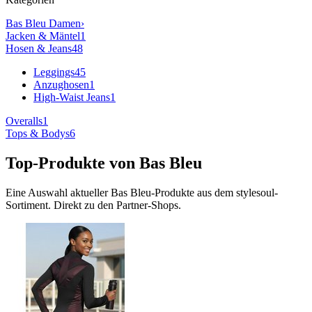
Bas Bleu
Damen
›
Jacken & Mäntel
1
Hosen & Jeans
48
Leggings
45
Anzughosen
1
High-Waist Jeans
1
Overalls
1
Tops & Bodys
6
Top-Produkte von
Bas Bleu
Eine Auswahl aktueller
Bas Bleu
-Produkte aus dem stylesoul-
Sortiment. Direkt zu den Partner-Shops.