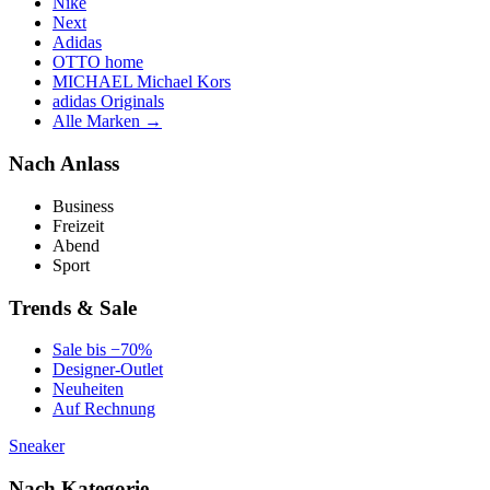
Nike
Next
Adidas
OTTO home
MICHAEL Michael Kors
adidas Originals
Alle Marken →
Nach Anlass
Business
Freizeit
Abend
Sport
Trends & Sale
Sale bis −70%
Designer-Outlet
Neuheiten
Auf Rechnung
Sneaker
Nach Kategorie