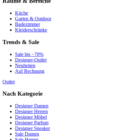
Räume & Bereiche
Küche
Garten & Outdoor
Badezimmer
Kleiderschränke
Trends & Sale
Sale bis −70%
Designer-Outlet
Neuheiten
Auf Rechnung
Outlet
Nach Kategorie
Designer Damen
Designer Herren
Designer Möbel
Designer Parfum
Designer Sneaker
Sale Damen
Sale Herren