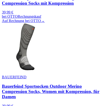
Compression Socks mit Kompression
39,99
€
bei
OTTO
Rechnungskauf
Auf Rechnung bei OTTO
→
BAUERFEIND
Bauerfeind Sportsocken Outdoor Merino
Compression Socks, Women mit Kompression, für
Damen
39,99
€