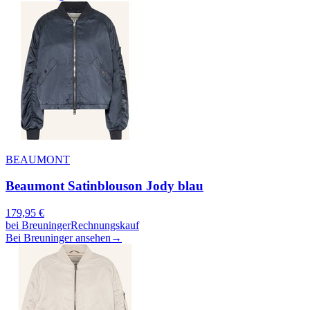
BEAUMONT
Beaumont Satinblouson Jody blau
179,95
€
bei
Breuninger
Rechnungskauf
Bei Breuninger ansehen
→