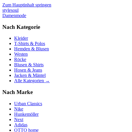
Zum Hauptinhalt springen
stylesoul
Damenmode
Nach Kategorie
Kleider
T-Shirts & Polos
Hemden & Blusen
Westen
Röcke
Blusen & Shirts
Hosen & Jeans
Jacken & Mäntel
Alle Kategorien →
Nach Marke
Urban Classics
Nike
Hunkemöller
Next
Adidas
OTTO home