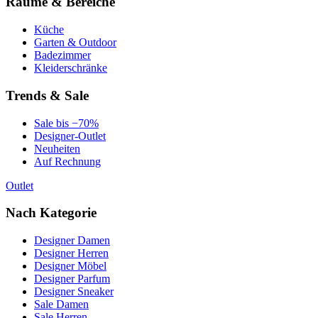
Räume & Bereiche
Küche
Garten & Outdoor
Badezimmer
Kleiderschränke
Trends & Sale
Sale bis −70%
Designer-Outlet
Neuheiten
Auf Rechnung
Outlet
Nach Kategorie
Designer Damen
Designer Herren
Designer Möbel
Designer Parfum
Designer Sneaker
Sale Damen
Sale Herren