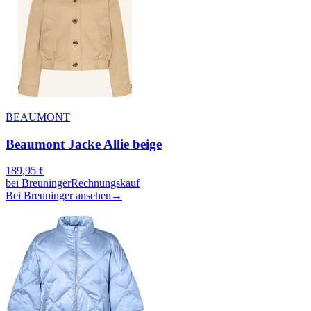
BEAUMONT
Beaumont Jacke Allie beige
189,95
€
bei
Breuninger
Rechnungskauf
Bei Breuninger ansehen
→