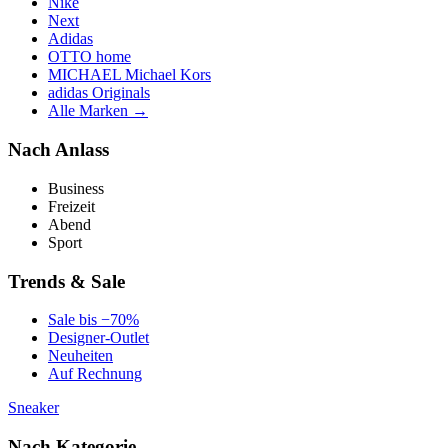
Nike
Next
Adidas
OTTO home
MICHAEL Michael Kors
adidas Originals
Alle Marken →
Nach Anlass
Business
Freizeit
Abend
Sport
Trends & Sale
Sale bis −70%
Designer-Outlet
Neuheiten
Auf Rechnung
Sneaker
Nach Kategorie