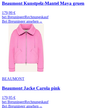
Beaumont Kunstpelz-Mantel Maya gruen
179,99
€
bei
Breuninger
Rechnungskauf
Bei Breuninger ansehen
→
BEAUMONT
Beaumont Jacke Carola pink
179,95
€
bei
Breuninger
Rechnungskauf
Bei Breuninger ansehen
→