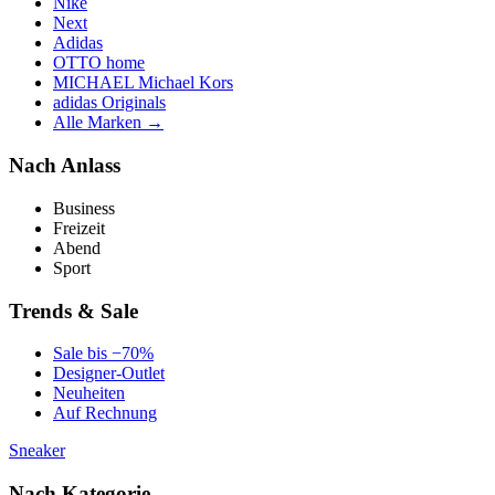
Nike
Next
Adidas
OTTO home
MICHAEL Michael Kors
adidas Originals
Alle Marken →
Nach Anlass
Business
Freizeit
Abend
Sport
Trends & Sale
Sale bis −70%
Designer-Outlet
Neuheiten
Auf Rechnung
Sneaker
Nach Kategorie