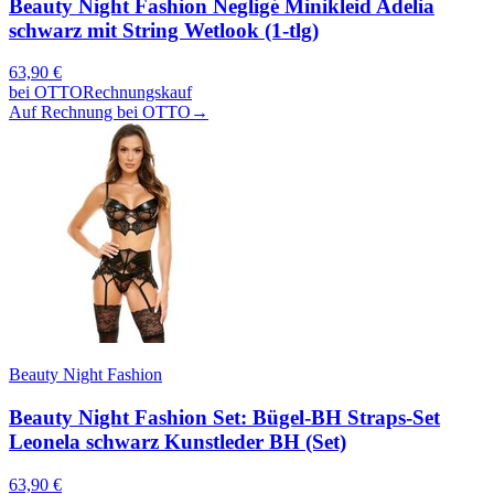
Beauty Night Fashion Negligé Minikleid Adelia
schwarz mit String Wetlook (1-tlg)
63,90
€
bei
OTTO
Rechnungskauf
Auf Rechnung bei OTTO
→
Beauty Night Fashion
Beauty Night Fashion Set: Bügel-BH Straps-Set
Leonela schwarz Kunstleder BH (Set)
63,90
€