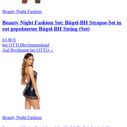
Beauty Night Fashion
Beauty Night Fashion Set: Bügel-BH Strapse-Set in
rot gepolsterter Bügel-BH String (Set)
63,90
€
bei
OTTO
Rechnungskauf
Auf Rechnung bei OTTO
→
Beauty Night Fashion