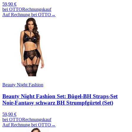
59,90
€
bei
OTTO
Rechnungskauf
Auf Rechnung bei OTTO
→
Beauty Night Fashion
Beauty Night Fashion Set: Bügel-BH Straps-Set
Noir-Fantasy schwarz BH Strumpfgürtel (Set)
59,90
€
bei
OTTO
Rechnungskauf
Auf Rechnung bei OTTO
→