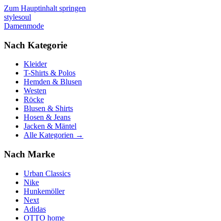
Zum Hauptinhalt springen
stylesoul
Damenmode
Nach Kategorie
Kleider
T-Shirts & Polos
Hemden & Blusen
Westen
Röcke
Blusen & Shirts
Hosen & Jeans
Jacken & Mäntel
Alle Kategorien →
Nach Marke
Urban Classics
Nike
Hunkemöller
Next
Adidas
OTTO home