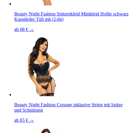
Beauty Night Fashion Spitzenkleid Minikleid Hollie schwarz
Kunstleder Tüll mit (2-tlg)
ab 68 € →
Beauty Night Fashion Corsage inklusive String mit Spitze
und Schnürung
ab 65 € →