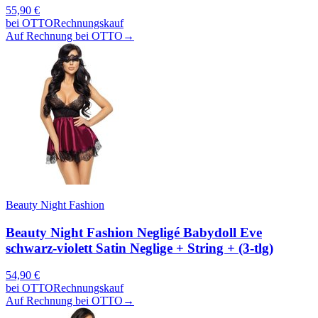
55,90
€
bei
OTTO
Rechnungskauf
Auf Rechnung bei OTTO
→
Beauty Night Fashion
Beauty Night Fashion Negligé Babydoll Eve
schwarz-violett Satin Neglige + String + (3-tlg)
54,90
€
bei
OTTO
Rechnungskauf
Auf Rechnung bei OTTO
→