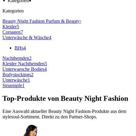
Kategorien
▾
Kategorien
Beauty Night Fashion
Parfum & Beauty
›
Kleider
5
Corsagen
7
Unterwäsche & Wäsche
4
BHs
4
Nachthemden
2
Kleider Nachthemden
5
Unterwaesche Bodies
4
Bodystockings
2
Unterwäsche
1
Struempfe
1
Top-Produkte von
Beauty Night Fashion
Eine Auswahl aktueller
Beauty Night Fashion
-Produkte aus dem
stylesoul-Sortiment. Direkt zu den Partner-Shops.