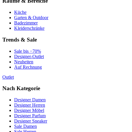
Räume & Bereiche
Küche
Garten & Outdoor
Badezimmer
Kleiderschränke
Trends & Sale
Sale bis −70%
Designer-Outlet
Neuheiten
Auf Rechnung
Outlet
Nach Kategorie
Designer Damen
Designer Herren
Designer Möbel
Designer Parfum
Designer Sneaker
Sale Damen
Sale Herren