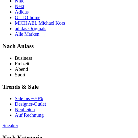
Nike
Next
Adidas
OTTO home
MICHAEL Michael Kors
adidas Originals
Alle Marken →
Nach Anlass
Business
Freizeit
Abend
Sport
Trends & Sale
Sale bis −70%
Designer-Outlet
Neuheiten
Auf Rechnung
Sneaker
Nach Kategorie