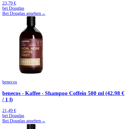
23,79
€
bei
Douglas
Bei Douglas ansehen
→
benecos
benecos - Kaffee - Shampoo Coffein 500 ml (42.98 €
/ 1 l)
21,49
€
bei
Douglas
Bei Douglas ansehen
→