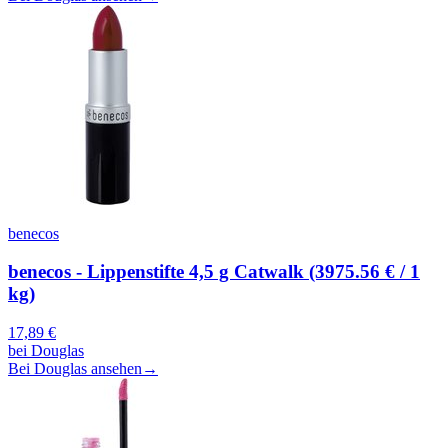
benecos
benecos - Lippenstifte 4,5 g Catwalk (3975.56 € / 1
kg)
17,89
€
bei
Douglas
Bei Douglas ansehen
→