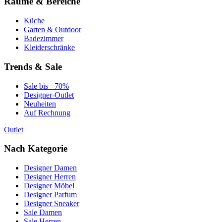
Räume & Bereiche
Küche
Garten & Outdoor
Badezimmer
Kleiderschränke
Trends & Sale
Sale bis −70%
Designer-Outlet
Neuheiten
Auf Rechnung
Outlet
Nach Kategorie
Designer Damen
Designer Herren
Designer Möbel
Designer Parfum
Designer Sneaker
Sale Damen
Sale Herren