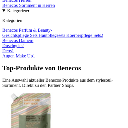
Benecos
Herren
Benecos
-Sortiment in
Herren
Kategorien
▾
Kategorien
Benecos
Parfum & Beauty
›
Gesichtspflege Sets Hautpflegesets Koerperpflege Sets
2
Benecos
Damen
›
Duschgele
2
Deos
1
Augen Make Up
1
Top-Produkte von
Benecos
Eine Auswahl aktueller
Benecos
-Produkte aus dem stylesoul-
Sortiment. Direkt zu den Partner-Shops.