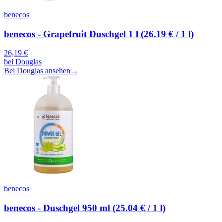
benecos
benecos - Grapefruit Duschgel 1 l (26.19 € / 1 l)
26,19
€
bei
Douglas
Bei Douglas ansehen
→
benecos
benecos - Duschgel 950 ml (25.04 € / 1 l)