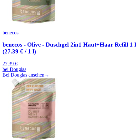
benecos
benecos - Olive - Duschgel 2in1 Haut+Haar Refill 1 l
(27.39 € / 1 l)
27,39
€
bei
Douglas
Bei Douglas ansehen
→