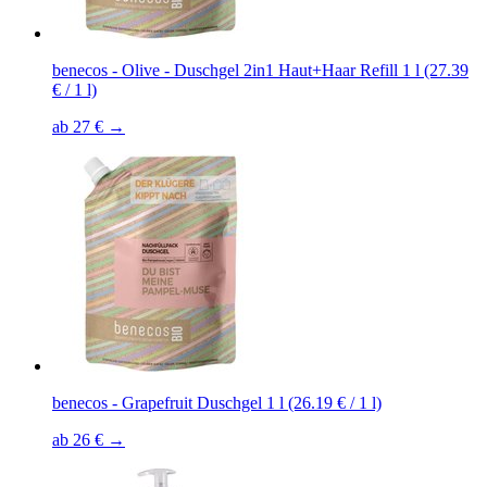
benecos - Olive - Duschgel 2in1 Haut+Haar Refill 1 l (27.39
€ / 1 l)
ab 27 € →
benecos - Grapefruit Duschgel 1 l (26.19 € / 1 l)
ab 26 € →