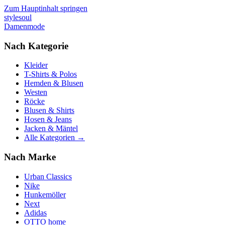
Zum Hauptinhalt springen
stylesoul
Damenmode
Nach Kategorie
Kleider
T-Shirts & Polos
Hemden & Blusen
Westen
Röcke
Blusen & Shirts
Hosen & Jeans
Jacken & Mäntel
Alle Kategorien →
Nach Marke
Urban Classics
Nike
Hunkemöller
Next
Adidas
OTTO home