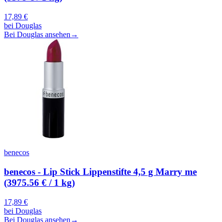
17,89
€
bei
Douglas
Bei Douglas ansehen
→
benecos
benecos - Lip Stick Lippenstifte 4,5 g Marry me
(3975.56 € / 1 kg)
17,89
€
bei
Douglas
Bei Douglas ansehen
→