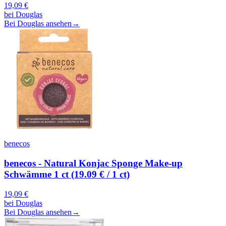
19,09
€
bei
Douglas
Bei Douglas ansehen
→
benecos
benecos - Natural Konjac Sponge Make-up
Schwämme 1 ct (19.09 € / 1 ct)
19,09
€
bei
Douglas
Bei Douglas ansehen
→