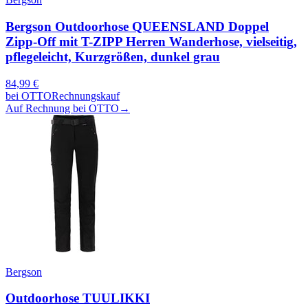
Bergson Outdoorhose QUEENSLAND Doppel
Zipp-Off mit T-ZIPP Herren Wanderhose, vielseitig,
pflegeleicht, Kurzgrößen, dunkel grau
84,99
€
bei
OTTO
Rechnungskauf
Auf Rechnung bei OTTO
→
Bergson
Outdoorhose TUULIKKI