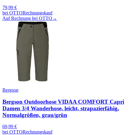
79,99
€
bei
OTTO
Rechnungskauf
Auf Rechnung bei OTTO
→
Bergson
Bergson Outdoorhose VIDAA COMFORT Capri
Damen 3/4 Wanderhose, leicht, strapazierfähig,
Normalgrößen, grau/grün
69,99
€
bei
OTTO
Rechnungskauf