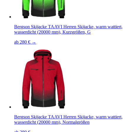
Bergson Skijacke TAAVI Herren Skijacke, warm wattiert,
wasserdicht (20000 mm), Kurzgrößen, G
ab 280 € →
Bergson Skijacke TAAVI Herren Skijacke, warm wattiert,
wasserdicht (20000 mm), Normalgrößen