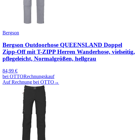
Bergson
Bergson Outdoorhose QUEENSLAND Doppel
Zipp-Off mit T-ZIPP Herren Wanderhose, vielseitig,
pflegeleicht, Normalgrößen, hellgrau
84,99
€
bei
OTTO
Rechnungskauf
Auf Rechnung bei OTTO
→