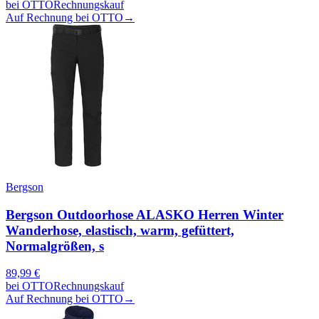
bei
OTTO
Rechnungskauf
Auf Rechnung bei OTTO
→
Bergson
Bergson Outdoorhose ALASKO Herren Winter
Wanderhose, elastisch, warm, gefüttert,
Normalgrößen, s
89,99
€
bei
OTTO
Rechnungskauf
Auf Rechnung bei OTTO
→