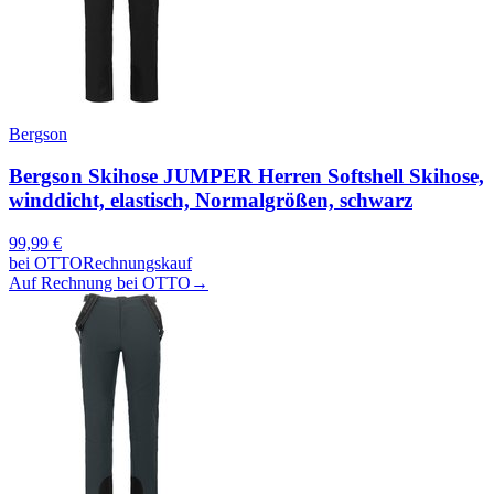
Bergson
Bergson Skihose JUMPER Herren Softshell Skihose,
winddicht, elastisch, Normalgrößen, schwarz
99,99
€
bei
OTTO
Rechnungskauf
Auf Rechnung bei OTTO
→