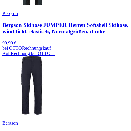
Bergson
Bergson Skihose JUMPER Herren Softshell Skihose,
winddicht, elastisch, Normalgrößen, dunkel
99,99
€
bei
OTTO
Rechnungskauf
Auf Rechnung bei OTTO
→
Bergson