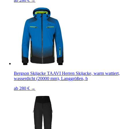
ab 280 € →
Bergson Skijacke TAAVI Herren Skijacke, warm wattiert,
wasserdicht (20000 mm), Langgrößen, b
ab 280 € →