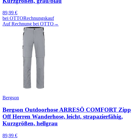
Kurzgrößen, grau/blau
89,99
€
bei
OTTO
Rechnungskauf
Auf Rechnung bei OTTO
→
Bergson
Bergson Outdoorhose ARRESÖ COMFORT Zipp
Off Herren Wanderhose, leicht, strapazierfähig,
Kurzgrößen, hellgrau
89,99
€