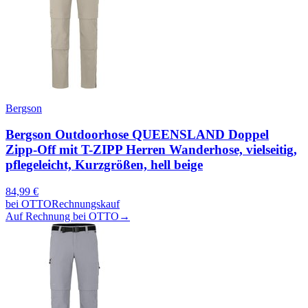
Bergson
Bergson Outdoorhose QUEENSLAND Doppel
Zipp-Off mit T-ZIPP Herren Wanderhose, vielseitig,
pflegeleicht, Kurzgrößen, hell beige
84,99
€
bei
OTTO
Rechnungskauf
Auf Rechnung bei OTTO
→