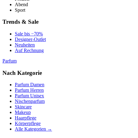
Abend
Sport
Trends & Sale
Sale bis −70%
Designer-Outlet
Neuheiten
Auf Rechnung
Parfum
Nach Kategorie
Parfum Damen
Parfum Herren
Parfum Unisex
Nischenparfum
Skincare
Makeup
Haarpflege
Körperpflege
Alle Kategorien →