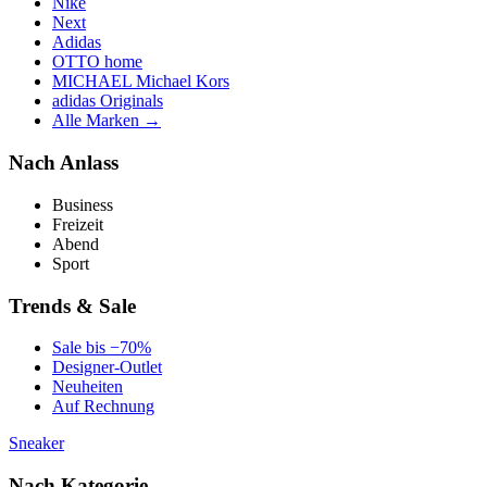
Nike
Next
Adidas
OTTO home
MICHAEL Michael Kors
adidas Originals
Alle Marken →
Nach Anlass
Business
Freizeit
Abend
Sport
Trends & Sale
Sale bis −70%
Designer-Outlet
Neuheiten
Auf Rechnung
Sneaker
Nach Kategorie