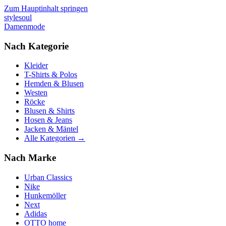
Zum Hauptinhalt springen
stylesoul
Damenmode
Nach Kategorie
Kleider
T-Shirts & Polos
Hemden & Blusen
Westen
Röcke
Blusen & Shirts
Hosen & Jeans
Jacken & Mäntel
Alle Kategorien →
Nach Marke
Urban Classics
Nike
Hunkemöller
Next
Adidas
OTTO home