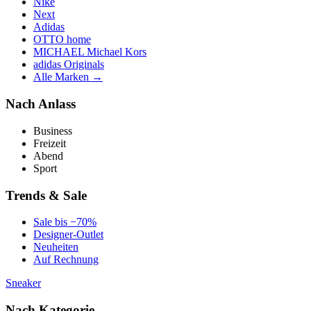
Nike
Next
Adidas
OTTO home
MICHAEL Michael Kors
adidas Originals
Alle Marken →
Nach Anlass
Business
Freizeit
Abend
Sport
Trends & Sale
Sale bis −70%
Designer-Outlet
Neuheiten
Auf Rechnung
Sneaker
Nach Kategorie