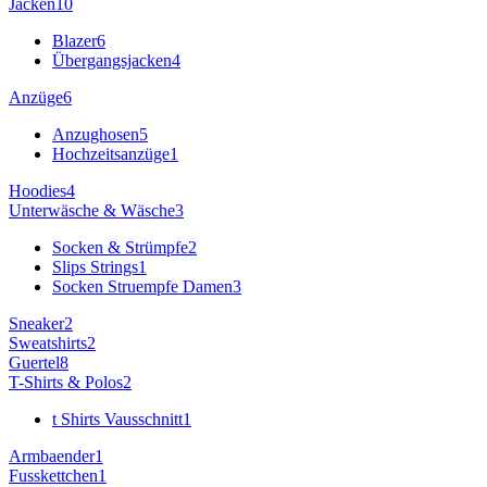
Jacken
10
Blazer
6
Übergangsjacken
4
Anzüge
6
Anzughosen
5
Hochzeitsanzüge
1
Hoodies
4
Unterwäsche & Wäsche
3
Socken & Strümpfe
2
Slips Strings
1
Socken Struempfe Damen
3
Sneaker
2
Sweatshirts
2
Guertel
8
T-Shirts & Polos
2
t Shirts Vausschnitt
1
Armbaender
1
Fusskettchen
1