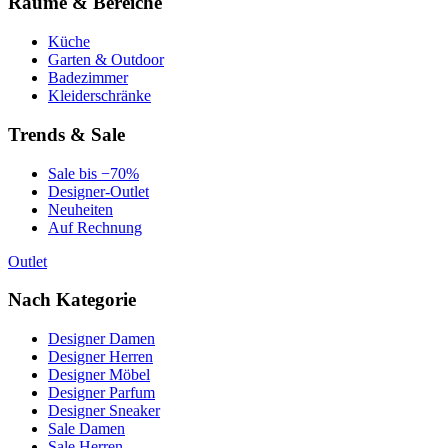
Räume & Bereiche
Küche
Garten & Outdoor
Badezimmer
Kleiderschränke
Trends & Sale
Sale bis −70%
Designer-Outlet
Neuheiten
Auf Rechnung
Outlet
Nach Kategorie
Designer Damen
Designer Herren
Designer Möbel
Designer Parfum
Designer Sneaker
Sale Damen
Sale Herren