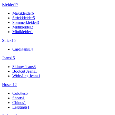
Kleider
17
Maxikleider
6
Strickkleider
5
Sommerkleider
3
Midikleider
2
Minikleider
1
Strick
15
Cardigans
14
Jeans
15
Skinny Jeans
8
Bootcut Jeans
1
Wide-Leg Jeans
1
Hosen
12
Culottes
5
Shorts
1
Chinos
1
Leggings
1