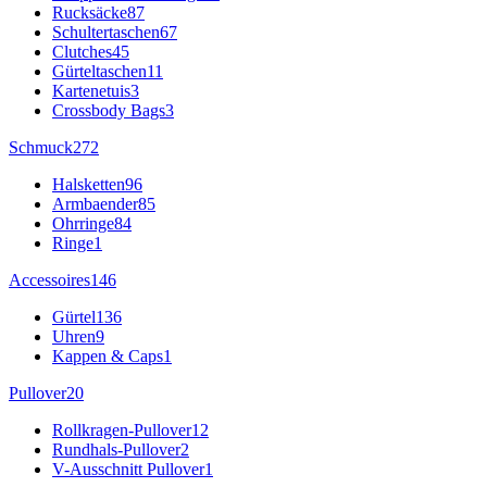
Rucksäcke
87
Schultertaschen
67
Clutches
45
Gürteltaschen
11
Kartenetuis
3
Crossbody Bags
3
Schmuck
272
Halsketten
96
Armbaender
85
Ohrringe
84
Ringe
1
Accessoires
146
Gürtel
136
Uhren
9
Kappen & Caps
1
Pullover
20
Rollkragen-Pullover
12
Rundhals-Pullover
2
V-Ausschnitt Pullover
1