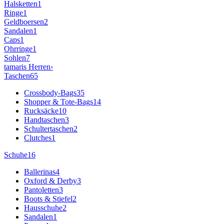
Halsketten
1
Ringe
1
Geldboersen
2
Sandalen
1
Caps
1
Ohrringe
1
Sohlen
7
tamaris
Herren
›
Taschen
65
Crossbody-Bags
35
Shopper & Tote-Bags
14
Rucksäcke
10
Handtaschen
3
Schultertaschen
2
Clutches
1
Schuhe
16
Ballerinas
4
Oxford & Derby
3
Pantoletten
3
Boots & Stiefel
2
Hausschuhe
2
Sandalen
1