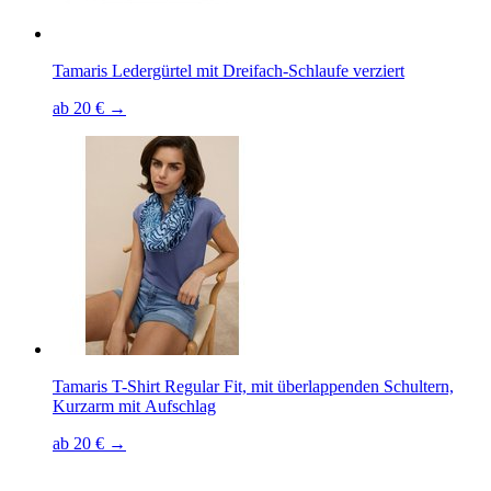
Tamaris Ledergürtel mit Dreifach-Schlaufe verziert
ab 20 € →
Tamaris T-Shirt Regular Fit, mit überlappenden Schultern,
Kurzarm mit Aufschlag
ab 20 € →