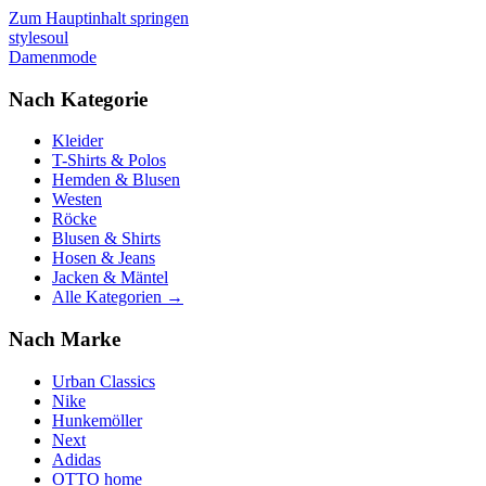
Zum Hauptinhalt springen
stylesoul
Damenmode
Nach Kategorie
Kleider
T-Shirts & Polos
Hemden & Blusen
Westen
Röcke
Blusen & Shirts
Hosen & Jeans
Jacken & Mäntel
Alle Kategorien →
Nach Marke
Urban Classics
Nike
Hunkemöller
Next
Adidas
OTTO home