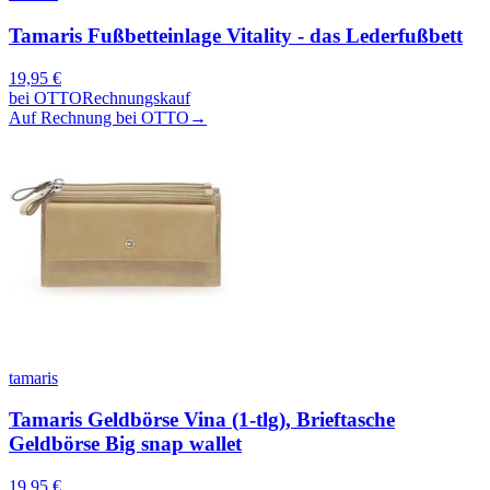
Tamaris Fußbetteinlage Vitality - das Lederfußbett
19,95
€
bei
OTTO
Rechnungskauf
Auf Rechnung bei OTTO
→
tamaris
Tamaris Geldbörse Vina (1-tlg), Brieftasche
Geldbörse Big snap wallet
19,95
€