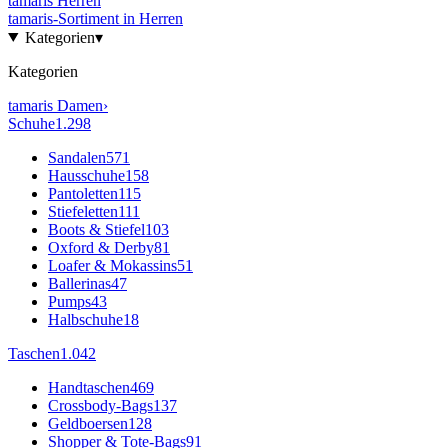
tamaris
Herren
tamaris
-Sortiment in
Herren
Kategorien
▾
Kategorien
tamaris
Damen
›
Schuhe
1.298
Sandalen
571
Hausschuhe
158
Pantoletten
115
Stiefeletten
111
Boots & Stiefel
103
Oxford & Derby
81
Loafer & Mokassins
51
Ballerinas
47
Pumps
43
Halbschuhe
18
Taschen
1.042
Handtaschen
469
Crossbody-Bags
137
Geldboersen
128
Shopper & Tote-Bags
91