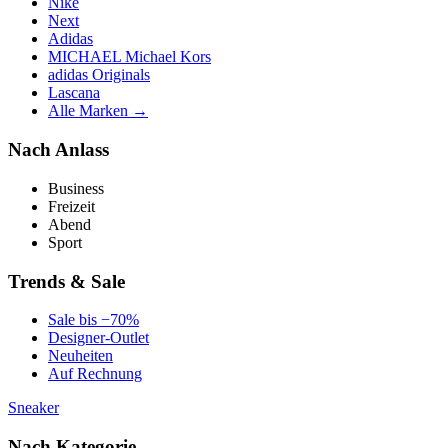
Nike
Next
Adidas
MICHAEL Michael Kors
adidas Originals
Lascana
Alle Marken →
Nach Anlass
Business
Freizeit
Abend
Sport
Trends & Sale
Sale bis −70%
Designer-Outlet
Neuheiten
Auf Rechnung
Sneaker
Nach Kategorie