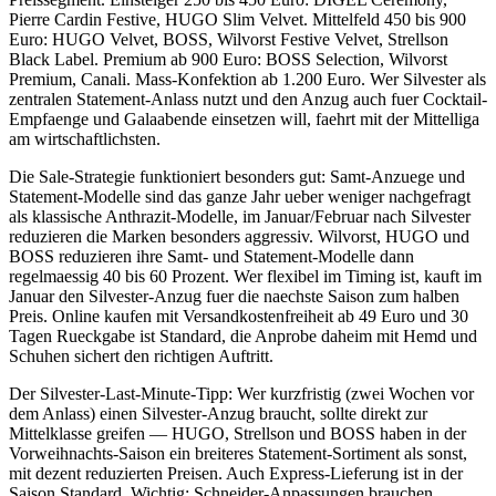
Pierre Cardin Festive, HUGO Slim Velvet. Mittelfeld 450 bis 900
Euro: HUGO Velvet, BOSS, Wilvorst Festive Velvet, Strellson
Black Label. Premium ab 900 Euro: BOSS Selection, Wilvorst
Premium, Canali. Mass-Konfektion ab 1.200 Euro. Wer Silvester als
zentralen Statement-Anlass nutzt und den Anzug auch fuer Cocktail-
Empfaenge und Galaabende einsetzen will, faehrt mit der Mittelliga
am wirtschaftlichsten.
Die Sale-Strategie funktioniert besonders gut: Samt-Anzuege und
Statement-Modelle sind das ganze Jahr ueber weniger nachgefragt
als klassische Anthrazit-Modelle, im Januar/Februar nach Silvester
reduzieren die Marken besonders aggressiv. Wilvorst, HUGO und
BOSS reduzieren ihre Samt- und Statement-Modelle dann
regelmaessig 40 bis 60 Prozent. Wer flexibel im Timing ist, kauft im
Januar den Silvester-Anzug fuer die naechste Saison zum halben
Preis. Online kaufen mit Versandkostenfreiheit ab 49 Euro und 30
Tagen Rueckgabe ist Standard, die Anprobe daheim mit Hemd und
Schuhen sichert den richtigen Auftritt.
Der Silvester-Last-Minute-Tipp: Wer kurzfristig (zwei Wochen vor
dem Anlass) einen Silvester-Anzug braucht, sollte direkt zur
Mittelklasse greifen — HUGO, Strellson und BOSS haben in der
Vorweihnachts-Saison ein breiteres Statement-Sortiment als sonst,
mit dezent reduzierten Preisen. Auch Express-Lieferung ist in der
Saison Standard. Wichtig: Schneider-Anpassungen brauchen