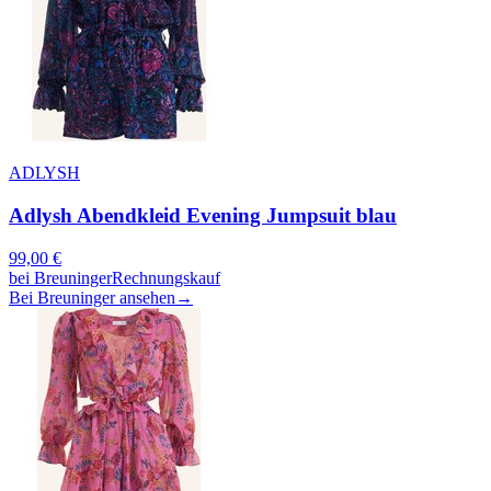
ADLYSH
Adlysh Abendkleid Evening Jumpsuit blau
99,00
€
bei
Breuninger
Rechnungskauf
Bei Breuninger ansehen
→