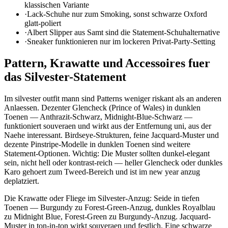
klassischen Variante
·
Lack-Schuhe nur zum Smoking, sonst schwarze Oxford
glatt-poliert
·
Albert Slipper aus Samt sind die Statement-Schuhalternative
·
Sneaker funktionieren nur im lockeren Privat-Party-Setting
Pattern, Krawatte und Accessoires fuer
das Silvester-Statement
Im silvester outfit mann sind Patterns weniger riskant als an anderen
Anlaessen. Dezenter Glencheck (Prince of Wales) in dunklen
Toenen — Anthrazit-Schwarz, Midnight-Blue-Schwarz —
funktioniert souveraen und wirkt aus der Entfernung uni, aus der
Naehe interessant. Birdseye-Strukturen, feine Jacquard-Muster und
dezente Pinstripe-Modelle in dunklen Toenen sind weitere
Statement-Optionen. Wichtig: Die Muster sollten dunkel-elegant
sein, nicht hell oder kontrast-reich — heller Glencheck oder dunkles
Karo gehoert zum Tweed-Bereich und ist im new year anzug
deplatziert.
Die Krawatte oder Fliege im Silvester-Anzug: Seide in tiefen
Toenen — Burgundy zu Forest-Green-Anzug, dunkles Royalblau
zu Midnight Blue, Forest-Green zu Burgundy-Anzug. Jacquard-
Muster in ton-in-ton wirkt souveraen und festlich. Eine schwarze