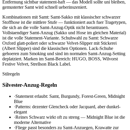
Entfernung sichtbar statement-haft — das Modell sollte uni bleiben,
gemusterter Samt wird schnell ueberinszeniert.
Kombinationen mit Samt: Samt-Sakko mit klassischer schwarzer
Stoffhose ist die mittlere Stufe — funktioniert auch fuer Tragetypen,
die sich an die volle Samt-Anzug-Optik nicht herantrauen.
Vollstaendiger Samt-Anzug (Sakko und Hose im gleichen Material)
ist die volle Statement-Variante. Schuhwahl zu Samt: Schwarze
Oxford glatt-poliert oder schwarze Velvet-Slipper mit Stickerei
(Albert Slipper) sind die klassischen Optionen. Lack-Schuhe
gehoeren zum Smoking und sind im normalen Samt-Anzug-Setting
deplatziert. Marken im Samt-Bereich: HUGO, BOSS, Wilvorst
Festive Velvet, Strellson Black Label.
Stilregeln
Silvester-Anzug-Regeln
·
Statement erlaubt: Samt, Burgundy, Forest-Green, Midnight
Blue
·
Patterns: dezenter Glencheck oder Jacquard, aber dunkel-
elegant
·
Reines Schwarz wirkt oft zu streng — Midnight Blue ist die
moderne Alternative
·
Fliege passt besonders zu Samt-Anzuegen, Krawatte zur