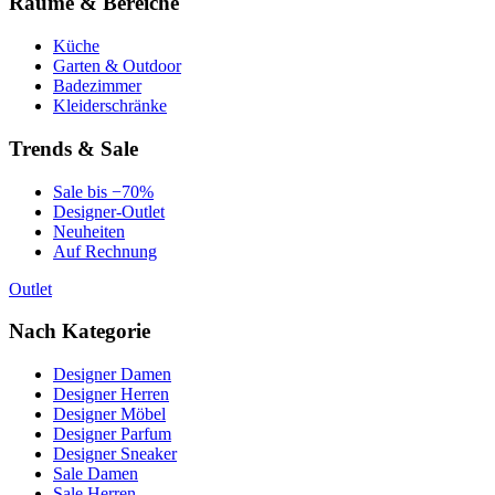
Räume & Bereiche
Küche
Garten & Outdoor
Badezimmer
Kleiderschränke
Trends & Sale
Sale bis −70%
Designer-Outlet
Neuheiten
Auf Rechnung
Outlet
Nach Kategorie
Designer Damen
Designer Herren
Designer Möbel
Designer Parfum
Designer Sneaker
Sale Damen
Sale Herren