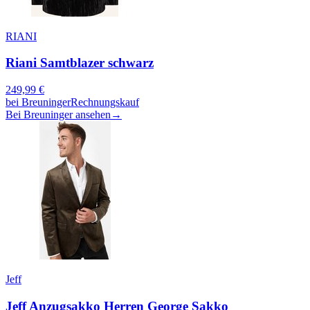
RIANI
Riani Samtblazer schwarz
249,99
€
bei
Breuninger
Rechnungskauf
Bei Breuninger ansehen
→
Jeff
Jeff Anzugsakko Herren George Sakko