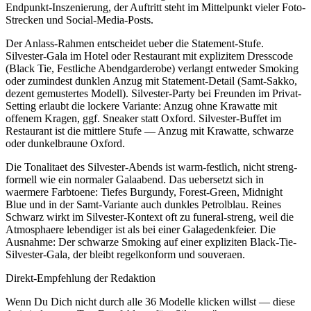
Endpunkt-Inszenierung, der Auftritt steht im Mittelpunkt vieler Foto-
Strecken und Social-Media-Posts.
Der Anlass-Rahmen entscheidet ueber die Statement-Stufe.
Silvester-Gala im Hotel oder Restaurant mit explizitem Dresscode
(Black Tie, Festliche Abendgarderobe) verlangt entweder Smoking
oder zumindest dunklen Anzug mit Statement-Detail (Samt-Sakko,
dezent gemustertes Modell). Silvester-Party bei Freunden im Privat-
Setting erlaubt die lockere Variante: Anzug ohne Krawatte mit
offenem Kragen, ggf. Sneaker statt Oxford. Silvester-Buffet im
Restaurant ist die mittlere Stufe — Anzug mit Krawatte, schwarze
oder dunkelbraune Oxford.
Die Tonalitaet des Silvester-Abends ist warm-festlich, nicht streng-
formell wie ein normaler Galaabend. Das uebersetzt sich in
waermere Farbtoene: Tiefes Burgundy, Forest-Green, Midnight
Blue und in der Samt-Variante auch dunkles Petrolblau. Reines
Schwarz wirkt im Silvester-Kontext oft zu funeral-streng, weil die
Atmosphaere lebendiger ist als bei einer Galagedenkfeier. Die
Ausnahme: Der schwarze Smoking auf einer expliziten Black-Tie-
Silvester-Gala, der bleibt regelkonform und souveraen.
Direkt-Empfehlung der Redaktion
Wenn Du Dich nicht durch alle
36
Modelle klicken willst — diese