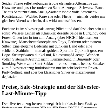
Seiden-Fliege selbst gebunden ist die elegantere Alternative zur
Krawatte und passt besonders zu Samt-Anzuegen. Schwarze Bow-
Tie aus Samt zur Samt-Anzug-Variante ist die volle Statement-
Konfiguration. Wichtig: Krawatte oder Fliege — niemals beides am
gleichen Abend wechseln, das wirkt unentschlossen.
Pochette ist im silvester gala anzug Pflicht und darf festlicher sein als
sonst: Weisses Leinen als Klassiker, dezente Seide in Burgundy oder
Forest-Green ton-in-ton zum Anzug (aber NICHT identisch zur
Krawatte). Manschettenknoepfe aus Onyx, Perlmutt oder mattem
Silber. Eine elegante Lederuhr mit dunklem Band oder eine
schlichte Stahluhr — niemals goldene Sportuhr-Optik mit grossem
Logo. Strumpfwaren dunkel uni, Kniestrumpf-Laenge. Wer den
vollen Statement-Auftritt sucht: Kummerbund in Burgundy oder
Smoking-Weste zum Samt-Sakko — eines, niemals beides. Sneaker
zum Silvester-Anzug funktionieren nur im sehr lockeren Privat-
Party-Setting, sind aber bei klassischer Silvester-Inszenierung
deplatziert.
Preise, Sale-Strategie und der Silvester-
Last-Minute-Tipp
Der silvester anzug herren bewegt sich im klassischen Festtags-
Preissegment. Einsteiger 250 bis 450 Euro: DIGEL Ceremony,