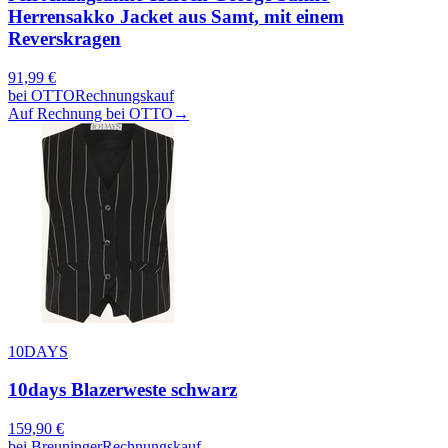
Herrensakko Jacket aus Samt, mit einem
Reverskragen
91,99
€
bei
OTTO
Rechnungskauf
Auf Rechnung bei OTTO
→
10DAYS
10days Blazerweste schwarz
159,90
€
bei
Breuninger
Rechnungskauf