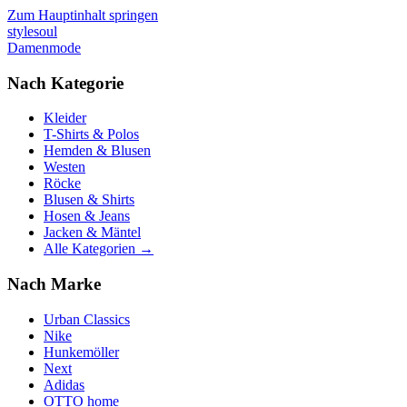
Zum Hauptinhalt springen
stylesoul
Damenmode
Nach Kategorie
Kleider
T-Shirts & Polos
Hemden & Blusen
Westen
Röcke
Blusen & Shirts
Hosen & Jeans
Jacken & Mäntel
Alle Kategorien →
Nach Marke
Urban Classics
Nike
Hunkemöller
Next
Adidas
OTTO home