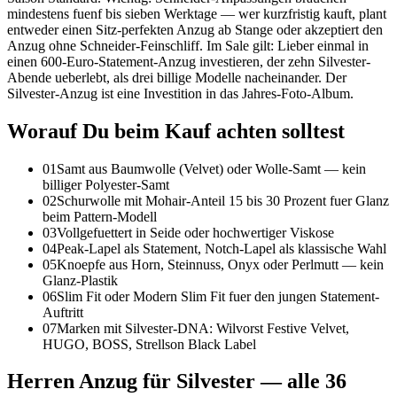
mindestens fuenf bis sieben Werktage — wer kurzfristig kauft, plant
entweder einen Sitz-perfekten Anzug ab Stange oder akzeptiert den
Anzug ohne Schneider-Feinschliff. Im Sale gilt: Lieber einmal in
einen 600-Euro-Statement-Anzug investieren, der zehn Silvester-
Abende ueberlebt, als drei billige Modelle nacheinander. Der
Silvester-Anzug ist eine Investition in das Jahres-Foto-Album.
Worauf Du beim Kauf achten solltest
01
Samt aus Baumwolle (Velvet) oder Wolle-Samt — kein
billiger Polyester-Samt
02
Schurwolle mit Mohair-Anteil 15 bis 30 Prozent fuer Glanz
beim Pattern-Modell
03
Vollgefuettert in Seide oder hochwertiger Viskose
04
Peak-Lapel als Statement, Notch-Lapel als klassische Wahl
05
Knoepfe aus Horn, Steinnuss, Onyx oder Perlmutt — kein
Glanz-Plastik
06
Slim Fit oder Modern Slim Fit fuer den jungen Statement-
Auftritt
07
Marken mit Silvester-DNA: Wilvorst Festive Velvet,
HUGO, BOSS, Strellson Black Label
Herren Anzug für Silvester
— alle
36