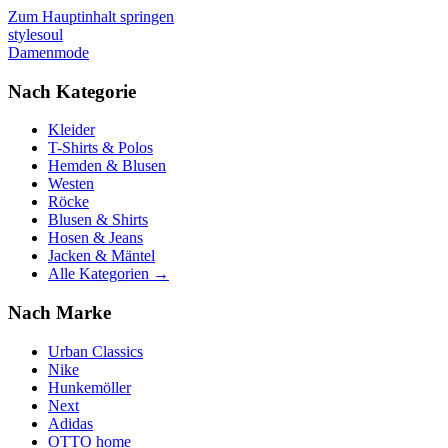
Zum Hauptinhalt springen
stylesoul
Damenmode
Nach Kategorie
Kleider
T-Shirts & Polos
Hemden & Blusen
Westen
Röcke
Blusen & Shirts
Hosen & Jeans
Jacken & Mäntel
Alle Kategorien →
Nach Marke
Urban Classics
Nike
Hunkemöller
Next
Adidas
OTTO home