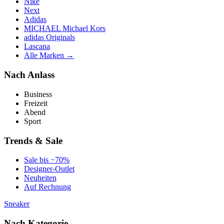
Nike
Next
Adidas
MICHAEL Michael Kors
adidas Originals
Lascana
Alle Marken →
Nach Anlass
Business
Freizeit
Abend
Sport
Trends & Sale
Sale bis −70%
Designer-Outlet
Neuheiten
Auf Rechnung
Sneaker
Nach Kategorie