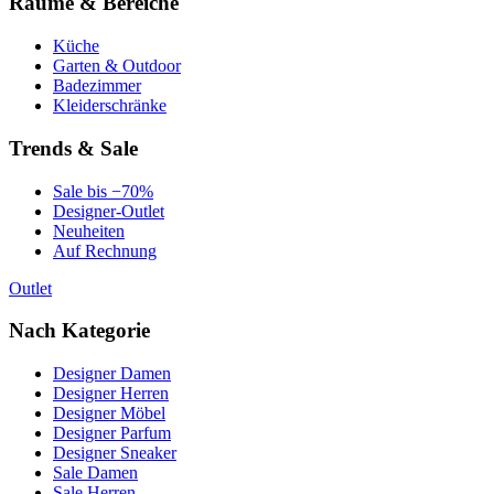
Räume & Bereiche
Küche
Garten & Outdoor
Badezimmer
Kleiderschränke
Trends & Sale
Sale bis −70%
Designer-Outlet
Neuheiten
Auf Rechnung
Outlet
Nach Kategorie
Designer Damen
Designer Herren
Designer Möbel
Designer Parfum
Designer Sneaker
Sale Damen
Sale Herren