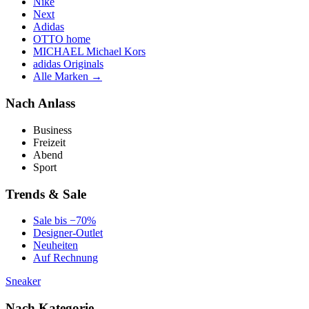
Nike
Next
Adidas
OTTO home
MICHAEL Michael Kors
adidas Originals
Alle Marken →
Nach Anlass
Business
Freizeit
Abend
Sport
Trends & Sale
Sale bis −70%
Designer-Outlet
Neuheiten
Auf Rechnung
Sneaker
Nach Kategorie