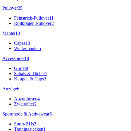
Pullover
35
Feinstrick-Pullover
11
Rollkragen-Pullover
2
Mäntel
18
Capes
13
Wintermäntel
5
Accessoires
18
Gürtel
8
Schals & Tücher
7
Kappen & Caps
3
Anzüge
6
Anzughosen
4
Zweireiher
2
Sportmode & Activewear
6
Sport-BHs
3
Trainingsjacken
1