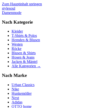
Zum Hauptinhalt springen
stylesoul
Damenmode
Nach Kategorie
Kleider
T-Shirts & Polos
Hemden & Blusen
Westen
Röcke
Blusen & Shirts
Hosen & Jeans
Jacken & Mäntel
Alle Kategorien →
Nach Marke
Urban Classics
Nike
Hunkemöller
Next
Adidas
OTTO home