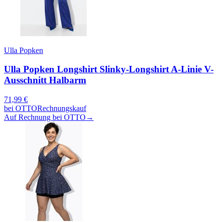
Ulla Popken
Ulla Popken Longshirt Slinky-Longshirt A-Linie V-
Ausschnitt Halbarm
71,99
€
bei
OTTO
Rechnungskauf
Auf Rechnung bei OTTO
→