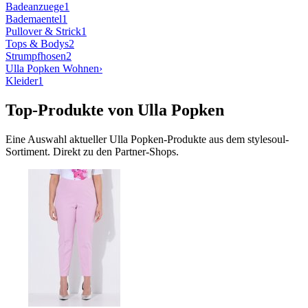
Badeanzuege
1
Bademaentel
1
Pullover & Strick
1
Tops & Bodys
2
Strumpfhosen
2
Ulla Popken
Wohnen
›
Kleider
1
Top-Produkte von
Ulla Popken
Eine Auswahl aktueller
Ulla Popken
-Produkte aus dem stylesoul-
Sortiment. Direkt zu den Partner-Shops.