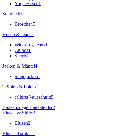
Yoga-Hosen
1
Schmuck
5
Broschen
5
Hosen & Jeans
5
Wide-Leg Jeans
1
Chinos
1
Shorts
1
Jacken & Mäntel
4
Steppjacken
1
T-Shirts & Polos
7
t Shirts Vausschnitt
5
Badeanzuege Badekleider
2
Blusen & Shirts
2
Blusen
2
Blusen Tuniken
1