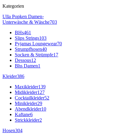
Kategorien
Ulla Popken
Damen
›
Unterwäsche & Wäsche
703
BHs
461
Slips Strings
103
Pyjamas Loungewear
70
Strumpfhosen
40
Socken & Strümpfe
17
Dessous
12
Bhs Damen
1
Kleider
386
Maxikleider
139
Midikleider
127
Cocktailkleider
52
Minikleider
29
Abendkleider
10
Kaftane
6
Strickkleider
2
Hosen
304