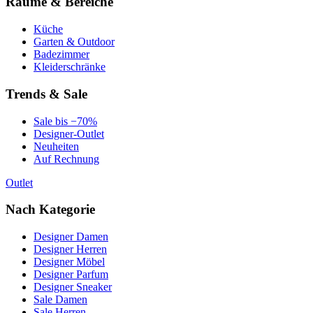
Räume & Bereiche
Küche
Garten & Outdoor
Badezimmer
Kleiderschränke
Trends & Sale
Sale bis −70%
Designer-Outlet
Neuheiten
Auf Rechnung
Outlet
Nach Kategorie
Designer Damen
Designer Herren
Designer Möbel
Designer Parfum
Designer Sneaker
Sale Damen
Sale Herren