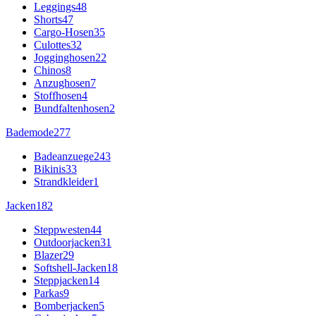
Leggings
48
Shorts
47
Cargo-Hosen
35
Culottes
32
Jogginghosen
22
Chinos
8
Anzughosen
7
Stoffhosen
4
Bundfaltenhosen
2
Bademode
277
Badeanzuege
243
Bikinis
33
Strandkleider
1
Jacken
182
Steppwesten
44
Outdoorjacken
31
Blazer
29
Softshell-Jacken
18
Steppjacken
14
Parkas
9
Bomberjacken
5