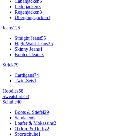
Cabanjacken
5
Lederjacken
3
Regenjacken
3
Übergangsjacken
1
Jeans
125
Straight Jeans
55
High-Waist Jeans
25
Skinny Jeans
4
Bootcut Jeans
3
Strick
79
Cardigans
74
Twin-Sets
1
Hoodies
58
Sweatshirts
53
Schuhe
40
Boots & Stiefel
29
Sandalen
6
Loafer & Mokassins
2
Oxford & Derby
2
Sportschuhe
1