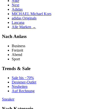
Nike
Next
Adidas
MICHAEL Michael Kors
adidas Originals
Lascana
Alle Marken →
Nach Anlass
Business
Freizeit
Abend
Sport
Trends & Sale
Sale bis −70%
Designer-Outlet
Neuheiten
Auf Rechnung
Sneaker
Nach Kategorie