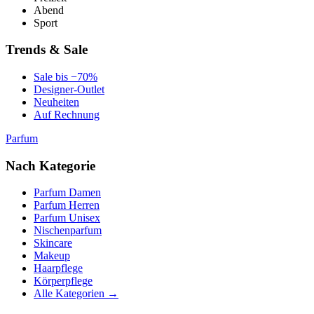
Abend
Sport
Trends & Sale
Sale bis −70%
Designer-Outlet
Neuheiten
Auf Rechnung
Parfum
Nach Kategorie
Parfum Damen
Parfum Herren
Parfum Unisex
Nischenparfum
Skincare
Makeup
Haarpflege
Körperpflege
Alle Kategorien →