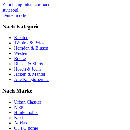
Zum Hauptinhalt springen
stylesoul
Damenmode
Nach Kategorie
Kleider
T-Shirts & Polos
Hemden & Blusen
Westen
Röcke
Blusen & Shirts
Hosen & Jeans
Jacken & Mäntel
Alle Kategorien →
Nach Marke
Urban Classics
Nike
Hunkemöller
Next
Adidas
OTTO home