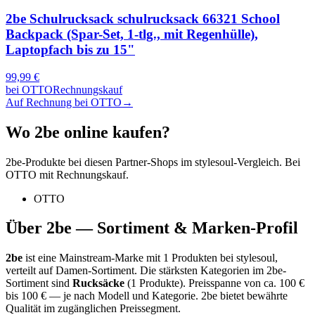
2be Schulrucksack schulrucksack 66321 School
Backpack (Spar-Set, 1-tlg., mit Regenhülle),
Laptopfach bis zu 15"
99,99
€
bei
OTTO
Rechnungskauf
Auf Rechnung bei OTTO
→
Wo
2be
online kaufen?
2be
-Produkte bei diesen Partner-Shops im stylesoul-Vergleich. Bei
OTTO mit Rechnungskauf.
OTTO
Über
2be
— Sortiment & Marken-Profil
2be
ist eine
Mainstream-Marke
mit
1
Produkten bei stylesoul,
verteilt auf
Damen-Sortiment
.
Die stärksten Kategorien im
2be
-
Sortiment sind
Rucksäcke
(
1
Produkte)
.
Preisspanne von ca.
100
€
bis
100
€ — je nach Modell und Kategorie.
2be bietet bewährte
Qualität im zugänglichen Preissegment.