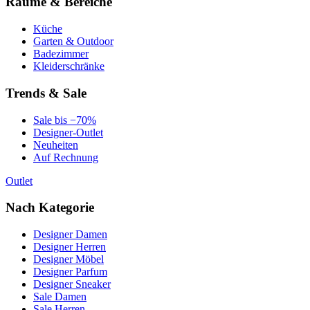
Räume & Bereiche
Küche
Garten & Outdoor
Badezimmer
Kleiderschränke
Trends & Sale
Sale bis −70%
Designer-Outlet
Neuheiten
Auf Rechnung
Outlet
Nach Kategorie
Designer Damen
Designer Herren
Designer Möbel
Designer Parfum
Designer Sneaker
Sale Damen
Sale Herren