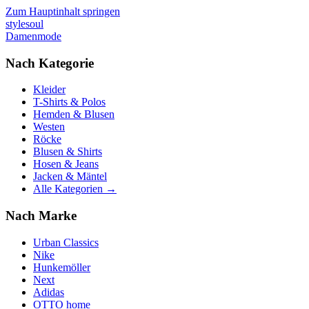
Zum Hauptinhalt springen
stylesoul
Damenmode
Nach Kategorie
Kleider
T-Shirts & Polos
Hemden & Blusen
Westen
Röcke
Blusen & Shirts
Hosen & Jeans
Jacken & Mäntel
Alle Kategorien →
Nach Marke
Urban Classics
Nike
Hunkemöller
Next
Adidas
OTTO home