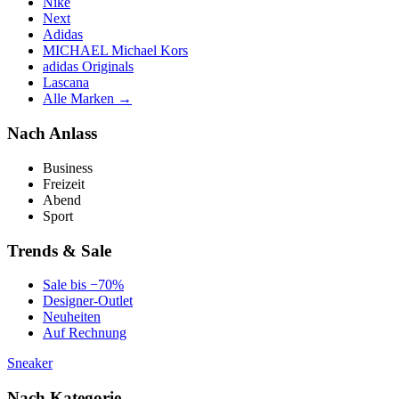
Nike
Next
Adidas
MICHAEL Michael Kors
adidas Originals
Lascana
Alle Marken →
Nach Anlass
Business
Freizeit
Abend
Sport
Trends & Sale
Sale bis −70%
Designer-Outlet
Neuheiten
Auf Rechnung
Sneaker
Nach Kategorie