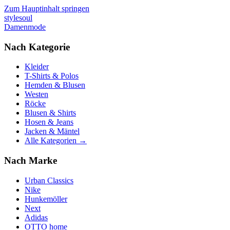
Zum Hauptinhalt springen
stylesoul
Damenmode
Nach Kategorie
Kleider
T-Shirts & Polos
Hemden & Blusen
Westen
Röcke
Blusen & Shirts
Hosen & Jeans
Jacken & Mäntel
Alle Kategorien →
Nach Marke
Urban Classics
Nike
Hunkemöller
Next
Adidas
OTTO home