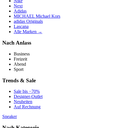
Nike
Next
Adidas
MICHAEL Michael Kors
adidas Originals
Lascana
Alle Marken →
Nach Anlass
Business
Freizeit
Abend
Sport
Trends & Sale
Sale bis −70%
Designer-Outlet
Neuheiten
Auf Rechnung
Sneaker
Nach Kategorie