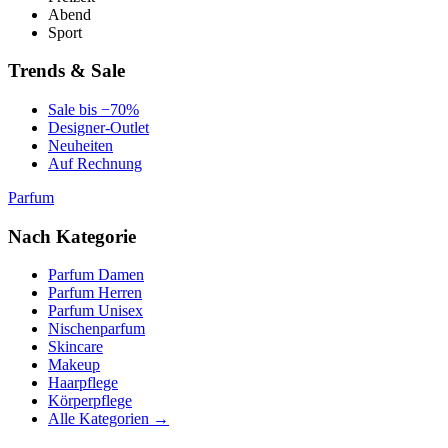
Abend
Sport
Trends & Sale
Sale bis −70%
Designer-Outlet
Neuheiten
Auf Rechnung
Parfum
Nach Kategorie
Parfum Damen
Parfum Herren
Parfum Unisex
Nischenparfum
Skincare
Makeup
Haarpflege
Körperpflege
Alle Kategorien →