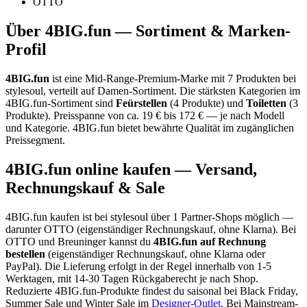
OTTO
Über
4BIG.fun
— Sortiment & Marken-
Profil
4BIG.fun
ist eine
Mid-Range-Premium-Marke
mit
7
Produkten bei
stylesoul, verteilt auf
Damen-Sortiment
.
Die stärksten Kategorien im
4BIG.fun
-Sortiment sind
Feürstellen
(
4
Produkte)
und
Toiletten
(
3
Produkte)
.
Preisspanne von ca.
19
€ bis
172
€ — je nach Modell
und Kategorie.
4BIG.fun bietet bewährte Qualität im zugänglichen
Preissegment.
4BIG.fun
online kaufen — Versand,
Rechnungskauf & Sale
4BIG.fun
kaufen ist bei stylesoul über
1 Partner-Shops
möglich
—
darunter
OTTO (eigenständiger Rechnungskauf, ohne Klarna)
. Bei
OTTO und Breuninger kannst du
4BIG.fun
auf Rechnung
bestellen
(eigenständiger Rechnungskauf, ohne Klarna oder
PayPal). Die Lieferung erfolgt in der Regel innerhalb von 1-5
Werktagen, mit 14-30 Tagen Rückgaberecht je nach Shop.
Reduzierte
4BIG.fun
-Produkte findest du saisonal bei Black Friday,
Summer Sale und Winter Sale im
Designer-Outlet
.
Bei Mainstream-