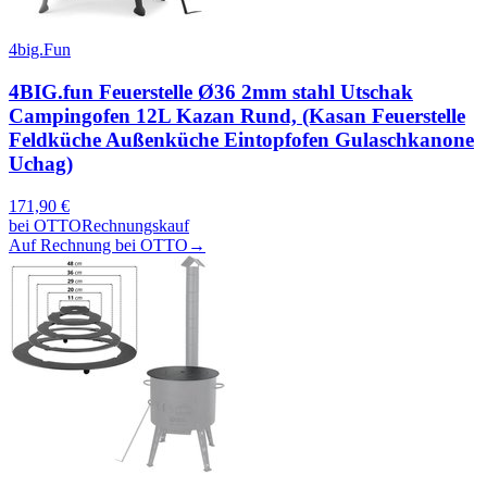
4big.Fun
4BIG.fun Feuerstelle Ø36 2mm stahl Utschak
Campingofen 12L Kazan Rund, (Kasan Feuerstelle
Feldküche Außenküche Eintopfofen Gulaschkanone
Uchag)
171,90
€
bei
OTTO
Rechnungskauf
Auf Rechnung bei OTTO
→