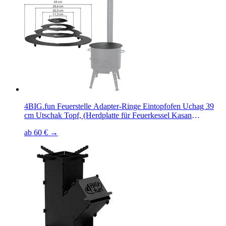
4BIG.fun Feuerstelle Adapter-Ringe Eintopfofen Uchag 39
cm Utschak Topf, (Herdplatte für Feuerkessel Kasan
Adaptierung Kazan), für Uchag 38 cm bis 42 cm
ab 60 € →