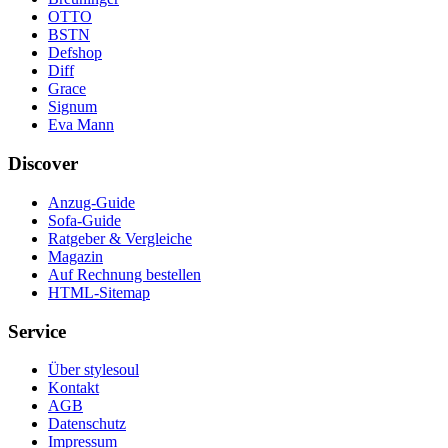
OTTO
BSTN
Defshop
Diff
Grace
Signum
Eva Mann
Discover
Anzug-Guide
Sofa-Guide
Ratgeber & Vergleiche
Magazin
Auf Rechnung bestellen
HTML-Sitemap
Service
Über stylesoul
Kontakt
AGB
Datenschutz
Impressum