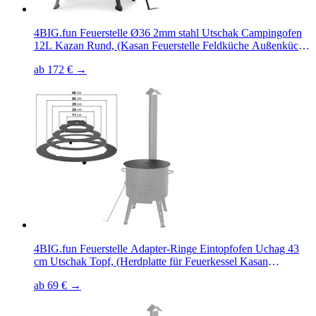
4BIG.fun Feuerstelle Ø36 2mm stahl Utschak Campingofen
12L Kazan Rund, (Kasan Feuerstelle Feldküche Außenküche
Eintopfofen Gulaschkanone Uchag)
ab 172 € →
4BIG.fun Feuerstelle Adapter-Ringe Eintopfofen Uchag 43
cm Utschak Topf, (Herdplatte für Feuerkessel Kasan
Adaptierung Kazan), für Uchag 43,5 cm bis 47 cm
ab 69 € →