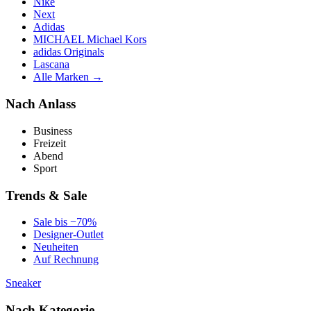
Nike
Next
Adidas
MICHAEL Michael Kors
adidas Originals
Lascana
Alle Marken →
Nach Anlass
Business
Freizeit
Abend
Sport
Trends & Sale
Sale bis −70%
Designer-Outlet
Neuheiten
Auf Rechnung
Sneaker
Nach Kategorie