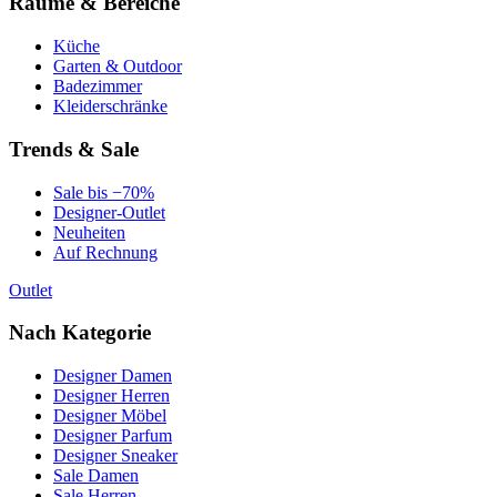
Räume & Bereiche
Küche
Garten & Outdoor
Badezimmer
Kleiderschränke
Trends & Sale
Sale bis −70%
Designer-Outlet
Neuheiten
Auf Rechnung
Outlet
Nach Kategorie
Designer Damen
Designer Herren
Designer Möbel
Designer Parfum
Designer Sneaker
Sale Damen
Sale Herren