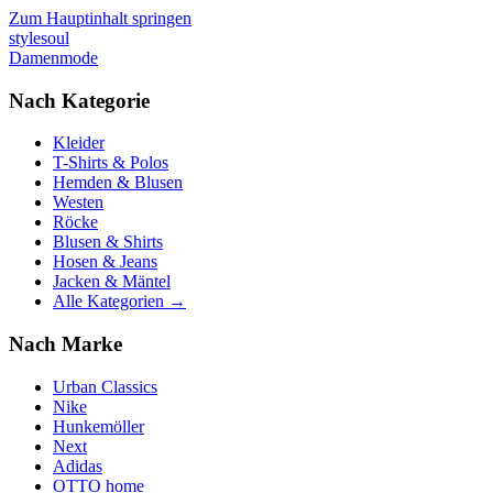
Zum Hauptinhalt springen
stylesoul
Damenmode
Nach Kategorie
Kleider
T-Shirts & Polos
Hemden & Blusen
Westen
Röcke
Blusen & Shirts
Hosen & Jeans
Jacken & Mäntel
Alle Kategorien →
Nach Marke
Urban Classics
Nike
Hunkemöller
Next
Adidas
OTTO home