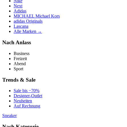
Nike
Next
Adidas
MICHAEL Michael Kors
adidas Originals
Lascana
Alle Marken →
Nach Anlass
Business
Freizeit
Abend
Sport
Trends & Sale
Sale bis −70%
Designer-Outlet
Neuheiten
Auf Rechnung
Sneaker
Nach Kategorie