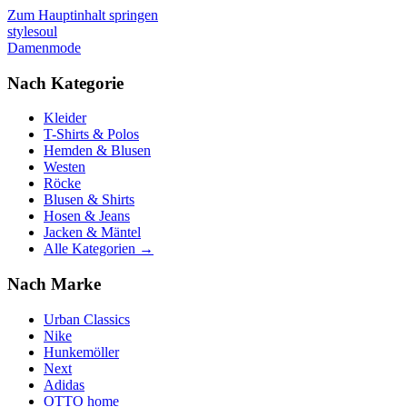
Zum Hauptinhalt springen
stylesoul
Damenmode
Nach Kategorie
Kleider
T-Shirts & Polos
Hemden & Blusen
Westen
Röcke
Blusen & Shirts
Hosen & Jeans
Jacken & Mäntel
Alle Kategorien →
Nach Marke
Urban Classics
Nike
Hunkemöller
Next
Adidas
OTTO home