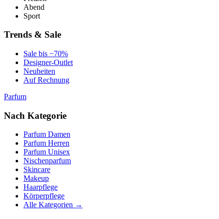
Abend
Sport
Trends & Sale
Sale bis −70%
Designer-Outlet
Neuheiten
Auf Rechnung
Parfum
Nach Kategorie
Parfum Damen
Parfum Herren
Parfum Unisex
Nischenparfum
Skincare
Makeup
Haarpflege
Körperpflege
Alle Kategorien →