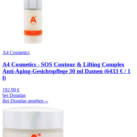
A4 Cosmetics
A4 Cosmetics - SOS Contour & Lifting Complex
Anti-Aging-Gesichtspflege 30 ml Damen (6433 € / 1
l)
192,99
€
bei
Douglas
Bei Douglas ansehen
→