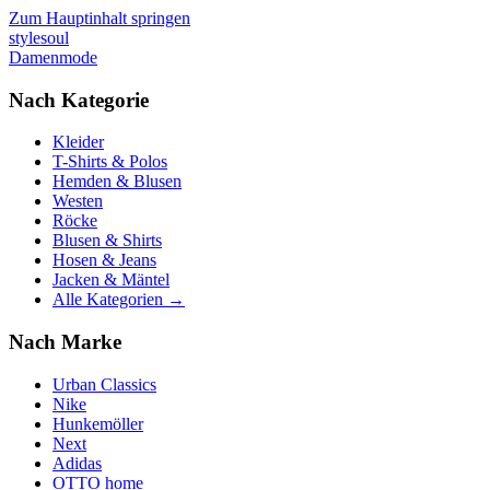
Zum Hauptinhalt springen
stylesoul
Damenmode
Nach Kategorie
Kleider
T-Shirts & Polos
Hemden & Blusen
Westen
Röcke
Blusen & Shirts
Hosen & Jeans
Jacken & Mäntel
Alle Kategorien →
Nach Marke
Urban Classics
Nike
Hunkemöller
Next
Adidas
OTTO home