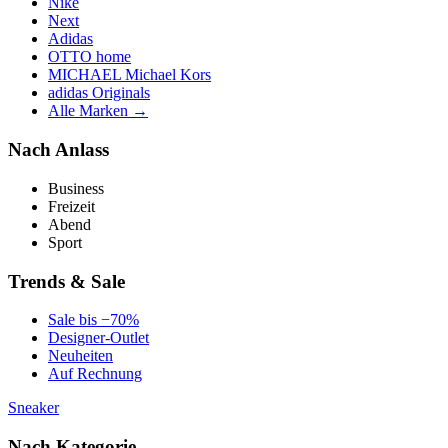
Nike
Next
Adidas
OTTO home
MICHAEL Michael Kors
adidas Originals
Alle Marken →
Nach Anlass
Business
Freizeit
Abend
Sport
Trends & Sale
Sale bis −70%
Designer-Outlet
Neuheiten
Auf Rechnung
Sneaker
Nach Kategorie