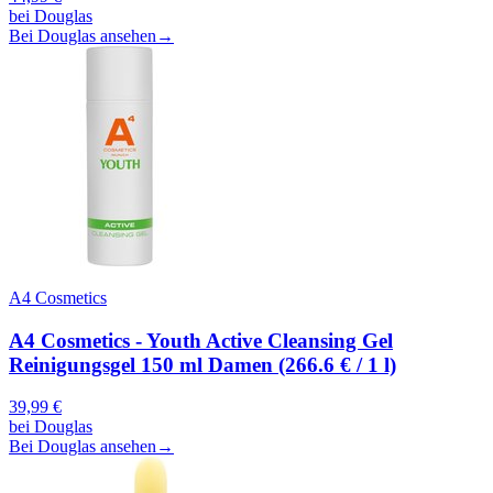
bei
Douglas
Bei Douglas ansehen
→
A4 Cosmetics
A4 Cosmetics - Youth Active Cleansing Gel
Reinigungsgel 150 ml Damen (266.6 € / 1 l)
39,99
€
bei
Douglas
Bei Douglas ansehen
→