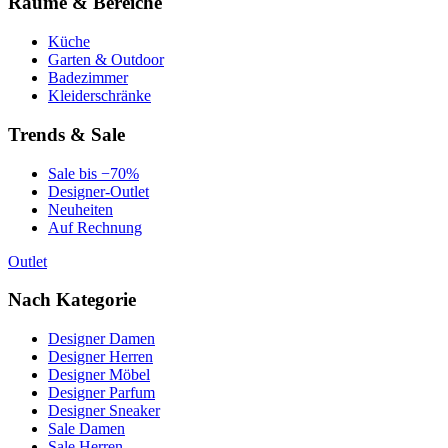
Räume & Bereiche
Küche
Garten & Outdoor
Badezimmer
Kleiderschränke
Trends & Sale
Sale bis −70%
Designer-Outlet
Neuheiten
Auf Rechnung
Outlet
Nach Kategorie
Designer Damen
Designer Herren
Designer Möbel
Designer Parfum
Designer Sneaker
Sale Damen
Sale Herren