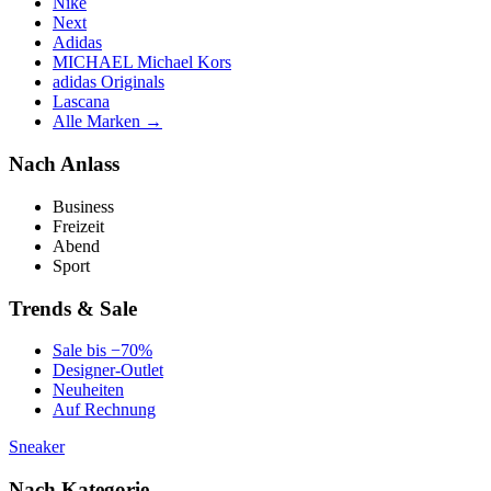
Nike
Next
Adidas
MICHAEL Michael Kors
adidas Originals
Lascana
Alle Marken →
Nach Anlass
Business
Freizeit
Abend
Sport
Trends & Sale
Sale bis −70%
Designer-Outlet
Neuheiten
Auf Rechnung
Sneaker
Nach Kategorie