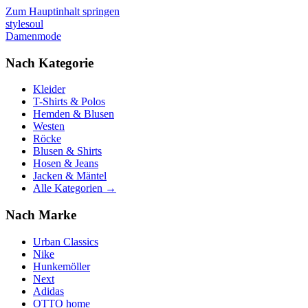
Zum Hauptinhalt springen
stylesoul
Damenmode
Nach Kategorie
Kleider
T-Shirts & Polos
Hemden & Blusen
Westen
Röcke
Blusen & Shirts
Hosen & Jeans
Jacken & Mäntel
Alle Kategorien →
Nach Marke
Urban Classics
Nike
Hunkemöller
Next
Adidas
OTTO home