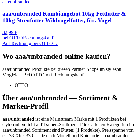
aaa/unbranded
aaa/unbranded Kombiangebot 10kg Fettfutter &
10kg Streufutter Wildvogelfutter, für: Vogel
32,99
€
bei
OTTO
Rechnungskauf
Auf Rechnung bei OTTO
→
Wo
aaa/unbranded
online kaufen?
aaa/unbranded
-Produkte bei diesen Partner-Shops im stylesoul-
Vergleich. Bei OTTO mit Rechnungskauf.
OTTO
Über
aaa/unbranded
— Sortiment &
Marken-Profil
aaa/unbranded
ist eine
Mainstream-Marke
mit
1
Produkten bei
stylesoul, verteilt auf
Damen-Sortiment
.
Die stärksten Kategorien im
aaa/unbranded
-Sortiment sind
Futter
(
1
Produkte)
.
Preisspanne von
ca.
33
€ bis
33
€ — je nach Modell und Kategorie.
aaa/unbranded