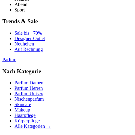
Abend
Sport
Trends & Sale
Sale bis −70%
Designer-Outlet
Neuheiten
Auf Rechnung
Parfum
Nach Kategorie
Parfum Damen
Parfum Herren
Parfum Unisex
Nischenparfum
Skincare
Makeup
Haarpflege
Körperpflege
Alle Kategorien →