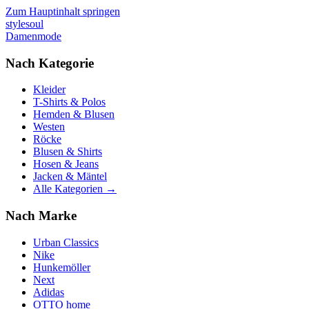
Zum Hauptinhalt springen
stylesoul
Damenmode
Nach Kategorie
Kleider
T-Shirts & Polos
Hemden & Blusen
Westen
Röcke
Blusen & Shirts
Hosen & Jeans
Jacken & Mäntel
Alle Kategorien →
Nach Marke
Urban Classics
Nike
Hunkemöller
Next
Adidas
OTTO home