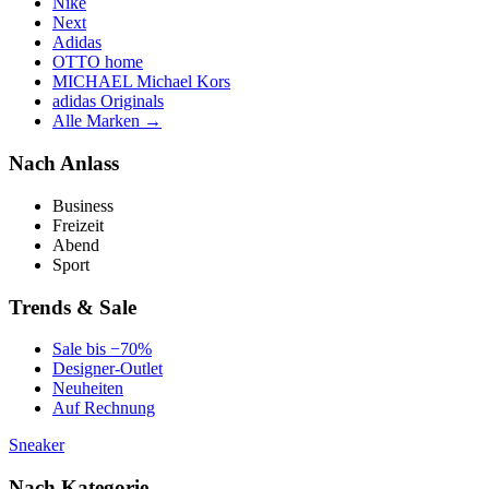
Nike
Next
Adidas
OTTO home
MICHAEL Michael Kors
adidas Originals
Alle Marken →
Nach Anlass
Business
Freizeit
Abend
Sport
Trends & Sale
Sale bis −70%
Designer-Outlet
Neuheiten
Auf Rechnung
Sneaker
Nach Kategorie