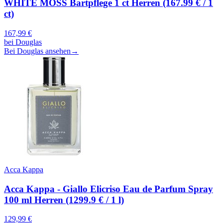
WHITE MOSS Bartpflege 1 ct Herren (167.99 € / 1
ct)
167,99
€
bei
Douglas
Bei Douglas ansehen
→
Acca Kappa
Acca Kappa - Giallo Elicriso Eau de Parfum Spray
100 ml Herren (1299.9 € / 1 l)
129,99
€