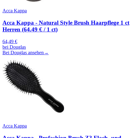
Acca Kappa
Acca Kappa - Natural Style Brush Haarpflege 1 ct
Herren (64.49 € / 1 ct)
64,49
€
bei
Douglas
Bei Douglas ansehen
→
Acca Kappa
Acca Kappa - Profashion Brush Z3 Flach- und