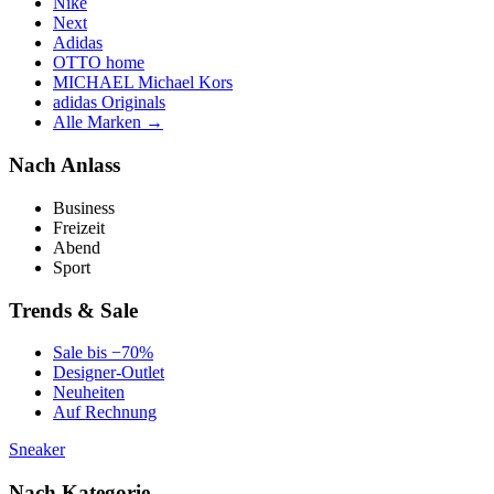
Nike
Next
Adidas
OTTO home
MICHAEL Michael Kors
adidas Originals
Alle Marken →
Nach Anlass
Business
Freizeit
Abend
Sport
Trends & Sale
Sale bis −70%
Designer-Outlet
Neuheiten
Auf Rechnung
Sneaker
Nach Kategorie