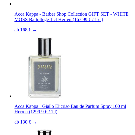
Acca Kappa - Barber Shop Collection GIFT SET - WHITE
MOSS Bartpflege 1 ct Herren (167.99 € / 1 ct)
ab 168 € →
Acca Kappa - Giallo Elicriso Eau de Parfum Spray 100 ml
Herren (1299.9 € / 1 l)
ab 130 € →