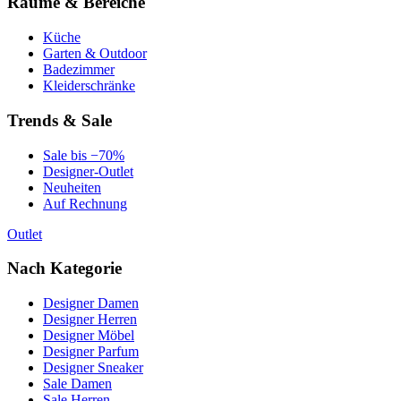
Räume & Bereiche
Küche
Garten & Outdoor
Badezimmer
Kleiderschränke
Trends & Sale
Sale bis −70%
Designer-Outlet
Neuheiten
Auf Rechnung
Outlet
Nach Kategorie
Designer Damen
Designer Herren
Designer Möbel
Designer Parfum
Designer Sneaker
Sale Damen
Sale Herren