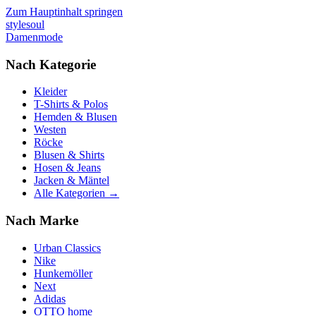
Zum Hauptinhalt springen
stylesoul
Damenmode
Nach Kategorie
Kleider
T-Shirts & Polos
Hemden & Blusen
Westen
Röcke
Blusen & Shirts
Hosen & Jeans
Jacken & Mäntel
Alle Kategorien →
Nach Marke
Urban Classics
Nike
Hunkemöller
Next
Adidas
OTTO home