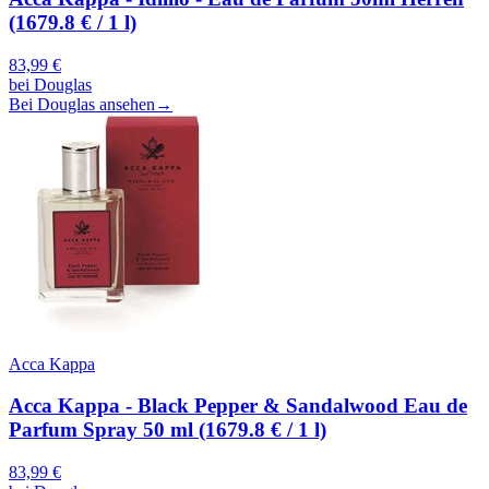
(1679.8 € / 1 l)
83,99
€
bei
Douglas
Bei Douglas ansehen
→
Acca Kappa
Acca Kappa - Black Pepper & Sandalwood Eau de
Parfum Spray 50 ml (1679.8 € / 1 l)
83,99
€