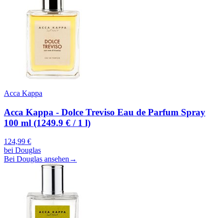
Acca Kappa
Acca Kappa - Dolce Treviso Eau de Parfum Spray
100 ml (1249.9 € / 1 l)
124,99
€
bei
Douglas
Bei Douglas ansehen
→