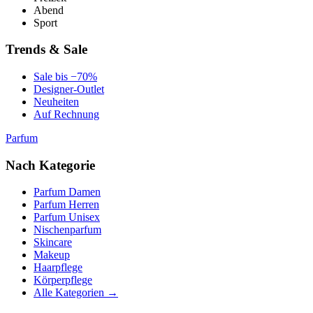
Abend
Sport
Trends & Sale
Sale bis −70%
Designer-Outlet
Neuheiten
Auf Rechnung
Parfum
Nach Kategorie
Parfum Damen
Parfum Herren
Parfum Unisex
Nischenparfum
Skincare
Makeup
Haarpflege
Körperpflege
Alle Kategorien →