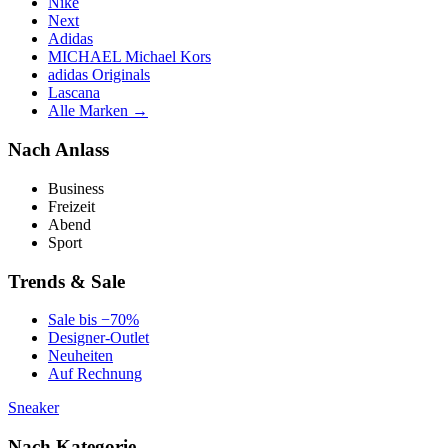
Nike
Next
Adidas
MICHAEL Michael Kors
adidas Originals
Lascana
Alle Marken →
Nach Anlass
Business
Freizeit
Abend
Sport
Trends & Sale
Sale bis −70%
Designer-Outlet
Neuheiten
Auf Rechnung
Sneaker
Nach Kategorie