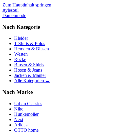
Zum Hauptinhalt springen
stylesoul
Damenmode
Nach Kategorie
Kleider
T-Shirts & Polos
Hemden & Blusen
Westen
Röcke
Blusen & Shirts
Hosen & Jeans
Jacken & Mäntel
Alle Kategorien →
Nach Marke
Urban Classics
Nike
Hunkemöller
Next
Adidas
OTTO home