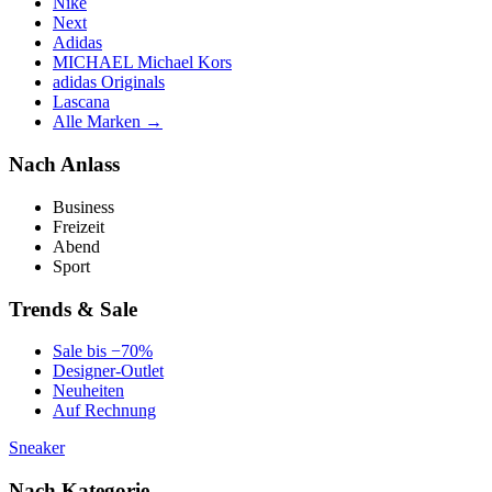
Nike
Next
Adidas
MICHAEL Michael Kors
adidas Originals
Lascana
Alle Marken →
Nach Anlass
Business
Freizeit
Abend
Sport
Trends & Sale
Sale bis −70%
Designer-Outlet
Neuheiten
Auf Rechnung
Sneaker
Nach Kategorie