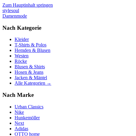
Zum Hauptinhalt springen
stylesoul
Damenmode
Nach Kategorie
Kleider
T-Shirts & Polos
Hemden & Blusen
Westen
Röcke
Blusen & Shirts
Hosen & Jeans
Jacken & Mäntel
Alle Kategorien →
Nach Marke
Urban Classics
Nike
Hunkemöller
Next
Adidas
OTTO home