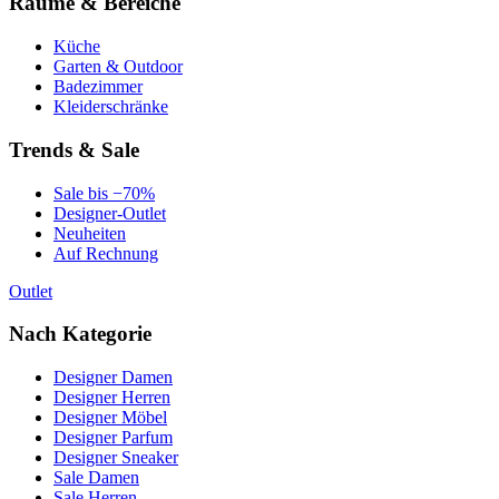
Räume & Bereiche
Küche
Garten & Outdoor
Badezimmer
Kleiderschränke
Trends & Sale
Sale bis −70%
Designer-Outlet
Neuheiten
Auf Rechnung
Outlet
Nach Kategorie
Designer Damen
Designer Herren
Designer Möbel
Designer Parfum
Designer Sneaker
Sale Damen
Sale Herren