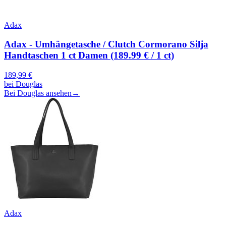
Adax
Adax - Umhängetasche / Clutch Cormorano Silja
Handtaschen 1 ct Damen (189.99 € / 1 ct)
189,99
€
bei
Douglas
Bei Douglas ansehen
→
Adax