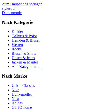
Zum Hauptinhalt springen
stylesoul
Damenmode
Nach Kategorie
Kleider
T-Shirts & Polos
Hemden & Blusen
Westen
Röcke
Blusen & Shirts
Hosen & Jeans
Jacken & Mäntel
Alle Kategorien →
Nach Marke
Urban Classics
Nike
Hunkemöller
Next
Adidas
OTTO home