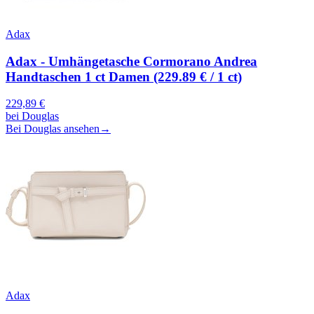
Adax
Adax - Umhängetasche Cormorano Andrea
Handtaschen 1 ct Damen (229.89 € / 1 ct)
229,89
€
bei
Douglas
Bei Douglas ansehen
→
Adax