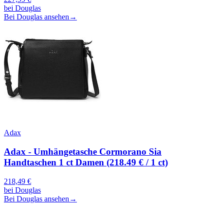
bei
Douglas
Bei Douglas ansehen
→
Adax
Adax - Umhängetasche Cormorano Sia
Handtaschen 1 ct Damen (218.49 € / 1 ct)
218,49
€
bei
Douglas
Bei Douglas ansehen
→