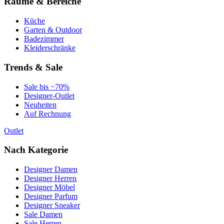
Räume & Bereiche
Küche
Garten & Outdoor
Badezimmer
Kleiderschränke
Trends & Sale
Sale bis −70%
Designer-Outlet
Neuheiten
Auf Rechnung
Outlet
Nach Kategorie
Designer Damen
Designer Herren
Designer Möbel
Designer Parfum
Designer Sneaker
Sale Damen
Sale Herren