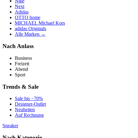
Nike
Next
Adidas
OTTO home
MICHAEL Michael Kors
adidas Originals
Alle Marken →
Nach Anlass
Business
Freizeit
Abend
Sport
Trends & Sale
Sale bis −70%
Designer-Outlet
Neuheiten
Auf Rechnung
Sneaker
Nach Kategorie